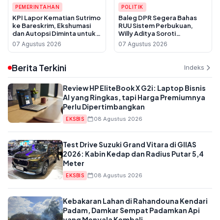
PEMERINTAHAN
POLITIK
KPI Lapor Kematian Sutrimo
Baleg DPR Segera Bahas
ke Bareskrim, Ekshumasi
RUU Sistem Perbukuan,
dan Autopsi Diminta untuk
Willy Aditya Soroti
Usut Dugaan Pembunuhan
Maraknya Penerbit Gulung
07 Agustus 2026
07 Agustus 2026
Tikar
Berita Terkini
Indeks
Review HP EliteBook X G2i: Laptop Bisnis
AI yang Ringkas, tapi Harga Premiumnya
Perlu Dipertimbangkan
08 Agustus 2026
EKSBIS
Test Drive Suzuki Grand Vitara di GIIAS
2026: Kabin Kedap dan Radius Putar 5,4
Meter
08 Agustus 2026
EKSBIS
Kebakaran Lahan di Rahandouna Kendari
Padam, Damkar Sempat Padamkan Api
yang Menyala Kembali