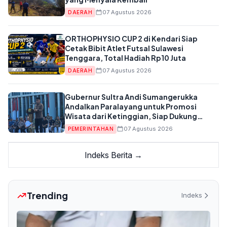
07 Agustus 2026
DAERAH
ORTHOPHYSIO CUP 2 di Kendari Siap
Cetak Bibit Atlet Futsal Sulawesi
Tenggara, Total Hadiah Rp10 Juta
07 Agustus 2026
DAERAH
Gubernur Sultra Andi Sumangerukka
Andalkan Paralayang untuk Promosi
Wisata dari Ketinggian, Siap Dukung
Anggaran APBD
07 Agustus 2026
PEMERINTAHAN
Indeks Berita →
Trending
Indeks