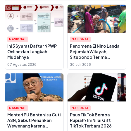
NASIONAL
NASIONAL
Ini 3 Syarat Daftar NPWP
Fenomena El Nino Landa
Online dan Langkah
Sejumlah Wilayah,
Mudahnya
Situbondo Terima
Bantuan Air
07 Agustus 2026
30 Juli 2026
NASIONAL
NASIONAL
Menteri PU Bantah Isu Cuti
Paus TikTok Berapa
ASN, Sebut Penarikan
Rupiah? Ini Nilai Gift
Wewenang karena
TikTok Terbaru 2026