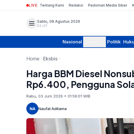
LIVE
Tentang Kami
Redaksi
Pedoman Media Siber
Sabtu, 08 Agustus 2026
03:07
Nasional
Daerah
Politik
Huk
Home
Eksbis
Harga BBM Diesel Nonsub
Rp6.400, Pengguna Sola
Rabu, 03 Juni 2026 • 01:56:01 WIB
NA
Naufal Aditama