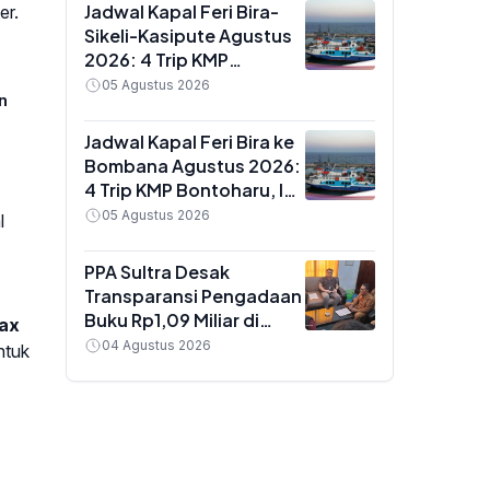
Jadwal Kapal Feri Bira-
er.
Sikeli-Kasipute Agustus
2026: 4 Trip KMP
Bontoharu dan Rincian
05 Agustus 2026
n
Harga Tiket Dewasa
hingga Kendaraan
Jadwal Kapal Feri Bira ke
Golongan IX
Bombana Agustus 2026:
4 Trip KMP Bontoharu, Ini
Rincian Harga Tiket
05 Agustus 2026
l
Dewasa hingga
Golongan IX
PPA Sultra Desak
Transparansi Pengadaan
Buku Rp1,09 Miliar di
ax
Konawe, Plt Kadis Dikbud
04 Agustus 2026
ntuk
Buka Suara soal Dua
Paket Anggaran