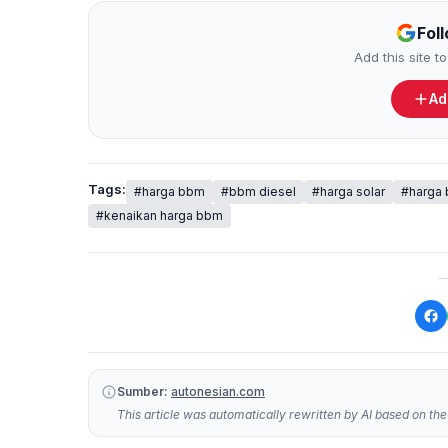
Fol
Add this site 
Ad
Tags:
#harga bbm
#bbm diesel
#harga solar
#harga 
#kenaikan harga bbm
Sumber:
autonesian.com
This article was automatically rewritten by AI based on the 