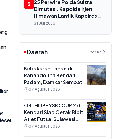
25 Perwira Polda Sultra
5
Dimutasi, Kapolda Irjen
Himawan Lantik Kapolres
Baru di Baubau hingga
31 Juli 2026
Konkep
yang
aan
Daerah
Indeks
Kebakaran Lahan di
Rahandouna Kendari
Padam, Damkar Sempat
Padamkan Api yang
07 Agustus 2026
iter
Menyala Kembali
ORTHOPHYSIO CUP 2 di
Kendari Siap Cetak Bibit
er
Atlet Futsal Sulawesi
iesel
Tenggara, Total Hadiah
07 Agustus 2026
Rp10 Juta