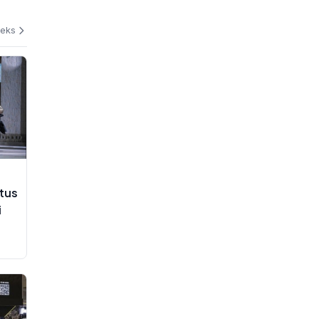
deks
tus
i