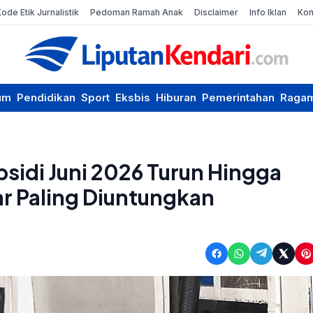
Kode Etik Jurnalistik
Pedoman Ramah Anak
Disclaimer
Info Iklan
Kon
um
Pendidikan
Sport
Eksbis
Hiburan
Pemerintahan
Raga
sidi Juni 2026 Turun Hingga
r Paling Diuntungkan