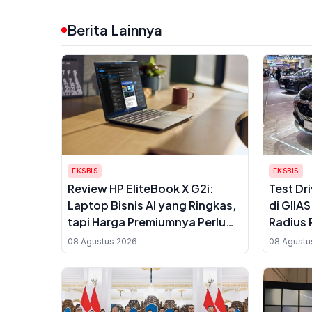
Berita Lainnya
EKSBIS
EKSBIS
Review HP EliteBook X G2i:
Test Dr
Laptop Bisnis AI yang Ringkas,
di GIIA
tapi Harga Premiumnya Perlu
Radius 
Dipertimbangkan
08 Agustus 2026
08 Agustu