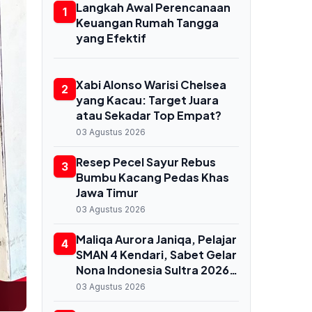
Langkah Awal Perencanaan
1
Keuangan Rumah Tangga
yang Efektif
Xabi Alonso Warisi Chelsea
2
yang Kacau: Target Juara
atau Sekadar Top Empat?
03 Agustus 2026
Resep Pecel Sayur Rebus
3
Bumbu Kacang Pedas Khas
Jawa Timur
03 Agustus 2026
Maliqa Aurora Janiqa, Pelajar
4
SMAN 4 Kendari, Sabet Gelar
Nona Indonesia Sultra 2026
dan Siap Berlaga di
03 Agustus 2026
Yogyakarta