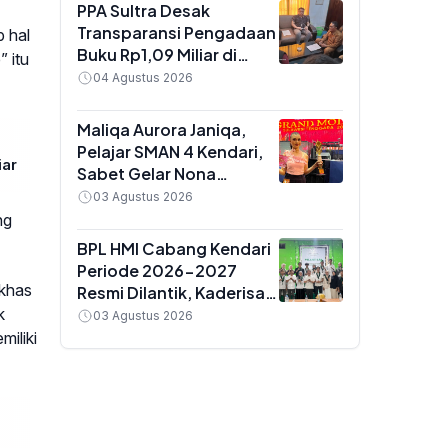
Golongan IX
PPA Sultra Desak
Transparansi Pengadaan
 hal
Buku Rp1,09 Miliar di
 itu
Konawe, Plt Kadis Dikbud
04 Agustus 2026
Buka Suara soal Dua
Paket Anggaran
Maliqa Aurora Janiqa,
Pelajar SMAN 4 Kendari,
iar
Sabet Gelar Nona
Indonesia Sultra 2026
03 Agustus 2026
dan Siap Berlaga di
ng
Yogyakarta
BPL HMI Cabang Kendari
Periode 2026-2027
 khas
Resmi Dilantik, Kaderisasi
Jadi Prioritas Utama
k
03 Agustus 2026
iliki