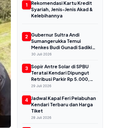
Rekomendasi Kartu Kredit
1
Syariah, Jenis-Jenis Akad &
Kelebihannya
Gubernur Sultra Andi
2
Sumangerukka Temui
Menkes Budi Gunadi Sadikin
di Jakarta, Bahas
30 Juli 2026
Transformasi Kesehatan
untuk Buton dan Baubau
Sopir Antre Solar di SPBU
3
Teratai Kendari Dipungut
Retribusi Parkir Rp 5.000,
Dishub Terbitkan
29 Juli 2026
Rekomendasi Resmi
Jadwal Kapal Feri Pelabuhan
4
Kendari Terbaru dan Harga
Tiket
28 Juli 2026