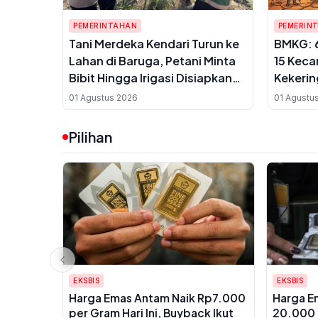
PEMERINTAHAN
PEMERIN
Tani Merdeka Kendari Turun ke
BMKG: 6
Lahan di Baruga, Petani Minta
15 Keca
Bibit Hingga Irigasi Disiapkan
Kekeri
Pemerintah
2026
01 Agustus 2026
01 Agustu
Pilihan
EKSBIS
EKSBIS
Harga Emas Antam Naik Rp7.000
Harga E
per Gram Hari Ini, Buyback Ikut
20.000 