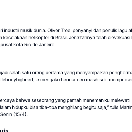
industri musik dunia. Oliver Tree, penyanyi dan penulis lagu al
 kecelakaan helikopter di Brasil. Jenazahnya telah dievakuasi
 pusat kota Rio de Janeiro.
enjadi salah satu orang pertama yang menyampaikan penghorm
ttlebodybigheart, ia mengaku hancur dan masih sulit memprose
 dipercaya bahwa seseorang yang pernah menemaniku melewati
m hidupku bisa tiba-tiba menghilang begitu saja,” tulis Marti
Senin (15/4).
ris