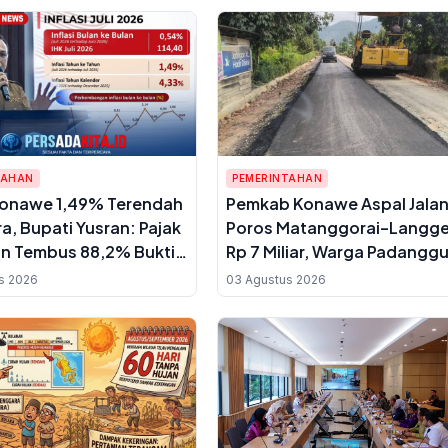
TAHAN
PEMERINTAHAN
 Konawe 1,49% Terendah
Pemkab Konawe Aspal Jala
ra, Bupati Yusran: Pajak
Poros Matanggorai–Langg
n Tembus 88,2% Bukti
Rp 7 Miliar, Warga Padanggu
angkit
Tunggu Puluhan Tahun Kini
s 2026
03 Agustus 2026
Tersambung