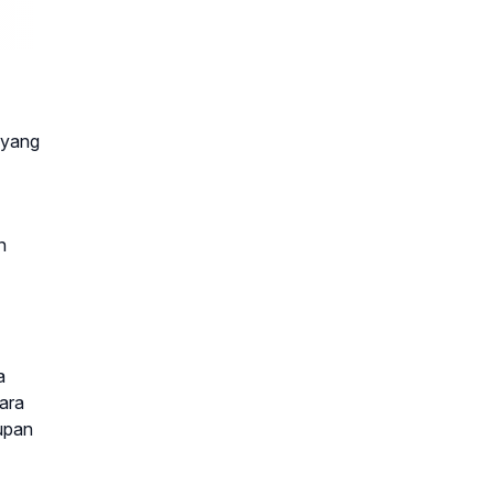
 yang
n
a
ara
dupan