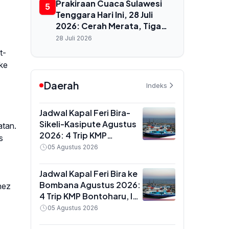
Prakiraan Cuaca Sulawesi
5
Tenggara Hari Ini, 28 Juli
2026: Cerah Merata, Tiga
Wilayah Bebas Hujan, Suhu
28 Juli 2026
Capai 29°C
t-
 ke
Daerah
Indeks
Jadwal Kapal Feri Bira-
Sikeli-Kasipute Agustus
atan.
2026: 4 Trip KMP
s
Bontoharu dan Rincian
05 Agustus 2026
Harga Tiket Dewasa
hingga Kendaraan
Jadwal Kapal Feri Bira ke
Golongan IX
Bombana Agustus 2026:
nez
4 Trip KMP Bontoharu, Ini
Rincian Harga Tiket
05 Agustus 2026
Dewasa hingga