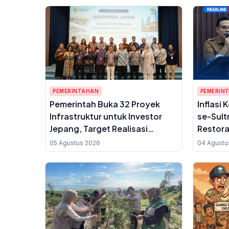
PEMERINTAHAN
PEMERIN
Pemerintah Buka 32 Proyek
Inflasi
Infrastruktur untuk Investor
se-Sult
Jepang, Target Realisasi
Restora
Investasi USD 23,63 Miliar
UMKM B
05 Agustus 2026
04 Agustu