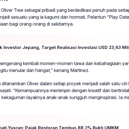
iver Tree sebagai pribadi yang berdedikasi penuh pada setiap
adi sesuatu yang ia kagumi dan hormati. Pelantun “Play Date”
aan bagi orang-orang di sekitarnya.
k Investor Jepang, Target Realisasi Investasi USD 23,63 Mil
 mengenang kembali momen-momen tawa dan kebahagiaan ya
itu menular dan hangat,” kenang Martinez.
 ditanamkan Oliver dalam setiap proyek menjadi salah satu ciri
sejati. “Kemampuannya memimpin dengan kreatif dan bertinda
 kekaguman layaknya anak-anak sungguh menginspirasi. Ia mem
upati Yusran: Pajak Restoran Tembus 88,2% Bukti UMKM