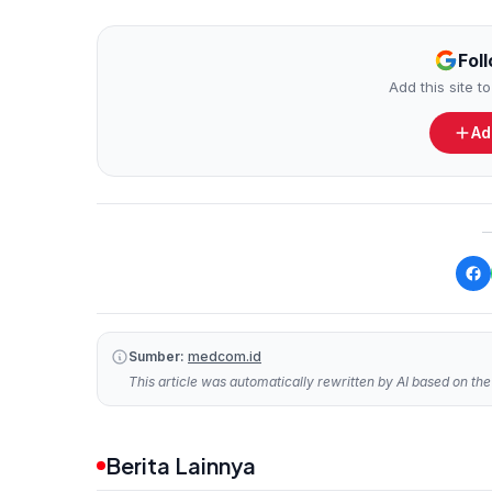
Fol
Add this site 
Ad
Sumber:
medcom.id
This article was automatically rewritten by AI based on the 
Berita Lainnya