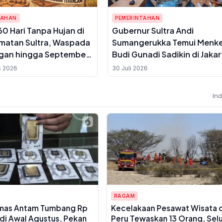
TAHAN
PEMERINTAHAN
0 Hari Tanpa Hujan di
Gubernur Sultra Andi
matan Sultra, Waspada
Sumangerukka Temui Menk
ngan hingga September
Budi Gunadi Sadikin di Jakar
Bahas Transformasi Keseha
s 2026
30 Juli 2026
untuk Buton dan Baubau
In
RAGAM
mas Antam Tumbang Rp
Kecelakaan Pesawat Wisata d
di Awal Agustus, Pekan
Peru Tewaskan 13 Orang, Sel