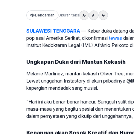
Dengarkan
Ukuran teks
SULAWESI TENGGARA
— Kabar duka datang dari 
pop asal Amerika Serikat, dikonfirmasi
tewas
dalam
Institut Kedokteran Legal (IML) Afrânio Peixoto di
Ungkapan Duka dari Mantan Kekasih
Melanie Martinez, mantan kekasih Oliver Tree, m
Lewat unggahan Instastory di akun pribadinya @li
kepergian mendadak sang musisi.
“Hari ini aku benar-benar hancur. Sungguh sulit
masa-masa yang begitu spesial dan menentukan dala
dalam pernyataan yang dikutip dari unggahannya, 
Kenangan akan Sosok Kreatif dan Humo