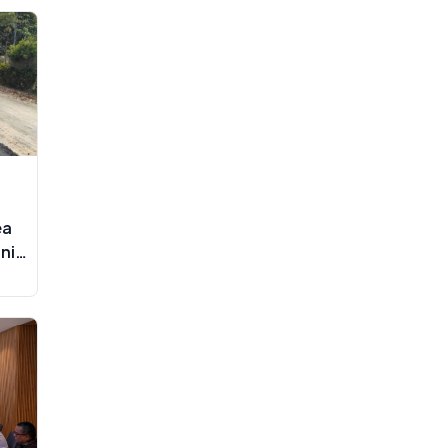
n
ea
ni