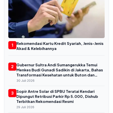
Rekomendasi Kartu Kredit Syariah, Jenis-Jenis
1
Akad & Kelebihannya
Gubernur Sultra Andi Sumangerukka Temui
2
Menkes Budi Gunadi Sadikin di Jakarta, Bahas
Transformasi Kesehatan untuk Buton dan
Baubau
30 Juli 2026
Sopir Antre Solar di SPBU Teratai Kendari
3
Dipungut Retribusi Parkir Rp 5.000, Dishub
Terbitkan Rekomendasi Resmi
29 Juli 2026