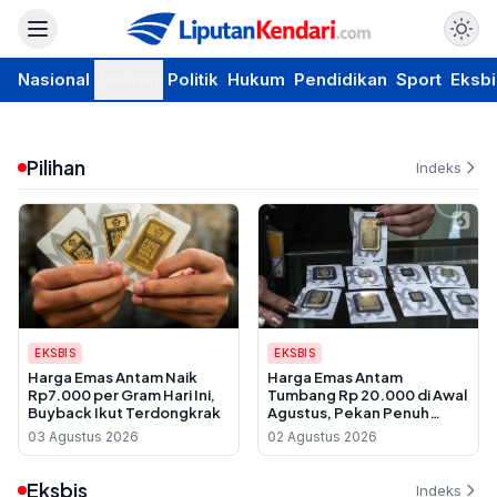
Nasional
Daerah
Politik
Hukum
Pendidikan
Sport
Eksbi
Pilihan
Indeks
EKSBIS
EKSBIS
Harga Emas Antam Naik
Harga Emas Antam
Rp7.000 per Gram Hari Ini,
Tumbang Rp 20.000 di Awal
Buyback Ikut Terdongkrak
Agustus, Pekan Penuh
Fluktuasi
03 Agustus 2026
02 Agustus 2026
Eksbis
Indeks