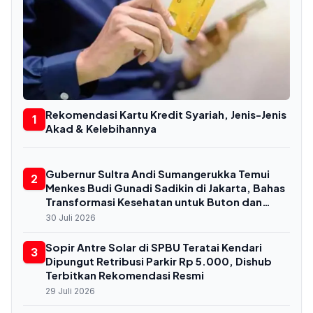
Rekomendasi Kartu Kredit Syariah, Jenis-Jenis
1
Akad & Kelebihannya
Gubernur Sultra Andi Sumangerukka Temui
2
Menkes Budi Gunadi Sadikin di Jakarta, Bahas
Transformasi Kesehatan untuk Buton dan
Baubau
30 Juli 2026
Sopir Antre Solar di SPBU Teratai Kendari
3
Dipungut Retribusi Parkir Rp 5.000, Dishub
Terbitkan Rekomendasi Resmi
29 Juli 2026