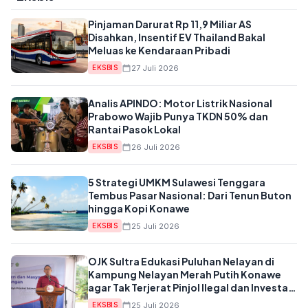
Pinjaman Darurat Rp 11,9 Miliar AS
Disahkan, Insentif EV Thailand Bakal
Meluas ke Kendaraan Pribadi
27 Juli 2026
EKSBIS
Analis APINDO: Motor Listrik Nasional
Prabowo Wajib Punya TKDN 50% dan
Rantai Pasok Lokal
26 Juli 2026
EKSBIS
5 Strategi UMKM Sulawesi Tenggara
Tembus Pasar Nasional: Dari Tenun Buton
hingga Kopi Konawe
25 Juli 2026
EKSBIS
OJK Sultra Edukasi Puluhan Nelayan di
Kampung Nelayan Merah Putih Konawe
agar Tak Terjerat Pinjol Ilegal dan Investasi
Bodong
25 Juli 2026
EKSBIS