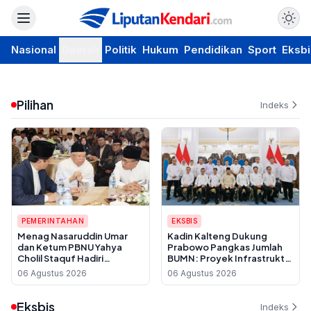
Nasional
Daerah
Politik
Hukum
Pendidikan
Sport
Eksbi
Pilihan
Indeks
PEMERINTAHAN
EKSBIS
Menag Nasaruddin Umar
Kadin Kalteng Dukung
dan Ketum PBNU Yahya
Prabowo Pangkas Jumlah
Cholil Staquf Hadiri
BUMN: Proyek Infrastruktur
Peluncuran Buku Pemikiran
Sering Disubkon, UMKM
06 Agustus 2026
06 Agustus 2026
KH Ma'ruf Amin Jelang
Daerah Jadi Korban
Muktamar NU ke-35
Eksbis
Indeks