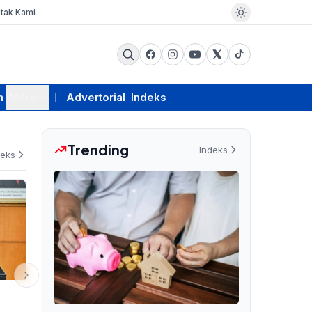
tak Kami
m
More
Advertorial
Indeks
Trending
Indeks
deks
PEMERINTAHAN
EKSBIS