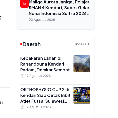
Maliqa Aurora Janiqa, Pelajar
5
SMAN 4 Kendari, Sabet Gelar
Nona Indonesia Sultra 2026
S
dan Siap Berlaga di
03 Agustus 2026
Yogyakarta
Daerah
Indeks
Kebakaran Lahan di
Rahandouna Kendari
Padam, Damkar Sempat
Padamkan Api yang
07 Agustus 2026
Menyala Kembali
ORTHOPHYSIO CUP 2 di
Kendari Siap Cetak Bibit
Atlet Futsal Sulawesi
di
Tenggara, Total Hadiah
07 Agustus 2026
Rp10 Juta