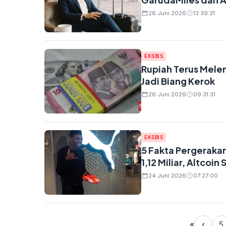
26 Juni 2026
13:39:31
EKSBIS
Rupiah Terus Melem
Jadi Biang Kerok
26 Juni 2026
09:31:31
EKSBIS
5 Fakta Pergerakan
1,12 Miliar, Altcoi
24 Juni 2026
07:27:00
«
‹
5