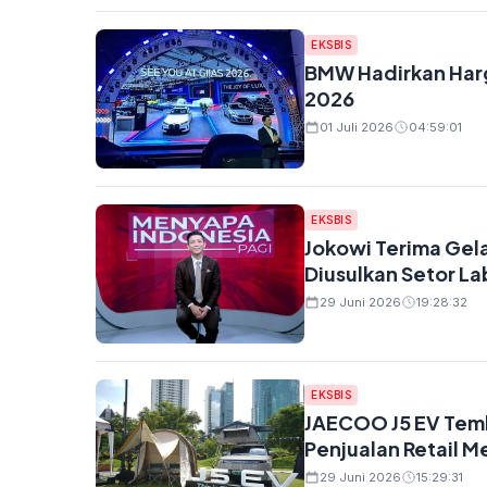
EKSBIS
BMW Hadirkan Harga
2026
01 Juli 2026
04:59:01
EKSBIS
Jokowi Terima Gel
Diusulkan Setor La
29 Juni 2026
19:28:32
EKSBIS
JAECOO J5 EV Temb
Penjualan Retail M
29 Juni 2026
15:29:31