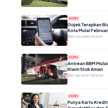
EKSBIS
Gojek Terapkan Bi
Kota Mulai Februar
29 Juni 2026
10:15:01
EKSBIS
Antrean BBM Mulai
Klaim Stok Aman
27 Juni 2026
18:53:32
EKSBIS
Punya Kartu Kredit
GarudaMiles dan A