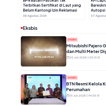
BPN Batam Pastikan Tak
KPI Lap
Terbitkan Sertifikat di Laut yang
Bareskr
Belum Kantongi Izin Reklamasi
Autopsi 
Dugaan
08 Agustus 2026
07 Agustu
Eksbis
EKSBIS
Mitsubishi Pajero 
dan Multi Meter Dig
02 Juli 2026
05:21:31
EKSBIS
BTN Resmi Kelola K
Perumahan
01 Juli 2026
14:05:31