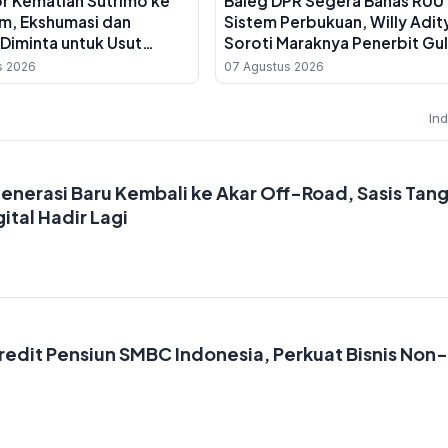
or Kematian Sutrimo ke
Baleg DPR Segera Bahas RUU
im, Ekshumasi dan
Sistem Perbukuan, Willy Adit
Diminta untuk Usut
Soroti Maraknya Penerbit Gu
 Pembunuhan
Tikar
s 2026
07 Agustus 2026
In
Generasi Baru Kembali ke Akar Off-Road, Sasis Tan
ital Hadir Lagi
redit Pensiun SMBC Indonesia, Perkuat Bisnis Non-