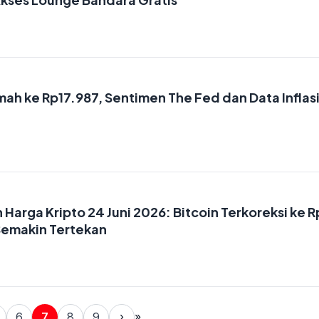
ah ke Rp17.987, Sentimen The Fed dan Data Inflas
 Harga Kripto 24 Juni 2026: Bitcoin Terkoreksi ke R
n Semakin Tertekan
6
7
8
9
›
»