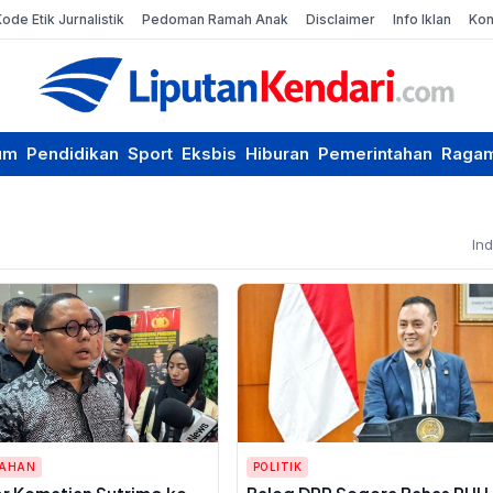
Kode Etik Jurnalistik
Pedoman Ramah Anak
Disclaimer
Info Iklan
Kon
um
Pendidikan
Sport
Eksbis
Hiburan
Pemerintahan
Raga
In
TAHAN
POLITIK