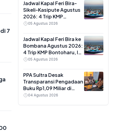
Jadwal Kapal Feri Bira-
Sikeli-Kasipute Agustus
2026: 4 Trip KMP
Bontoharu dan Rincian
05 Agustus 2026
Harga Tiket Dewasa
di 7
hingga Kendaraan
Jadwal Kapal Feri Bira ke
Golongan IX
Bombana Agustus 2026:
4 Trip KMP Bontoharu, Ini
Rincian Harga Tiket
05 Agustus 2026
Dewasa hingga
Golongan IX
PPA Sultra Desak
aga
Transparansi Pengadaan
Buku Rp1,09 Miliar di
Konawe, Plt Kadis Dikbud
04 Agustus 2026
Buka Suara soal Dua
Paket Anggaran
000