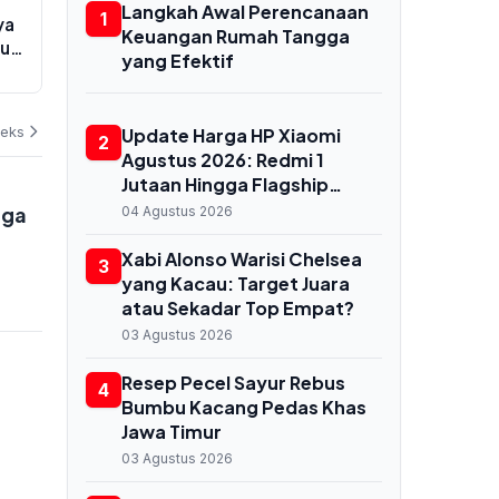
Menag Nasaruddin Umar dan
Kadin Kalte
Langkah Awal Perencanaan
1
ya
Ketum PBNU Yahya Cholil Staquf
Pangkas Jum
Keuangan Rumah Tangga
lung
Hadiri Peluncuran Buku Pemikiran
Infrastruktu
yang Efektif
KH Ma'ruf Amin Jelang Muktamar
UMKM Daerah
06 Agustus 2026
06 Agustus 202
NU ke-35
deks
Update Harga HP Xiaomi
2
Agustus 2026: Redmi 1
Jutaan Hingga Flagship
Snapdragon 8 Elite Gen 5
gga
04 Agustus 2026
Xabi Alonso Warisi Chelsea
3
yang Kacau: Target Juara
atau Sekadar Top Empat?
03 Agustus 2026
Resep Pecel Sayur Rebus
4
Bumbu Kacang Pedas Khas
Jawa Timur
03 Agustus 2026