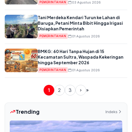
Tersambung
03 Agustus 2026
PEMERINTAHAN
Tani Merdeka Kendari Turun ke Lahan di
Baruga, Petani Minta Bibit Hingga Irigasi
Disiapkan Pemerintah
01 Agustus 2026
PEMERINTAHAN
BMKG: 60 Hari Tanpa Hujan di 15
Kecamatan Sultra, Waspada Kekeringan
hingga September 2026
01 Agustus 2026
PEMERINTAHAN
1
2
3
›
»
Trending
Indeks