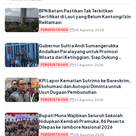
BPN Batam Pastikan Tak Terbitkan
Sertifikat di Laut yang Belum Kantongi Izin
Reklamasi
08 Agustus 2026
PEMERINTAHAN
Gubernur Sultra Andi Sumangerukka
Andalkan Paralayang untuk Promosi
Wisata dari Ketinggian, Siap Dukung
Anggaran APBD
07 Agustus 2026
PEMERINTAHAN
KPI Lapor Kematian Sutrimo ke Bareskrim,
Ekshumasi dan Autopsi Diminta untuk
Usut Dugaan Pembunuhan
07 Agustus 2026
PEMERINTAHAN
Bupati Muna Wajibkan Seluruh Sekolah
Hidupkan Kembali Pramuka, 86 Peserta
Dilepas ke Jambore Nasional 2026
06 Agustus 2026
PEMERINTAHAN