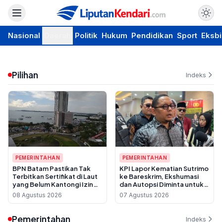
Nasional
Daerah
Politik
Hukum
Pendidikan
Sport
Eksbi
Pilihan
Indeks
PEMERINTAHAN
PEMERINTAHAN
BPN Batam Pastikan Tak
KPI Lapor Kematian Sutrimo
Terbitkan Sertifikat di Laut
ke Bareskrim, Ekshumasi
yang Belum Kantongi Izin
dan Autopsi Diminta untuk
Reklamasi
Usut Dugaan Pembunuhan
08 Agustus 2026
07 Agustus 2026
Pemerintahan
Indeks