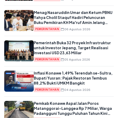
Menag Nasaruddin Umar dan Ketum PBNU
Yahya Cholil Staquf Hadiri Peluncuran
Buku Pemikiran KH Ma'ruf Amin Jelang
Muktamar NU ke-35
06 Agustus 2026
PEMERINTAHAN
Pemerintah Buka 32 Proyek Infrastruktur
untuk Investor Jepang, Target Realisasi
Investasi USD 23,63 Miliar
05 Agustus 2026
PEMERINTAHAN
Inflasi Konawe 1,49% Terendah se-Sultra,
Bupati Yusran: Pajak Restoran Tembus
88,2% Bukti UMKM Bangkit
04 Agustus 2026
PEMERINTAHAN
Pemkab Konawe Aspal Jalan Poros
Matanggorai–Langgea Rp 7 Miliar, Warga
Padangguni Tunggu Puluhan Tahun Kini