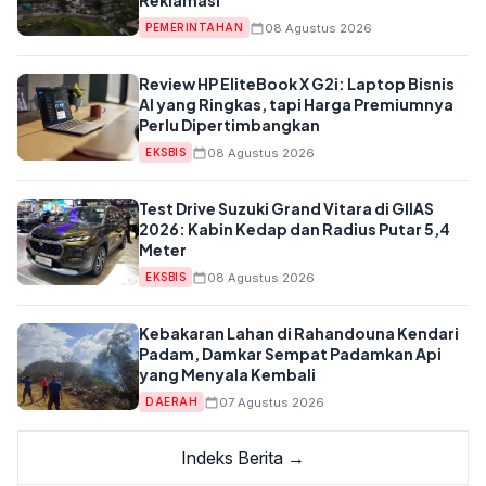
Reklamasi
08 Agustus 2026
PEMERINTAHAN
Review HP EliteBook X G2i: Laptop Bisnis
AI yang Ringkas, tapi Harga Premiumnya
Perlu Dipertimbangkan
08 Agustus 2026
EKSBIS
Test Drive Suzuki Grand Vitara di GIIAS
2026: Kabin Kedap dan Radius Putar 5,4
Meter
08 Agustus 2026
EKSBIS
Kebakaran Lahan di Rahandouna Kendari
Padam, Damkar Sempat Padamkan Api
yang Menyala Kembali
07 Agustus 2026
DAERAH
Indeks Berita →