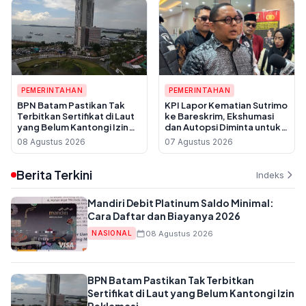
PEMERINTAHAN
PEMERINTAHAN
BPN Batam Pastikan Tak
KPI Lapor Kematian Sutrimo
Terbitkan Sertifikat di Laut
ke Bareskrim, Ekshumasi
yang Belum Kantongi Izin
dan Autopsi Diminta untuk
Reklamasi
Usut Dugaan Pembunuhan
08 Agustus 2026
07 Agustus 2026
Berita Terkini
Indeks
Mandiri Debit Platinum Saldo Minimal:
Cara Daftar dan Biayanya 2026
08 Agustus 2026
NASIONAL
BPN Batam Pastikan Tak Terbitkan
Sertifikat di Laut yang Belum Kantongi Izin