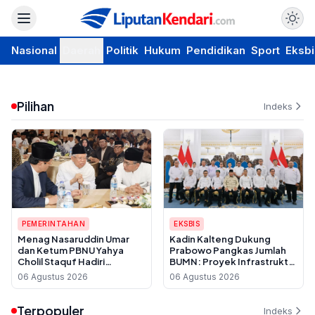
Nasional
Daerah
Politik
Hukum
Pendidikan
Sport
Eksbi
Pilihan
Indeks
PEMERINTAHAN
EKSBIS
Menag Nasaruddin Umar
Kadin Kalteng Dukung
dan Ketum PBNU Yahya
Prabowo Pangkas Jumlah
Cholil Staquf Hadiri
BUMN: Proyek Infrastruktur
Peluncuran Buku Pemikiran
Sering Disubkon, UMKM
06 Agustus 2026
06 Agustus 2026
KH Ma'ruf Amin Jelang
Daerah Jadi Korban
Muktamar NU ke-35
Terpopuler
Indeks