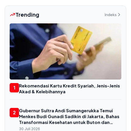
Trending
Indeks
Rekomendasi Kartu Kredit Syariah, Jenis-Jenis
1
Akad & Kelebihannya
Gubernur Sultra Andi Sumangerukka Temui
2
Menkes Budi Gunadi Sadikin di Jakarta, Bahas
Transformasi Kesehatan untuk Buton dan
Baubau
30 Juli 2026