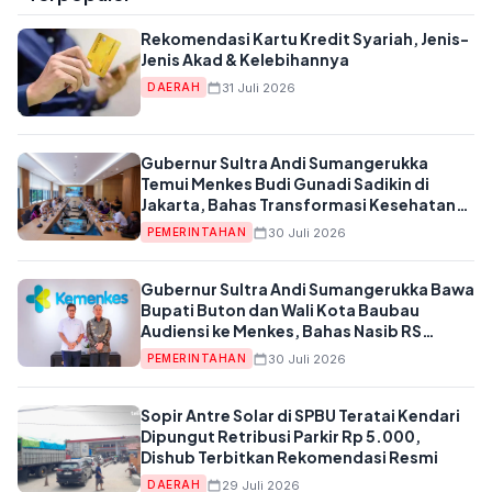
Rekomendasi Kartu Kredit Syariah, Jenis-
Jenis Akad & Kelebihannya
31 Juli 2026
DAERAH
Gubernur Sultra Andi Sumangerukka
Temui Menkes Budi Gunadi Sadikin di
Jakarta, Bahas Transformasi Kesehatan
untuk Buton dan Baubau
30 Juli 2026
PEMERINTAHAN
Gubernur Sultra Andi Sumangerukka Bawa
Bupati Buton dan Wali Kota Baubau
Audiensi ke Menkes, Bahas Nasib RS
Daerah dan Kekurangan Dokter
30 Juli 2026
PEMERINTAHAN
Sopir Antre Solar di SPBU Teratai Kendari
Dipungut Retribusi Parkir Rp 5.000,
Dishub Terbitkan Rekomendasi Resmi
29 Juli 2026
DAERAH