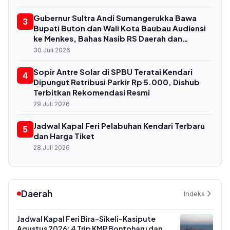
Gubernur Sultra Andi Sumangerukka Bawa
3
Bupati Buton dan Wali Kota Baubau Audiensi
ke Menkes, Bahas Nasib RS Daerah dan
Kekurangan Dokter
30 Juli 2026
Sopir Antre Solar di SPBU Teratai Kendari
4
Dipungut Retribusi Parkir Rp 5.000, Dishub
Terbitkan Rekomendasi Resmi
29 Juli 2026
Jadwal Kapal Feri Pelabuhan Kendari Terbaru
5
dan Harga Tiket
28 Juli 2026
Daerah
Indeks
Jadwal Kapal Feri Bira-Sikeli-Kasipute
Agustus 2026: 4 Trip KMP Bontoharu dan