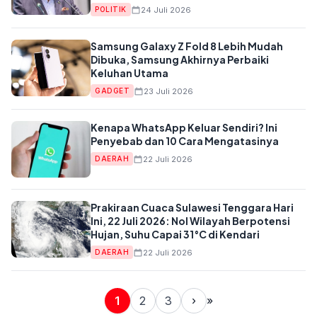
Sheikh Hasina
24 Juli 2026
POLITIK
Samsung Galaxy Z Fold 8 Lebih Mudah
Dibuka, Samsung Akhirnya Perbaiki
Keluhan Utama
23 Juli 2026
GADGET
Kenapa WhatsApp Keluar Sendiri? Ini
Penyebab dan 10 Cara Mengatasinya
22 Juli 2026
DAERAH
Prakiraan Cuaca Sulawesi Tenggara Hari
Ini, 22 Juli 2026: Nol Wilayah Berpotensi
Hujan, Suhu Capai 31°C di Kendari
22 Juli 2026
DAERAH
1
2
3
›
»