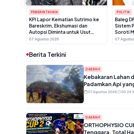
PEMERINTAHAN
POLITIK
KPI Lapor Kematian Sutrimo ke
Baleg D
Bareskrim, Ekshumasi dan
Sistem P
Autopsi Diminta untuk Usut
Soroti 
Dugaan Pembunuhan
Tikar
07 Agustus 2026
07 Agustu
Berita Terkini
DAERAH
Kebakaran Lahan 
Padamkan Api yan
07 Agustus 2026
00:24:3
DAERAH
ORTHOPHYSIO CUP 2 
Tenggara, Total Ha