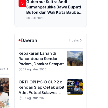
untuk Buton dan Baubau
Gubernur Sultra Andi
5
Sumangerukka Bawa Bupati
Buton dan Wali Kota Baubau
Audiensi ke Menkes, Bahas
30 Juli 2026
Nasib RS Daerah dan
Kekurangan Dokter
Daerah
Indeks
Kebakaran Lahan di
Rahandouna Kendari
Padam, Damkar Sempat
Padamkan Api yang
deks
07 Agustus 2026
Menyala Kembali
ORTHOPHYSIO CUP 2 di
Kendari Siap Cetak Bibit
Atlet Futsal Sulawesi
Tenggara, Total Hadiah
07 Agustus 2026
Rp10 Juta