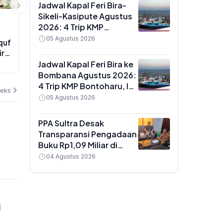
Jadwal Kapal Feri Bira-
Sikeli-Kasipute Agustus
EKSBIS
EKSBIS
2026: 4 Trip KMP
Kadin Kalteng Dukung Prabowo
Harga Emas 
Bontoharu dan Rincian
05 Agustus 2026
quf
Pangkas Jumlah BUMN: Proyek
per Gram Hari
Harga Tiket Dewasa
iran
Infrastruktur Sering Disubkon,
Terdongkra
hingga Kendaraan
mar
UMKM Daerah Jadi Korban
Jadwal Kapal Feri Bira ke
06 Agustus 2026
03 Agustus 202
Golongan IX
Bombana Agustus 2026:
4 Trip KMP Bontoharu, Ini
deks
Rincian Harga Tiket
05 Agustus 2026
Dewasa hingga
Golongan IX
PPA Sultra Desak
Transparansi Pengadaan
Buku Rp1,09 Miliar di
Konawe, Plt Kadis Dikbud
04 Agustus 2026
Buka Suara soal Dua
Paket Anggaran
i