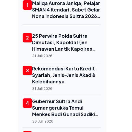
Maliqa Aurora Janiqa, Pelajar
1
SMAN 4 Kendari, Sabet Gelar
Nona Indonesia Sultra 2026
dan Siap Berlaga di
Yogyakarta
25 Perwira Polda Sultra
2
Dimutasi, Kapolda Irjen
Himawan Lantik Kapolres
Baru di Baubau hingga
31 Juli 2026
Konkep
Rekomendasi Kartu Kredit
3
Syariah, Jenis-Jenis Akad &
Kelebihannya
31 Juli 2026
Gubernur Sultra Andi
4
Sumangerukka Temui
Menkes Budi Gunadi Sadikin
di Jakarta, Bahas
30 Juli 2026
Transformasi Kesehatan