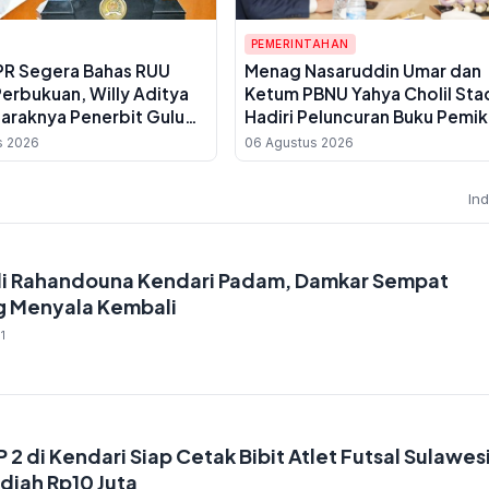
PEMERINTAHAN
PR Segera Bahas RUU
Menag Nasaruddin Umar dan
erbukuan, Willy Aditya
Ketum PBNU Yahya Cholil Sta
Maraknya Penerbit Gulung
Hadiri Peluncuran Buku Pemik
KH Ma'ruf Amin Jelang Mukta
s 2026
06 Agustus 2026
NU ke-35
In
di Rahandouna Kendari Padam, Damkar Sempat
g Menyala Kembali
1
di Kendari Siap Cetak Bibit Atlet Futsal Sulawes
diah Rp10 Juta