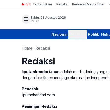
LIVE
Tentang Kami
Redaksi
Pedoman Media Siber
Sabtu, 08 Agustus 2026
19:48
Nasional
Daerah
Politik
Huk
Home
Redaksi
Redaksi
liputankendari.com
adalah media daring yang me
dengan komitmen menjaga akurasi dan independensi
Penerbit
liputankendari.com
Pemimpin Redaksi