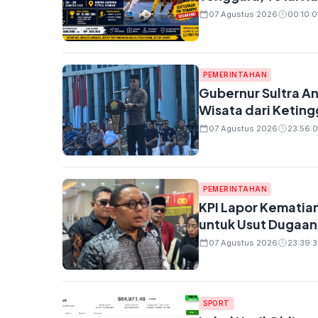
07 Agustus 2026
00:10:0
PEMERINTAHAN
Gubernur Sultra A
Wisata dari Ketin
07 Agustus 2026
23:56:
PEMERINTAHAN
KPI Lapor Kematian
untuk Usut Dugaa
07 Agustus 2026
23:39:3
SPORT