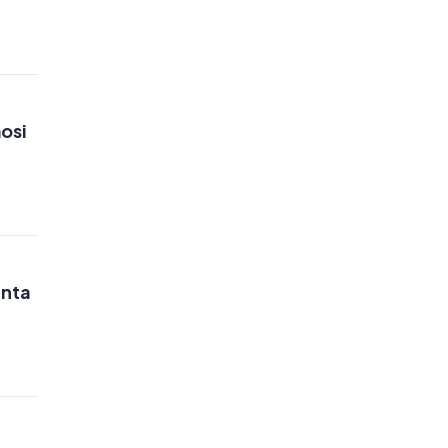
osi
inta