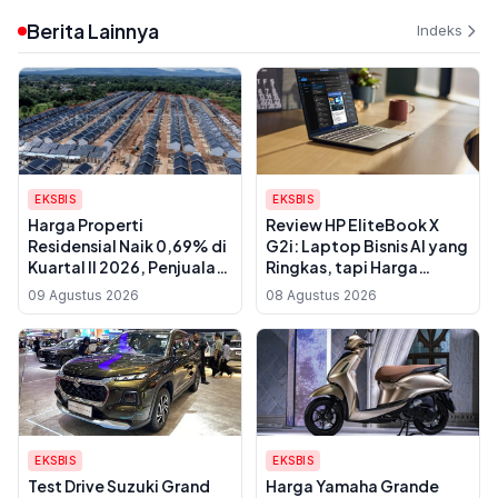
Berita Lainnya
Indeks
EKSBIS
EKSBIS
Harga Properti
Review HP EliteBook X
Residensial Naik 0,69% di
G2i: Laptop Bisnis AI yang
Kuartal II 2026, Penjualan
Ringkas, tapi Harga
Rumah Mulai Membaik
Premiumnya Perlu
09 Agustus 2026
08 Agustus 2026
Dipertimbangkan
EKSBIS
EKSBIS
Test Drive Suzuki Grand
Harga Yamaha Grande