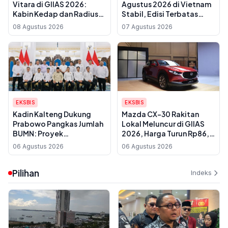
Vitara di GIIAS 2026:
Agustus 2026 di Vietnam
Kabin Kedap dan Radius
Stabil, Edisi Terbatas
Putar 5,4 Meter
2025 Paling Mahal
08 Agustus 2026
07 Agustus 2026
EKSBIS
EKSBIS
Kadin Kalteng Dukung
Mazda CX-30 Rakitan
Prabowo Pangkas Jumlah
Lokal Meluncur di GIIAS
BUMN: Proyek
2026, Harga Turun Rp86,5
Infrastruktur Sering
Juta
06 Agustus 2026
06 Agustus 2026
Disubkon, UMKM Daerah
Jadi Korban
Pilihan
Indeks