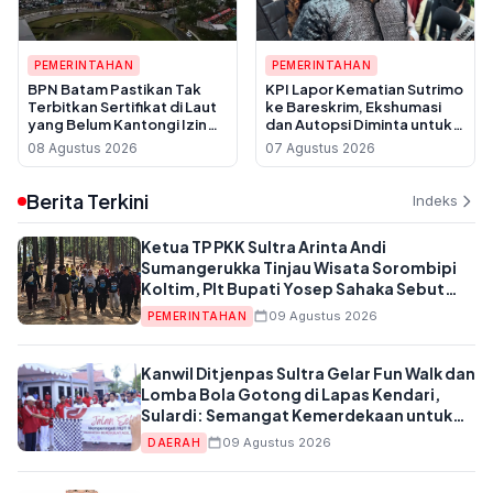
PEMERINTAHAN
PEMERINTAHAN
BPN Batam Pastikan Tak
KPI Lapor Kematian Sutrimo
Terbitkan Sertifikat di Laut
ke Bareskrim, Ekshumasi
yang Belum Kantongi Izin
dan Autopsi Diminta untuk
Reklamasi
Usut Dugaan Pembunuhan
08 Agustus 2026
07 Agustus 2026
Berita Terkini
Indeks
Ketua TP PKK Sultra Arinta Andi
Sumangerukka Tinjau Wisata Sorombipi
Koltim, Plt Bupati Yosep Sahaka Sebut
Momentum Bangun Ekonomi Daerah
09 Agustus 2026
PEMERINTAHAN
Kanwil Ditjenpas Sultra Gelar Fun Walk dan
Lomba Bola Gotong di Lapas Kendari,
Sulardi: Semangat Kemerdekaan untuk
Kinerja
09 Agustus 2026
DAERAH