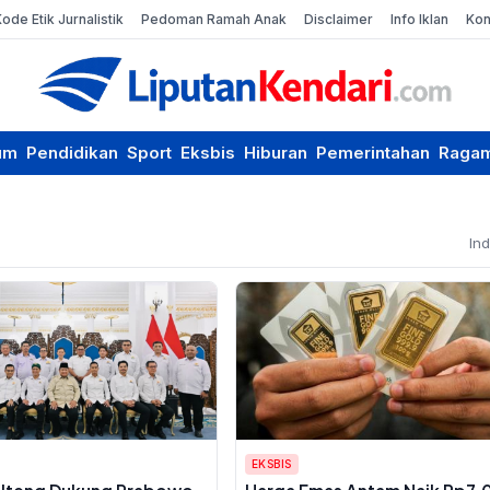
Kode Etik Jurnalistik
Pedoman Ramah Anak
Disclaimer
Info Iklan
Kon
um
Pendidikan
Sport
Eksbis
Hiburan
Pemerintahan
Raga
In
EKSBIS