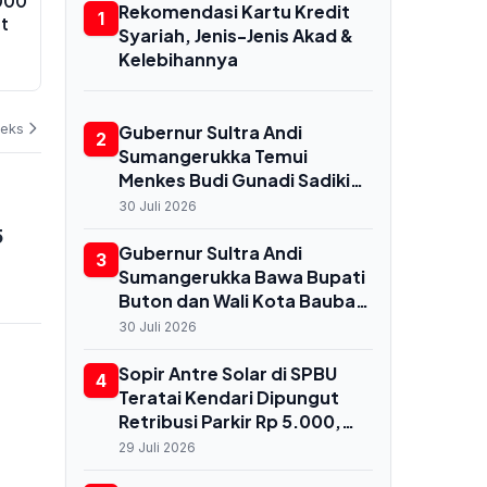
000
Harga Emas Antam Tumbang Rp
Kecelakaan 
Rekomendasi Kartu Kredit
1
ut
20.000 di Awal Agustus, Pekan
Peru Tewaska
Syariah, Jenis-Jenis Akad &
Penuh Fluktuasi
Penumpang 
Kelebihannya
Terbakar
02 Agustus 2026
02 Agustus 202
deks
Gubernur Sultra Andi
2
Sumangerukka Temui
Menkes Budi Gunadi Sadikin
di Jakarta, Bahas
30 Juli 2026
Transformasi Kesehatan
5
untuk Buton dan Baubau
Gubernur Sultra Andi
3
Sumangerukka Bawa Bupati
Buton dan Wali Kota Baubau
Audiensi ke Menkes, Bahas
30 Juli 2026
Nasib RS Daerah dan
Kekurangan Dokter
Sopir Antre Solar di SPBU
4
Teratai Kendari Dipungut
Retribusi Parkir Rp 5.000,
Dishub Terbitkan
29 Juli 2026
Rekomendasi Resmi