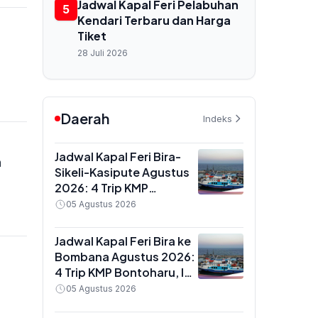
Jadwal Kapal Feri Pelabuhan
5
Kendari Terbaru dan Harga
Tiket
28 Juli 2026
Daerah
Indeks
Jadwal Kapal Feri Bira-
h
Sikeli-Kasipute Agustus
2026: 4 Trip KMP
Bontoharu dan Rincian
05 Agustus 2026
Harga Tiket Dewasa
hingga Kendaraan
Jadwal Kapal Feri Bira ke
Golongan IX
Bombana Agustus 2026:
4 Trip KMP Bontoharu, Ini
Rincian Harga Tiket
05 Agustus 2026
Dewasa hingga