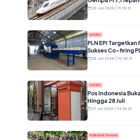
29 Juli 2026
11:39:31
EKSBIS
PLN EPI Targetkan 
Sukses Co-firing P
28 Juli 2026
12:08:31
EKSBIS
Pos Indonesia Buka
Hingga 28 Juli
27 Juli 2026
14:35:01
PEMERINTAHAN