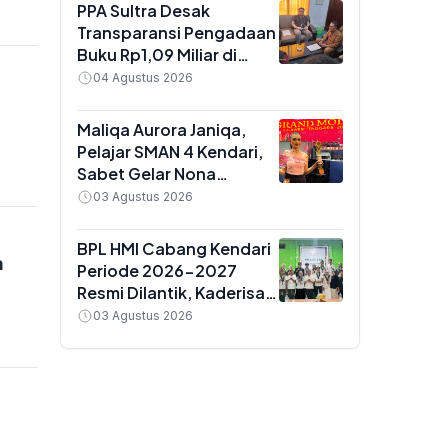
Golongan IX
PPA Sultra Desak
Transparansi Pengadaan
Buku Rp1,09 Miliar di
Konawe, Plt Kadis Dikbud
04 Agustus 2026
Buka Suara soal Dua
Paket Anggaran
Maliqa Aurora Janiqa,
Pelajar SMAN 4 Kendari,
Sabet Gelar Nona
Indonesia Sultra 2026
03 Agustus 2026
dan Siap Berlaga di
Yogyakarta
BPL HMI Cabang Kendari
a
Periode 2026-2027
Resmi Dilantik, Kaderisasi
Jadi Prioritas Utama
03 Agustus 2026