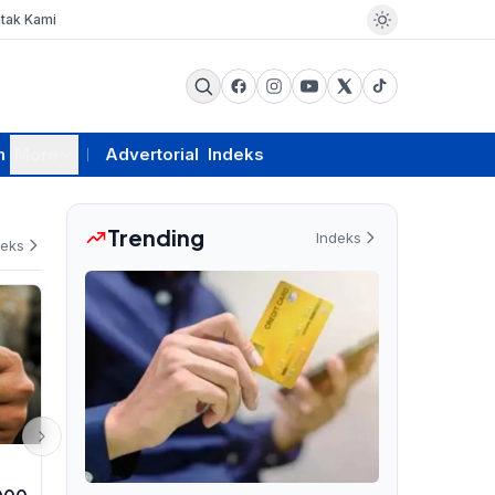
tak Kami
m
More
Advertorial
Indeks
Trending
Indeks
deks
EKSBIS
RAGAM