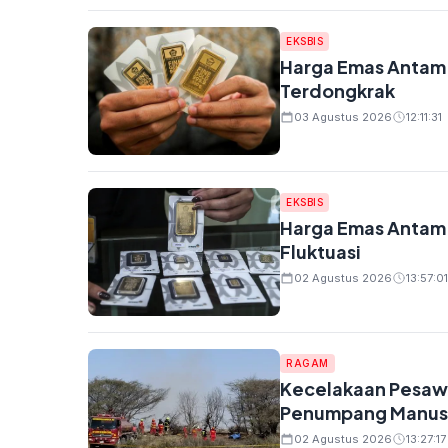
EKSBIS
Harga Emas Antam N
Terdongkrak
03 Agustus 2026
12:11:31
EKSBIS
Harga Emas Antam 
Fluktuasi
02 Agustus 2026
13:57:01
RAGAM
Kecelakaan Pesawa
Penumpang Manusi
02 Agustus 2026
13:27:17