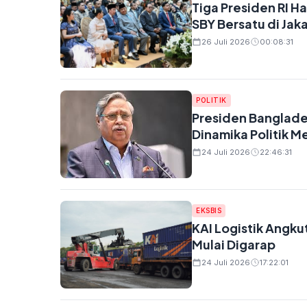
Tiga Presiden RI H
SBY Bersatu di Jak
26 Juli 2026
00:08:31
POLITIK
Presiden Banglad
Dinamika Politik M
24 Juli 2026
22:46:31
EKSBIS
KAI Logistik Angkut
Mulai Digarap
24 Juli 2026
17:22:01