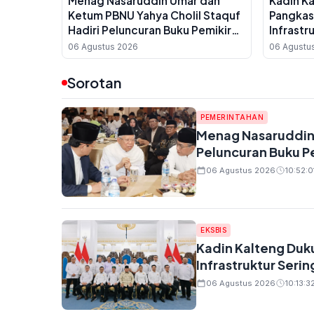
Menag Nasaruddin Umar dan
Kadin K
Ketum PBNU Yahya Cholil Staquf
Pangkas
Hadiri Peluncuran Buku Pemikiran
Infrastr
KH Ma'ruf Amin Jelang Muktamar
UMKM Da
06 Agustus 2026
06 Agustu
NU ke-35
Sorotan
PEMERINTAHAN
Menag Nasaruddin 
Peluncuran Buku P
06 Agustus 2026
10:52:0
EKSBIS
Kadin Kalteng Duk
Infrastruktur Seri
06 Agustus 2026
10:13:3