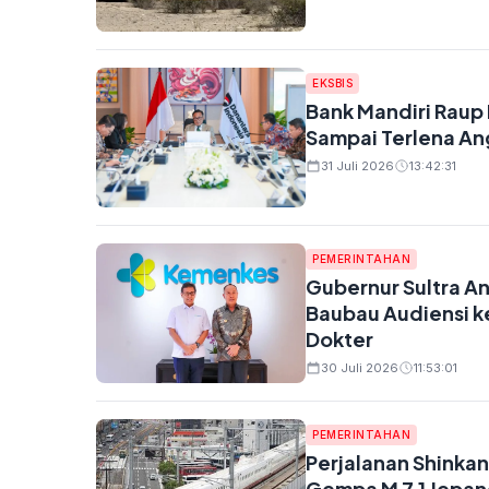
EKSBIS
Bank Mandiri Raup 
Sampai Terlena An
31 Juli 2026
13:42:31
PEMERINTAHAN
Gubernur Sultra A
Baubau Audiensi k
Dokter
30 Juli 2026
11:53:01
PEMERINTAHAN
Perjalanan Shink
Gempa M 7,1 Jepa