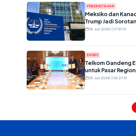
PEMERINTAHAN
Meksiko dan Kanada
Trump Jadi Sorota
18 Juli 2026
17:51:01
EKSBIS
Telkom Gandeng ED
untuk Pasar Region
18 Juli 2026
16:27:31