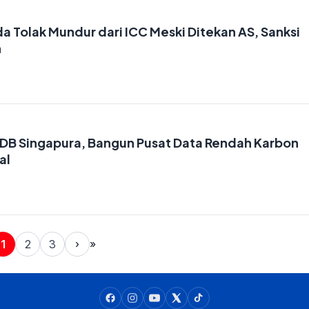
 Tolak Mundur dari ICC Meski Ditekan AS, Sanksi
n
B Singapura, Bangun Pusat Data Rendah Karbon
al
1
2
3
›
»