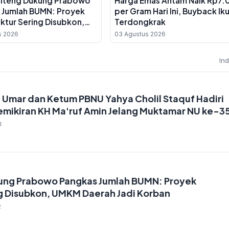
alteng Dukung Prabowo
Harga Emas Antam Naik Rp7.
 Jumlah BUMN: Proyek
per Gram Hari Ini, Buyback Ik
uktur Sering Disubkon,
Terdongkrak
erah Jadi Korban
s 2026
03 Agustus 2026
In
Umar dan Ketum PBNU Yahya Cholil Staquf Hadiri
emikiran KH Ma'ruf Amin Jelang Muktamar NU ke-3
1
ung Prabowo Pangkas Jumlah BUMN: Proyek
ng Disubkon, UMKM Daerah Jadi Korban
2