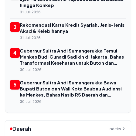
hingga Konkep
31 Juli 2026
Rekomendasi Kartu Kredit Syariah, Jenis-Jenis
3
Akad & Kelebihannya
31 Juli 2026
Gubernur Sultra Andi Sumangerukka Temui
4
Menkes Budi Gunadi Sadikin di Jakarta, Bahas
Transformasi Kesehatan untuk Buton dan
Baubau
30 Juli 2026
Gubernur Sultra Andi Sumangerukka Bawa
5
Bupati Buton dan Wali Kota Baubau Audiensi
ke Menkes, Bahas Nasib RS Daerah dan
Kekurangan Dokter
30 Juli 2026
Daerah
Indeks