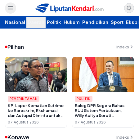
Nasional
Daerah
Politik
Hukum
Pendidikan
Sport
Eksbi
Pilihan
Indeks
PEMERINTAHAN
POLITIK
KPI Lapor Kematian Sutrimo
Baleg DPR Segera Bahas
ke Bareskrim, Ekshumasi
RUU Sistem Perbukuan,
dan Autopsi Diminta untuk
Willy Aditya Soroti
Usut Dugaan Pembunuhan
Maraknya Penerbit Gulung
07 Agustus 2026
07 Agustus 2026
Tikar
Konawe
Indeks