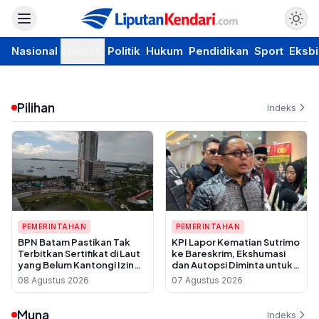
Nasional
Daerah
Politik
Hukum
Pendidikan
Sport
Eksbi
Pilihan
Indeks
PEMERINTAHAN
PEMERINTAHAN
BPN Batam Pastikan Tak
KPI Lapor Kematian Sutrimo
Terbitkan Sertifikat di Laut
ke Bareskrim, Ekshumasi
yang Belum Kantongi Izin
dan Autopsi Diminta untuk
Reklamasi
Usut Dugaan Pembunuhan
08 Agustus 2026
07 Agustus 2026
Muna
Indeks