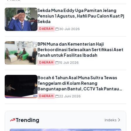
Sekda Muna Eddy Uga Pamitan Jelang
Pensiun 1 Agustus, Hafili Pau Calon Kuat Pj
Sekda
30 Juli 2026
DAERAH
BPN Muna dan Kementerian Haji
Berkoordinasi Selesaikan Sertifikasi Aset
Tanah untuk Fasilitas Ibadah
15 Juli 2026
DAERAH
Bocah 6 Tahun Asal Muna Sultra Tewas
Tenggelam di Kolam Renang
Banguntapan Bantul, CCTV Tak Pantau
Lokasi
22 Juni 2026
DAERAH
Trending
Indeks