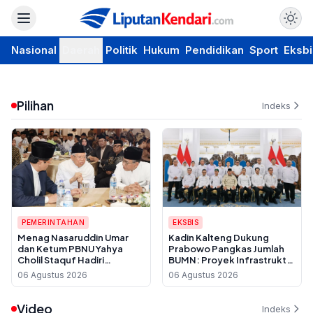
Nasional
Daerah
Politik
Hukum
Pendidikan
Sport
Eksbi
Pilihan
Indeks
PEMERINTAHAN
EKSBIS
Menag Nasaruddin Umar
Kadin Kalteng Dukung
dan Ketum PBNU Yahya
Prabowo Pangkas Jumlah
Cholil Staquf Hadiri
BUMN: Proyek Infrastruktur
Peluncuran Buku Pemikiran
Sering Disubkon, UMKM
06 Agustus 2026
06 Agustus 2026
KH Ma'ruf Amin Jelang
Daerah Jadi Korban
Muktamar NU ke-35
Video
Indeks