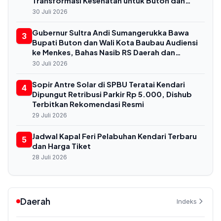
Transformasi Kesehatan untuk Buton dan
Baubau
30 Juli 2026
Gubernur Sultra Andi Sumangerukka Bawa
3
Bupati Buton dan Wali Kota Baubau Audiensi
ke Menkes, Bahas Nasib RS Daerah dan
Kekurangan Dokter
30 Juli 2026
Sopir Antre Solar di SPBU Teratai Kendari
4
Dipungut Retribusi Parkir Rp 5.000, Dishub
Terbitkan Rekomendasi Resmi
29 Juli 2026
Jadwal Kapal Feri Pelabuhan Kendari Terbaru
5
dan Harga Tiket
28 Juli 2026
Daerah
Indeks