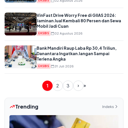
02 Agustus 2026
EKSBIS
VinFast Drive Worry Free di GIIAS 2026:
Jaminan Jual Kembali 80 Persen dan Sewa
Mobil Jadi Cuan
02 Agustus 2026
EKSBIS
Bank Mandiri Raup Laba Rp 30,4 Triliun,
Danantara Ingatkan Jangan Sampai
Terlena Angka
31 Juli 2026
EKSBIS
1
2
3
›
»
Trending
Indeks