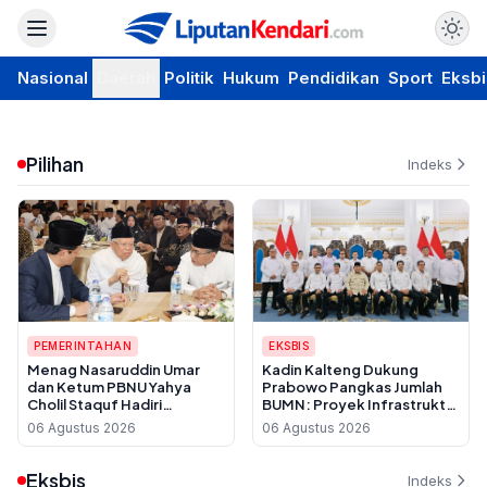
Nasional
Daerah
Politik
Hukum
Pendidikan
Sport
Eksbi
Pilihan
Indeks
PEMERINTAHAN
EKSBIS
Menag Nasaruddin Umar
Kadin Kalteng Dukung
dan Ketum PBNU Yahya
Prabowo Pangkas Jumlah
Cholil Staquf Hadiri
BUMN: Proyek Infrastruktur
Peluncuran Buku Pemikiran
Sering Disubkon, UMKM
06 Agustus 2026
06 Agustus 2026
KH Ma'ruf Amin Jelang
Daerah Jadi Korban
Muktamar NU ke-35
Eksbis
Indeks