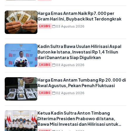
Harga Emas Antam Naik Rp7.000 per
Gram Hari Ini, Buyback Ikut Terdongkrak
03 Agustus 2026
EKSBIS
Kadin Sultra Bawa Usulan Hilirisasi Aspal
Buton ke Istana, Investasi Rp 1,4 Triliun
dari Danantara Siap Digulirkan
03 Agustus 2026
EKSBIS
Harga Emas Antam Tumbang Rp 20.000 di
Awal Agustus, Pekan Penuh Fluktuasi
02 Agustus 2026
EKSBIS
Ketua Kadin Sultra Anton Timbang
Diterima Presiden Prabowo di Istana,
Bawa Misi Investasi dan Hilirisasi untuk
Daerah