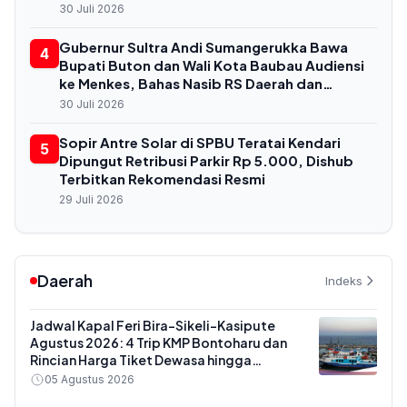
Baubau
30 Juli 2026
Gubernur Sultra Andi Sumangerukka Bawa
4
Bupati Buton dan Wali Kota Baubau Audiensi
ke Menkes, Bahas Nasib RS Daerah dan
Kekurangan Dokter
30 Juli 2026
Sopir Antre Solar di SPBU Teratai Kendari
5
Dipungut Retribusi Parkir Rp 5.000, Dishub
Terbitkan Rekomendasi Resmi
29 Juli 2026
Daerah
Indeks
Jadwal Kapal Feri Bira-Sikeli-Kasipute
Agustus 2026: 4 Trip KMP Bontoharu dan
Rincian Harga Tiket Dewasa hingga
Kendaraan Golongan IX
05 Agustus 2026