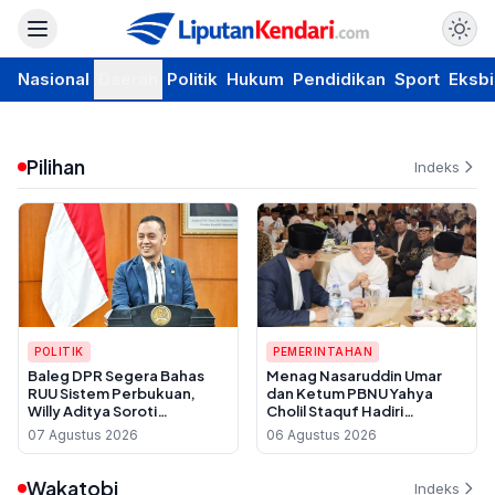
Nasional
Daerah
Politik
Hukum
Pendidikan
Sport
Eksbi
Pilihan
Indeks
POLITIK
PEMERINTAHAN
Baleg DPR Segera Bahas
Menag Nasaruddin Umar
RUU Sistem Perbukuan,
dan Ketum PBNU Yahya
Willy Aditya Soroti
Cholil Staquf Hadiri
Maraknya Penerbit Gulung
Peluncuran Buku Pemikiran
07 Agustus 2026
06 Agustus 2026
Tikar
KH Ma'ruf Amin Jelang
Muktamar NU ke-35
Wakatobi
Indeks