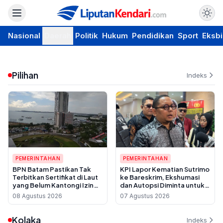
Nasional
Daerah
Politik
Hukum
Pendidikan
Sport
Eksbi
Pilihan
Indeks
PEMERINTAHAN
PEMERINTAHAN
BPN Batam Pastikan Tak
KPI Lapor Kematian Sutrimo
Terbitkan Sertifikat di Laut
ke Bareskrim, Ekshumasi
yang Belum Kantongi Izin
dan Autopsi Diminta untuk
Reklamasi
Usut Dugaan Pembunuhan
08 Agustus 2026
07 Agustus 2026
Kolaka
Indeks