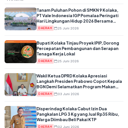
Tanam Puluhan Pohon di SMKN 9 Kolaka,
PT Vale Indonesia IGP Pomalaa Peringati
Hari Lingkungan Hidup 2026 Bersama
Stakeholder
25 Juni 2026
DAERAH
Bupati Kolaka Tinjau Proyek IPIP, Dorong
Percepatan Pembangunan dan Serapan
Tenaga Kerja Lokal
25 Juni 2026
DAERAH
Wakil Ketua DPRD Kolaka Apresiasi
Langkah Presiden Prabowo Copot Kepala
BGN Demi Selamatkan Program Makan
Bergizi Gratis
03 Juni 2026
DAERAH
Disperindag Kolaka Cabut Izin Dua
Pangkalan LPG 3 Kg yang Jual Rp35 Ribu,
Warga Diimbau Beli Pakai KTP
02 Juni 2026
DAERAH