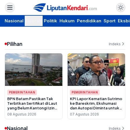
Nasional
Daerah
Politik
Hukum
Pendidikan
Sport
Eksbi
Pilihan
Indeks
PEMERINTAHAN
PEMERINTAHAN
BPN Batam Pastikan Tak
KPI Lapor Kematian Sutrimo
Terbitkan Sertifikat di Laut
ke Bareskrim, Ekshumasi
yang Belum Kantongi Izin
dan Autopsi Diminta untuk
Reklamasi
Usut Dugaan Pembunuhan
08 Agustus 2026
07 Agustus 2026
Nasional
Indeks