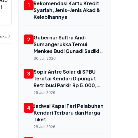
000
Harga Emas Antam Tumbang Rp
Kecelakaan 
Rekomendasi Kartu Kredit
1
ut
20.000 di Awal Agustus, Pekan
Peru Tewaska
Syariah, Jenis-Jenis Akad &
Penuh Fluktuasi
Penumpang 
Kelebihannya
Terbakar
02 Agustus 2026
02 Agustus 202
deks
Gubernur Sultra Andi
2
Sumangerukka Temui
Menkes Budi Gunadi Sadikin
di Jakarta, Bahas
30 Juli 2026
Transformasi Kesehatan
untuk Buton dan Baubau
Sopir Antre Solar di SPBU
3
Teratai Kendari Dipungut
Retribusi Parkir Rp 5.000,
Dishub Terbitkan
29 Juli 2026
Rekomendasi Resmi
Jadwal Kapal Feri Pelabuhan
4
Kendari Terbaru dan Harga
Tiket
28 Juli 2026