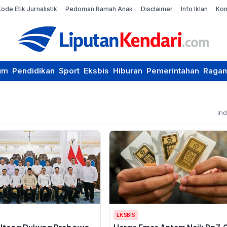
Kode Etik Jurnalistik
Pedoman Ramah Anak
Disclaimer
Info Iklan
Kon
um
Pendidikan
Sport
Eksbis
Hiburan
Pemerintahan
Raga
In
EKSBIS