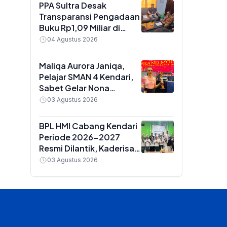
Golongan IX
PPA Sultra Desak
Transparansi Pengadaan
Buku Rp1,09 Miliar di
Konawe, Plt Kadis Dikbud
04 Agustus 2026
Buka Suara soal Dua
Paket Anggaran
Maliqa Aurora Janiqa,
Pelajar SMAN 4 Kendari,
Sabet Gelar Nona
Indonesia Sultra 2026
03 Agustus 2026
dan Siap Berlaga di
Yogyakarta
BPL HMI Cabang Kendari
Periode 2026-2027
Resmi Dilantik, Kaderisasi
Jadi Prioritas Utama
03 Agustus 2026