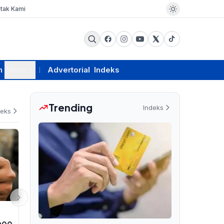
tak Kami
m
More
Advertorial
Indeks
Trending
Indeks
deks
EKSBIS
RAGAM