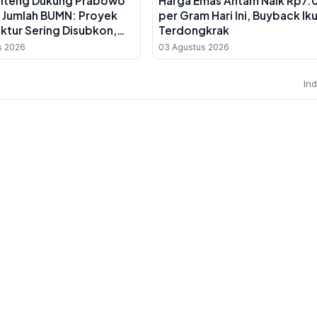
alteng Dukung Prabowo
Harga Emas Antam Naik Rp7.
 Jumlah BUMN: Proyek
per Gram Hari Ini, Buyback Ik
uktur Sering Disubkon,
Terdongkrak
erah Jadi Korban
s 2026
03 Agustus 2026
In