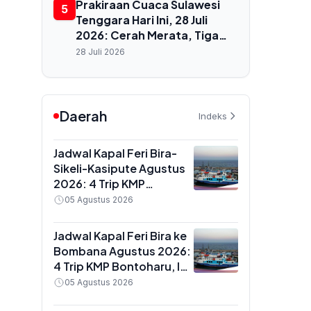
Prakiraan Cuaca Sulawesi
5
Tenggara Hari Ini, 28 Juli
2026: Cerah Merata, Tiga
Wilayah Bebas Hujan, Suhu
28 Juli 2026
Capai 29°C
Daerah
Indeks
Jadwal Kapal Feri Bira-
Sikeli-Kasipute Agustus
2026: 4 Trip KMP
Bontoharu dan Rincian
05 Agustus 2026
Harga Tiket Dewasa
hingga Kendaraan
Jadwal Kapal Feri Bira ke
Golongan IX
Bombana Agustus 2026:
4 Trip KMP Bontoharu, Ini
Rincian Harga Tiket
05 Agustus 2026
Dewasa hingga