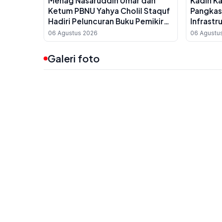
Menag Nasaruddin Umar dan
Kadin K
Ketum PBNU Yahya Cholil Staquf
Pangkas
Hadiri Peluncuran Buku Pemikiran
Infrastr
KH Ma'ruf Amin Jelang Muktamar
UMKM Da
06 Agustus 2026
06 Agustu
NU ke-35
Galeri foto