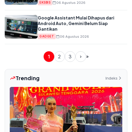
06 Agustus 2026
EKSBIS
Google Assistant Mulai Dihapus dari
Android Auto, Gemini Belum Siap
Gantikan
06 Agustus 2026
GADGET
1
2
3
›
»
Trending
Indeks