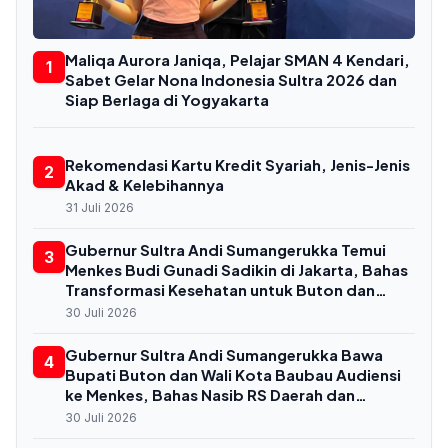
Maliqa Aurora Janiqa, Pelajar SMAN 4 Kendari,
1
Sabet Gelar Nona Indonesia Sultra 2026 dan
Siap Berlaga di Yogyakarta
Rekomendasi Kartu Kredit Syariah, Jenis-Jenis
2
Akad & Kelebihannya
31 Juli 2026
Gubernur Sultra Andi Sumangerukka Temui
3
Menkes Budi Gunadi Sadikin di Jakarta, Bahas
Transformasi Kesehatan untuk Buton dan
Baubau
30 Juli 2026
Gubernur Sultra Andi Sumangerukka Bawa
4
Bupati Buton dan Wali Kota Baubau Audiensi
ke Menkes, Bahas Nasib RS Daerah dan
Kekurangan Dokter
30 Juli 2026