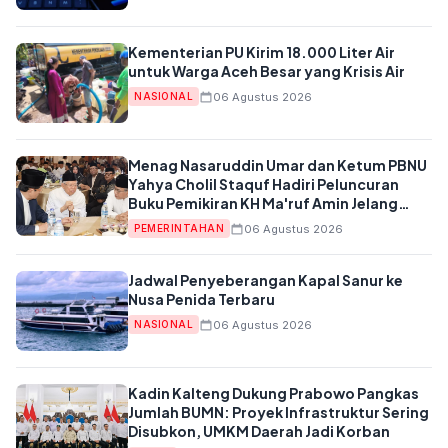
Kementerian PU Kirim 18.000 Liter Air
untuk Warga Aceh Besar yang Krisis Air
06 Agustus 2026
NASIONAL
Menag Nasaruddin Umar dan Ketum PBNU
Yahya Cholil Staquf Hadiri Peluncuran
Buku Pemikiran KH Ma'ruf Amin Jelang
Muktamar NU ke-35
06 Agustus 2026
PEMERINTAHAN
Jadwal Penyeberangan Kapal Sanur ke
Nusa Penida Terbaru
06 Agustus 2026
NASIONAL
Kadin Kalteng Dukung Prabowo Pangkas
Jumlah BUMN: Proyek Infrastruktur Sering
Disubkon, UMKM Daerah Jadi Korban