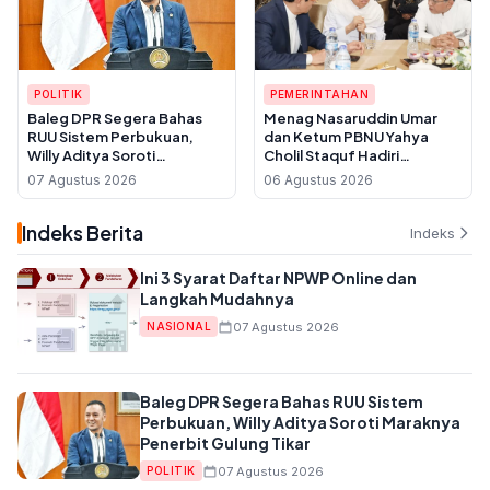
POLITIK
PEMERINTAHAN
Baleg DPR Segera Bahas
Menag Nasaruddin Umar
RUU Sistem Perbukuan,
dan Ketum PBNU Yahya
Willy Aditya Soroti
Cholil Staquf Hadiri
Maraknya Penerbit Gulung
Peluncuran Buku Pemikiran
07 Agustus 2026
06 Agustus 2026
Tikar
KH Ma'ruf Amin Jelang
Muktamar NU ke-35
Indeks Berita
Indeks
Ini 3 Syarat Daftar NPWP Online dan
Langkah Mudahnya
07 Agustus 2026
NASIONAL
Baleg DPR Segera Bahas RUU Sistem
Perbukuan, Willy Aditya Soroti Maraknya
Penerbit Gulung Tikar
07 Agustus 2026
POLITIK