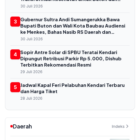
Baubau
30 Juli 2026
Gubernur Sultra Andi Sumangerukka Bawa
3
Bupati Buton dan Wali Kota Baubau Audiensi
ke Menkes, Bahas Nasib RS Daerah dan
Kekurangan Dokter
30 Juli 2026
Sopir Antre Solar di SPBU Teratai Kendari
4
Dipungut Retribusi Parkir Rp 5.000, Dishub
Terbitkan Rekomendasi Resmi
29 Juli 2026
Jadwal Kapal Feri Pelabuhan Kendari Terbaru
5
dan Harga Tiket
28 Juli 2026
Daerah
Indeks