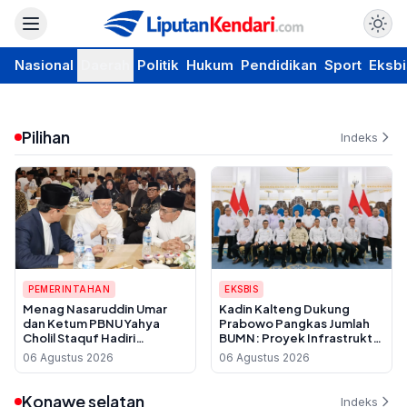
Nasional
Daerah
Politik
Hukum
Pendidikan
Sport
Eksbi
Pilihan
Indeks
PEMERINTAHAN
EKSBIS
Menag Nasaruddin Umar
Kadin Kalteng Dukung
dan Ketum PBNU Yahya
Prabowo Pangkas Jumlah
Cholil Staquf Hadiri
BUMN: Proyek Infrastruktur
Peluncuran Buku Pemikiran
Sering Disubkon, UMKM
06 Agustus 2026
06 Agustus 2026
KH Ma'ruf Amin Jelang
Daerah Jadi Korban
Muktamar NU ke-35
Konawe selatan
Indeks