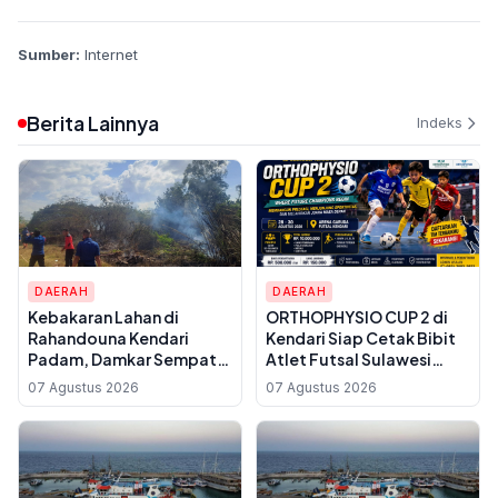
Sumber:
Internet
Berita Lainnya
Indeks
DAERAH
DAERAH
Kebakaran Lahan di
ORTHOPHYSIO CUP 2 di
Rahandouna Kendari
Kendari Siap Cetak Bibit
Padam, Damkar Sempat
Atlet Futsal Sulawesi
Padamkan Api yang
Tenggara, Total Hadiah
07 Agustus 2026
07 Agustus 2026
Menyala Kembali
Rp10 Juta