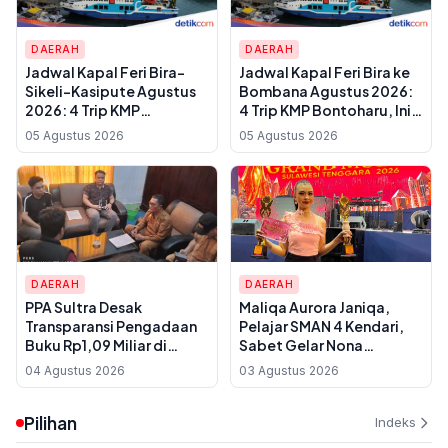
DAERAH
DAERAH
Jadwal Kapal Feri Bira-
Jadwal Kapal Feri Bira ke
Sikeli-Kasipute Agustus
Bombana Agustus 2026:
2026: 4 Trip KMP
4 Trip KMP Bontoharu, Ini
Bontoharu dan Rincian
Rincian Harga Tiket
05 Agustus 2026
05 Agustus 2026
Harga Tiket Dewasa
Dewasa hingga Golongan
hingga Kendaraan
IX
Golongan IX
DAERAH
DAERAH
PPA Sultra Desak
Maliqa Aurora Janiqa,
Transparansi Pengadaan
Pelajar SMAN 4 Kendari,
Buku Rp1,09 Miliar di
Sabet Gelar Nona
Konawe, Plt Kadis Dikbud
Indonesia Sultra 2026 dan
04 Agustus 2026
03 Agustus 2026
Buka Suara soal Dua
Siap Berlaga di
Paket Anggaran
Yogyakarta
Pilihan
Indeks