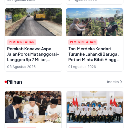
USD 23,63 Miliar
Bukti UMKM Bangkit
PEMERINTAHAN
PEMERINTAHAN
Pemkab Konawe Aspal
Tani Merdeka Kendari
Jalan Poros Matanggorai–
Turun ke Lahan di Baruga,
Langgea Rp 7 Miliar,
Petani Minta Bibit Hingga
Warga Padangguni
Irigasi Disiapkan
03 Agustus 2026
01 Agustus 2026
Tunggu Puluhan Tahun Kini
Pemerintah
Tersambung
Pilihan
Indeks