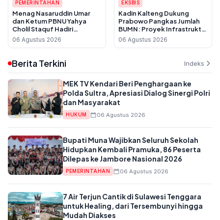
PEMERINTAHAN
EKSBIS
Menag Nasaruddin Umar
Kadin Kalteng Dukung
dan Ketum PBNU Yahya
Prabowo Pangkas Jumlah
Cholil Staquf Hadiri
BUMN: Proyek Infrastruktur
Peluncuran Buku Pemikiran
Sering Disubkon, UMKM
06 Agustus 2026
06 Agustus 2026
KH Ma'ruf Amin Jelang
Daerah Jadi Korban
Muktamar NU ke-35
Berita Terkini
Indeks
MEK TV Kendari Beri Penghargaan ke
Polda Sultra, Apresiasi Dialog Sinergi Polri
dan Masyarakat
06 Agustus 2026
HUKUM
Bupati Muna Wajibkan Seluruh Sekolah
Hidupkan Kembali Pramuka, 86 Peserta
Dilepas ke Jambore Nasional 2026
06 Agustus 2026
PEMERINTAHAN
7 Air Terjun Cantik di Sulawesi Tenggara
untuk Healing, dari Tersembunyi hingga
Mudah Diakses