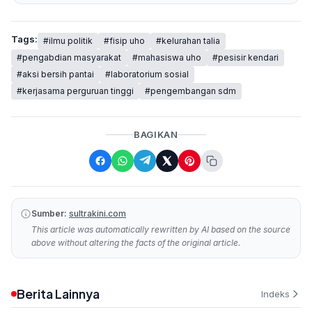
Tags:
#ilmu politik
#fisip uho
#kelurahan talia
#pengabdian masyarakat
#mahasiswa uho
#pesisir kendari
#aksi bersih pantai
#laboratorium sosial
#kerjasama perguruan tinggi
#pengembangan sdm
BAGIKAN
Sumber:
sultrakini.com
This article was automatically rewritten by AI based on the source
above without altering the facts of the original article.
Berita Lainnya
Indeks