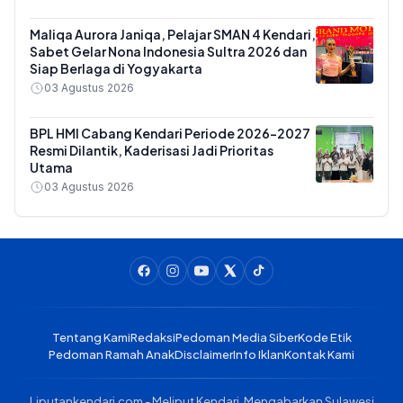
Maliqa Aurora Janiqa, Pelajar SMAN 4 Kendari,
Sabet Gelar Nona Indonesia Sultra 2026 dan
Siap Berlaga di Yogyakarta
03 Agustus 2026
BPL HMI Cabang Kendari Periode 2026-2027
Resmi Dilantik, Kaderisasi Jadi Prioritas
Utama
03 Agustus 2026
Tentang Kami
Redaksi
Pedoman Media Siber
Kode Etik
Pedoman Ramah Anak
Disclaimer
Info Iklan
Kontak Kami
Liputankendari.com - Meliput Kendari, Mengabarkan Sulawesi