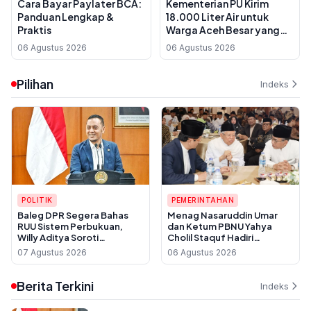
Cara Bayar Paylater BCA:
Kementerian PU Kirim
Panduan Lengkap &
18.000 Liter Air untuk
Praktis
Warga Aceh Besar yang
Krisis Air
06 Agustus 2026
06 Agustus 2026
Pilihan
Indeks
POLITIK
PEMERINTAHAN
Baleg DPR Segera Bahas
Menag Nasaruddin Umar
RUU Sistem Perbukuan,
dan Ketum PBNU Yahya
Willy Aditya Soroti
Cholil Staquf Hadiri
Maraknya Penerbit Gulung
Peluncuran Buku Pemikiran
07 Agustus 2026
06 Agustus 2026
Tikar
KH Ma'ruf Amin Jelang
Muktamar NU ke-35
Berita Terkini
Indeks