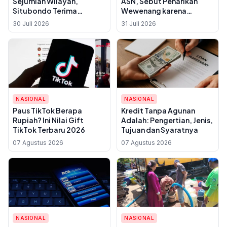
Sejumlah Wilayah,
ASN, Sebut Penarikan
Situbondo Terima
Wewenang karena
Bantuan Air
Dokumen Palsu
30 Juli 2026
31 Juli 2026
NASIONAL
NASIONAL
Paus TikTok Berapa
Kredit Tanpa Agunan
Rupiah? Ini Nilai Gift
Adalah: Pengertian, Jenis,
TikTok Terbaru 2026
Tujuan dan Syaratnya
07 Agustus 2026
07 Agustus 2026
NASIONAL
NASIONAL