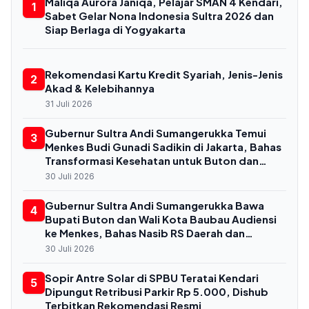
Maliqa Aurora Janiqa, Pelajar SMAN 4 Kendari,
1
Sabet Gelar Nona Indonesia Sultra 2026 dan
Siap Berlaga di Yogyakarta
Rekomendasi Kartu Kredit Syariah, Jenis-Jenis
2
Akad & Kelebihannya
31 Juli 2026
Gubernur Sultra Andi Sumangerukka Temui
3
Menkes Budi Gunadi Sadikin di Jakarta, Bahas
Transformasi Kesehatan untuk Buton dan
Baubau
30 Juli 2026
Gubernur Sultra Andi Sumangerukka Bawa
4
Bupati Buton dan Wali Kota Baubau Audiensi
ke Menkes, Bahas Nasib RS Daerah dan
Kekurangan Dokter
30 Juli 2026
Sopir Antre Solar di SPBU Teratai Kendari
5
Dipungut Retribusi Parkir Rp 5.000, Dishub
Terbitkan Rekomendasi Resmi