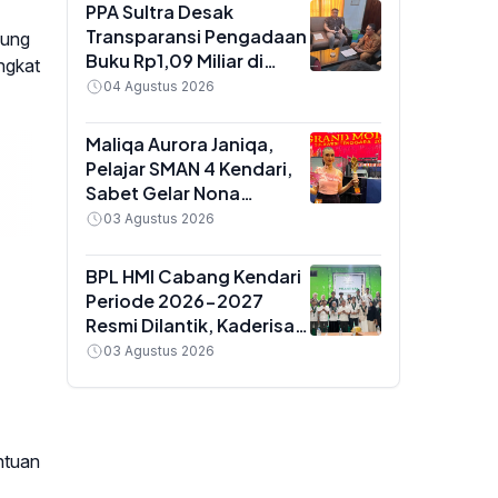
Golongan IX
PPA Sultra Desak
Transparansi Pengadaan
sung
Buku Rp1,09 Miliar di
ingkat
Konawe, Plt Kadis Dikbud
04 Agustus 2026
Buka Suara soal Dua
Paket Anggaran
Maliqa Aurora Janiqa,
Pelajar SMAN 4 Kendari,
Sabet Gelar Nona
Indonesia Sultra 2026
03 Agustus 2026
dan Siap Berlaga di
Yogyakarta
BPL HMI Cabang Kendari
Periode 2026-2027
Resmi Dilantik, Kaderisasi
Jadi Prioritas Utama
03 Agustus 2026
ntuan