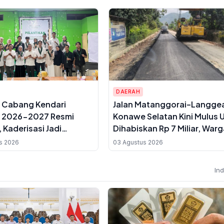
DAERAH
 Cabang Kendari
Jalan Matanggorai–Langgea
e 2026-2027 Resmi
Konawe Selatan Kini Mulus 
, Kaderisasi Jadi
Dihabiskan Rp 7 Miliar, War
as Utama
Sebut Baru Pertama Kali
s 2026
03 Agustus 2026
Diaspal
In