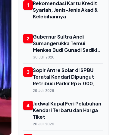
Rekomendasi Kartu Kredit
1
Syariah, Jenis-Jenis Akad &
Kelebihannya
Gubernur Sultra Andi
2
Sumangerukka Temui
Menkes Budi Gunadi Sadikin
di Jakarta, Bahas
30 Juli 2026
Transformasi Kesehatan
untuk Buton dan Baubau
Sopir Antre Solar di SPBU
3
Teratai Kendari Dipungut
Retribusi Parkir Rp 5.000,
Dishub Terbitkan
29 Juli 2026
Rekomendasi Resmi
Jadwal Kapal Feri Pelabuhan
4
Kendari Terbaru dan Harga
Tiket
28 Juli 2026