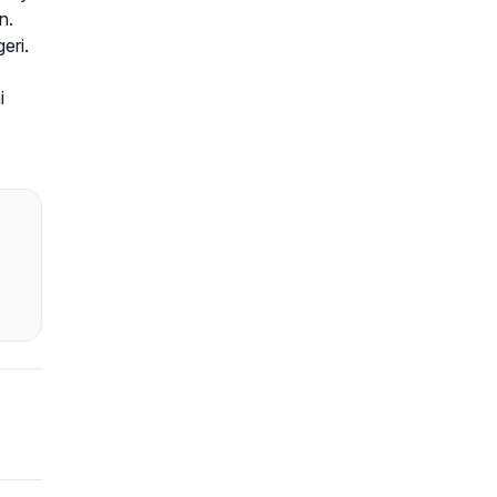
n.
eri.
i