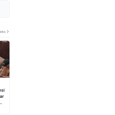
deks
nsi
ar