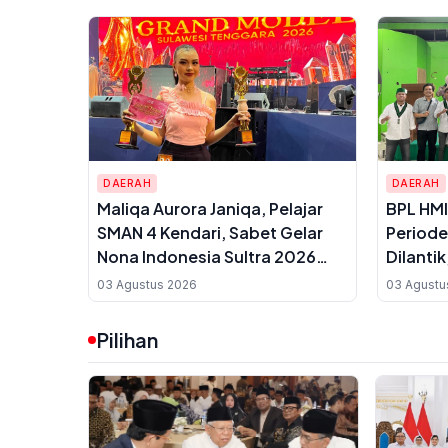
DAERAH
DAERAH
Maliqa Aurora Janiqa, Pelajar
BPL HMI
SMAN 4 Kendari, Sabet Gelar
Period
Nona Indonesia Sultra 2026
Dilantik
dan Siap Berlaga di Yogyakarta
Priorit
03 Agustus 2026
03 Agustu
Pilihan