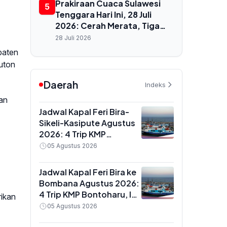
Prakiraan Cuaca Sulawesi
5
Tenggara Hari Ini, 28 Juli
2026: Cerah Merata, Tiga
Wilayah Bebas Hujan, Suhu
28 Juli 2026
Capai 29°C
paten
Buton
Daerah
Indeks
an
Jadwal Kapal Feri Bira-
Sikeli-Kasipute Agustus
2026: 4 Trip KMP
Bontoharu dan Rincian
05 Agustus 2026
Harga Tiket Dewasa
hingga Kendaraan
Jadwal Kapal Feri Bira ke
Golongan IX
Bombana Agustus 2026:
4 Trip KMP Bontoharu, Ini
ikan
Rincian Harga Tiket
05 Agustus 2026
Dewasa hingga