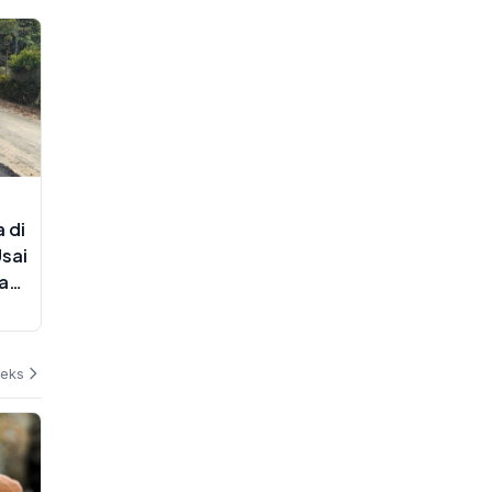
 di
Usai
ga
deks