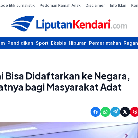
Kode Etik Jurnalistik
Pedoman Ramah Anak
Disclaimer
Info Iklan
Kon
um
Pendidikan
Sport
Eksbis
Hiburan
Pemerintahan
Raga
ni Bisa Didaftarkan ke Negara,
atnya bagi Masyarakat Adat