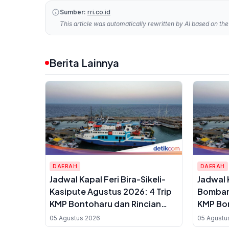
Sumber:
rri.co.id
This article was automatically rewritten by AI based on the 
Berita Lainnya
DAERAH
DAERAH
Jadwal Kapal Feri Bira-Sikeli-
Jadwal K
Kasipute Agustus 2026: 4 Trip
Bombana
KMP Bontoharu dan Rincian
KMP Bon
Harga Tiket Dewasa hingga
Harga T
05 Agustus 2026
05 Agustu
Kendaraan Golongan IX
Golonga