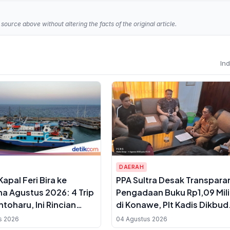
source above without altering the facts of the original article.
In
DAERAH
apal Feri Bira ke
PPA Sultra Desak Transpara
 Agustus 2026: 4 Trip
Pengadaan Buku Rp1,09 Mili
toharu, Ini Rincian
di Konawe, Plt Kadis Dikbud
iket Dewasa hingga
Buka Suara soal Dua Paket
s 2026
04 Agustus 2026
n IX
Anggaran