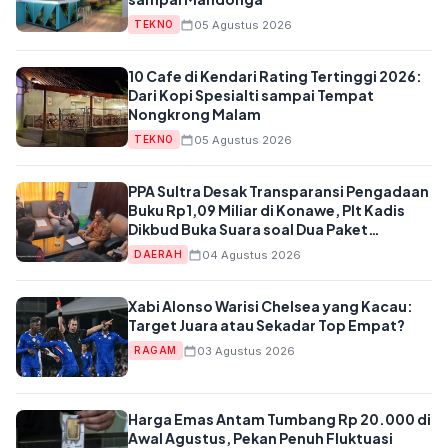
05 Agustus 2026
TEKNO
10 Cafe di Kendari Rating Tertinggi 2026:
Dari Kopi Spesialti sampai Tempat
Nongkrong Malam
05 Agustus 2026
TEKNO
PPA Sultra Desak Transparansi Pengadaan
Buku Rp1,09 Miliar di Konawe, Plt Kadis
Dikbud Buka Suara soal Dua Paket
Anggaran
04 Agustus 2026
DAERAH
Xabi Alonso Warisi Chelsea yang Kacau:
Target Juara atau Sekadar Top Empat?
03 Agustus 2026
RAGAM
Harga Emas Antam Tumbang Rp 20.000 di
Awal Agustus, Pekan Penuh Fluktuasi