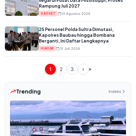
Ilegal di Pusat Data Mississippi, Proses
Rampung Juli 2027
01 Agustus 2026
GADGET
25 Personel Polda Sultra Dimutasi,
Kapolres Baubau hingga Bombana
Berganti, Ini Daftar Lengkapnya
31 Juli 2026
HUKUM
1
2
3
›
»
Trending
Indeks