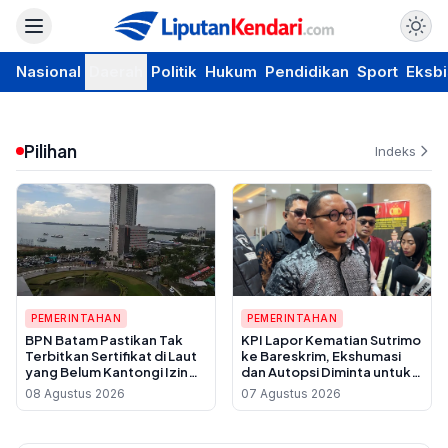
Nasional
Daerah
Politik
Hukum
Pendidikan
Sport
Eksbi
Pilihan
Indeks
PEMERINTAHAN
PEMERINTAHAN
BPN Batam Pastikan Tak
KPI Lapor Kematian Sutrimo
Terbitkan Sertifikat di Laut
ke Bareskrim, Ekshumasi
yang Belum Kantongi Izin
dan Autopsi Diminta untuk
Reklamasi
Usut Dugaan Pembunuhan
08 Agustus 2026
07 Agustus 2026