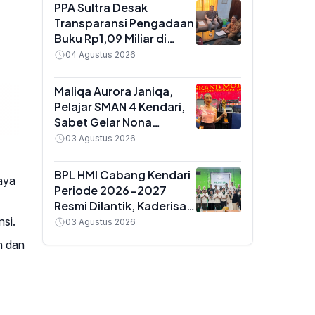
Golongan IX
PPA Sultra Desak
Transparansi Pengadaan
Buku Rp1,09 Miliar di
Konawe, Plt Kadis Dikbud
04 Agustus 2026
Buka Suara soal Dua
Paket Anggaran
Maliqa Aurora Janiqa,
Pelajar SMAN 4 Kendari,
Sabet Gelar Nona
Indonesia Sultra 2026
03 Agustus 2026
dan Siap Berlaga di
Yogyakarta
BPL HMI Cabang Kendari
aya
Periode 2026-2027
Resmi Dilantik, Kaderisasi
Jadi Prioritas Utama
si.
03 Agustus 2026
n dan