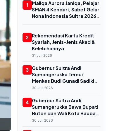
Maliqa Aurora Janiqa, Pelajar
1
SMAN 4 Kendari, Sabet Gelar
Nona Indonesia Sultra 2026
dan Siap Berlaga di
Yogyakarta
Rekomendasi Kartu Kredit
2
Syariah, Jenis-Jenis Akad &
Kelebihannya
31 Juli 2026
Gubernur Sultra Andi
3
Sumangerukka Temui
Menkes Budi Gunadi Sadikin
di Jakarta, Bahas
30 Juli 2026
Transformasi Kesehatan
untuk Buton dan Baubau
Gubernur Sultra Andi
4
Sumangerukka Bawa Bupati
Buton dan Wali Kota Baubau
Audiensi ke Menkes, Bahas
30 Juli 2026
Nasib RS Daerah dan