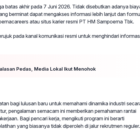
ga batas akhir pada 7 Juni 2026. Tidak disebutkan adanya biay
g berminat dapat mengakses informasi lebih lanjut dan formul
oernacareers atau situs karier resmi PT HM Sampoerna Tbk.
juk pada kanal komunikasi resmi untuk menghindari informas
Balasan Pedas, Media Lokal Ikut Menohok
atan bagi lulusan baru untuk memahami dinamika industri secar
ktur, pengalaman semacam ini memberikan pemahaman rantai
erjaan. Bagi pencari kerja, mengikuti program ini berarti
tihan yang biasanya tidak diperoleh di jalur rekrutmen reguler.