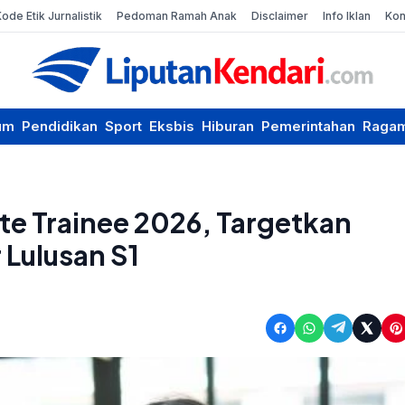
Kode Etik Jurnalistik
Pedoman Ramah Anak
Disclaimer
Info Iklan
Kon
um
Pendidikan
Sport
Eksbis
Hiburan
Pemerintahan
Raga
e Trainee 2026, Targetkan
 Lulusan S1