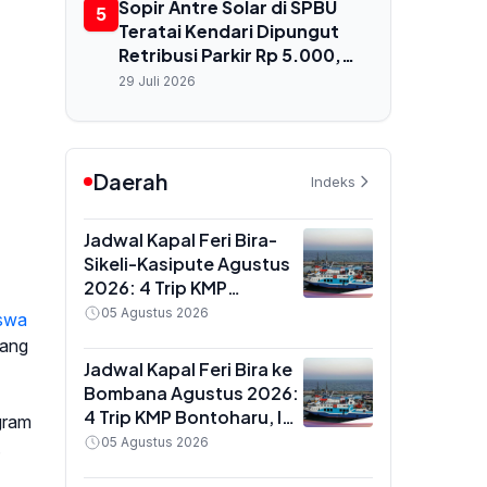
Kekurangan Dokter
Sopir Antre Solar di SPBU
5
Teratai Kendari Dipungut
Retribusi Parkir Rp 5.000,
Dishub Terbitkan
29 Juli 2026
Rekomendasi Resmi
Daerah
Indeks
Jadwal Kapal Feri Bira-
Sikeli-Kasipute Agustus
2026: 4 Trip KMP
Bontoharu dan Rincian
05 Agustus 2026
swa
Harga Tiket Dewasa
uang
hingga Kendaraan
Jadwal Kapal Feri Bira ke
Golongan IX
Bombana Agustus 2026:
4 Trip KMP Bontoharu, Ini
gram
Rincian Harga Tiket
05 Agustus 2026
.
Dewasa hingga