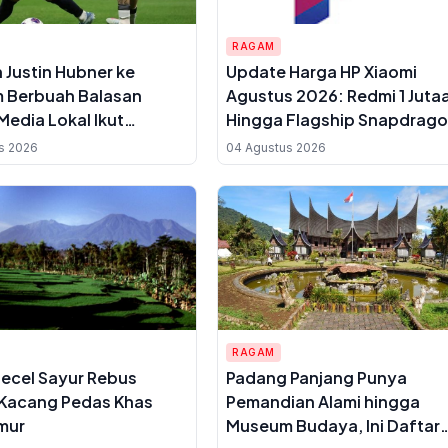
RAGAM
n Justin Hubner ke
Update Harga HP Xiaomi
 Berbuah Balasan
Agustus 2026: Redmi 1 Juta
Media Lokal Ikut
Hingga Flagship Snapdrago
ok
Elite Gen 5
s 2026
04 Agustus 2026
RAGAM
ecel Sayur Rebus
Padang Panjang Punya
Kacang Pedas Khas
Pemandian Alami hingga
mur
Museum Budaya, Ini Daftar