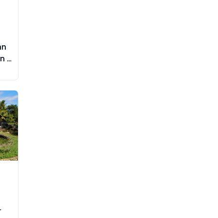
an
n 8