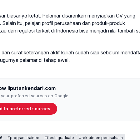
sar biasanya ketat. Pelamar disarankan menyiapkan CV yang
elain itu, pelajari profil perusahaan dan produk-produk
dan regulasi terkait di Indonesia bisa menjadi nilai tambah s
a dan surat keterangan aktif kuliah sudah siap sebelum mendafta
ugurnya pelamar di tahap awal.
low liputankendari.com
to your preferred sources on Google
d to preferred sources
26
#program trainee
#fresh graduate
#rekrutmen perusahaan