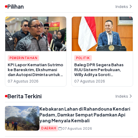
Paket Anggaran
Yogyakarta
Pilihan
Indeks
PEMERINTAHAN
POLITIK
KPI Lapor Kematian Sutrimo
Baleg DPR Segera Bahas
ke Bareskrim, Ekshumasi
RUU Sistem Perbukuan,
dan Autopsi Diminta untuk
Willy Aditya Soroti
Usut Dugaan Pembunuhan
Maraknya Penerbit Gulung
07 Agustus 2026
07 Agustus 2026
Tikar
Berita Terkini
Indeks
Kebakaran Lahan di Rahandouna Kendari
Padam, Damkar Sempat Padamkan Api
yang Menyala Kembali
07 Agustus 2026
DAERAH