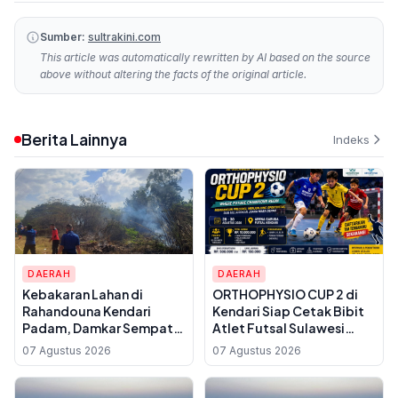
Sumber:
sultrakini.com
This article was automatically rewritten by AI based on the source
above without altering the facts of the original article.
Berita Lainnya
Indeks
DAERAH
DAERAH
Kebakaran Lahan di
ORTHOPHYSIO CUP 2 di
Rahandouna Kendari
Kendari Siap Cetak Bibit
Padam, Damkar Sempat
Atlet Futsal Sulawesi
Padamkan Api yang
Tenggara, Total Hadiah
07 Agustus 2026
07 Agustus 2026
Menyala Kembali
Rp10 Juta