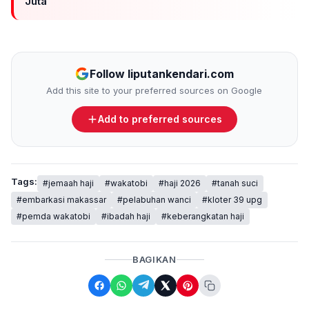
Juta
Follow liputankendari.com
Add this site to your preferred sources on Google
Add to preferred sources
Tags:
#jemaah haji
#wakatobi
#haji 2026
#tanah suci
#embarkasi makassar
#pelabuhan wanci
#kloter 39 upg
#pemda wakatobi
#ibadah haji
#keberangkatan haji
BAGIKAN