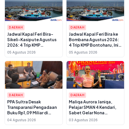
DAERAH
DAERAH
Jadwal Kapal Feri Bira-
Jadwal Kapal Feri Bira ke
Sikeli-Kasipute Agustus
Bombana Agustus 2026:
2026: 4 Trip KMP
4 Trip KMP Bontoharu, Ini
Bontoharu dan Rincian
Rincian Harga Tiket
05 Agustus 2026
05 Agustus 2026
Harga Tiket Dewasa
Dewasa hingga Golongan
hingga Kendaraan
IX
Golongan IX
DAERAH
DAERAH
PPA Sultra Desak
Maliqa Aurora Janiqa,
Transparansi Pengadaan
Pelajar SMAN 4 Kendari,
Buku Rp1,09 Miliar di
Sabet Gelar Nona
Konawe, Plt Kadis Dikbud
Indonesia Sultra 2026 dan
04 Agustus 2026
03 Agustus 2026
Buka Suara soal Dua
Siap Berlaga di