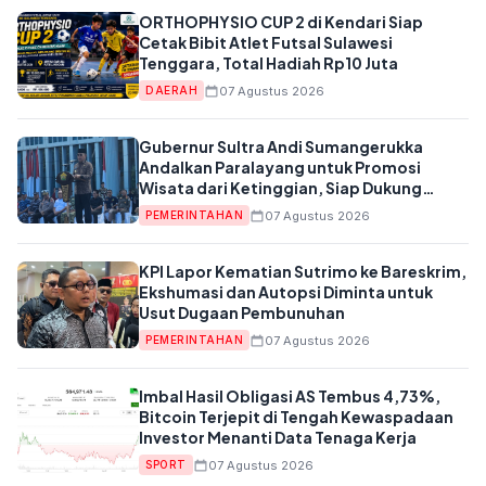
ORTHOPHYSIO CUP 2 di Kendari Siap
Cetak Bibit Atlet Futsal Sulawesi
Tenggara, Total Hadiah Rp10 Juta
07 Agustus 2026
DAERAH
Gubernur Sultra Andi Sumangerukka
Andalkan Paralayang untuk Promosi
Wisata dari Ketinggian, Siap Dukung
Anggaran APBD
07 Agustus 2026
PEMERINTAHAN
KPI Lapor Kematian Sutrimo ke Bareskrim,
Ekshumasi dan Autopsi Diminta untuk
Usut Dugaan Pembunuhan
07 Agustus 2026
PEMERINTAHAN
Imbal Hasil Obligasi AS Tembus 4,73%,
Bitcoin Terjepit di Tengah Kewaspadaan
Investor Menanti Data Tenaga Kerja
07 Agustus 2026
SPORT