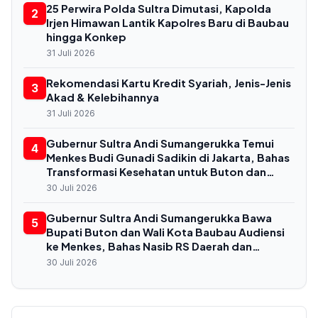
25 Perwira Polda Sultra Dimutasi, Kapolda
2
Irjen Himawan Lantik Kapolres Baru di Baubau
hingga Konkep
31 Juli 2026
Rekomendasi Kartu Kredit Syariah, Jenis-Jenis
3
Akad & Kelebihannya
31 Juli 2026
Gubernur Sultra Andi Sumangerukka Temui
4
Menkes Budi Gunadi Sadikin di Jakarta, Bahas
Transformasi Kesehatan untuk Buton dan
Baubau
30 Juli 2026
Gubernur Sultra Andi Sumangerukka Bawa
5
Bupati Buton dan Wali Kota Baubau Audiensi
ke Menkes, Bahas Nasib RS Daerah dan
Kekurangan Dokter
30 Juli 2026