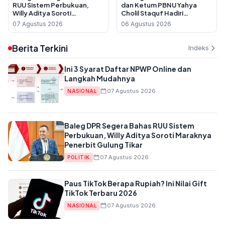
RUU Sistem Perbukuan,
dan Ketum PBNU Yahya
Willy Aditya Soroti
Cholil Staquf Hadiri
Maraknya Penerbit Gulung
Peluncuran Buku Pemikiran
07 Agustus 2026
06 Agustus 2026
Tikar
KH Ma'ruf Amin Jelang
Muktamar NU ke-35
Berita Terkini
Indeks
Ini 3 Syarat Daftar NPWP Online dan
Langkah Mudahnya
07 Agustus 2026
NASIONAL
Baleg DPR Segera Bahas RUU Sistem
Perbukuan, Willy Aditya Soroti Maraknya
Penerbit Gulung Tikar
07 Agustus 2026
POLITIK
Paus TikTok Berapa Rupiah? Ini Nilai Gift
TikTok Terbaru 2026
07 Agustus 2026
NASIONAL