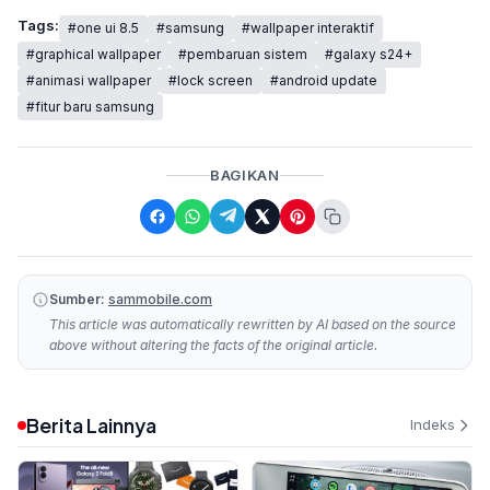
Tags:
#one ui 8.5
#samsung
#wallpaper interaktif
#graphical wallpaper
#pembaruan sistem
#galaxy s24+
#animasi wallpaper
#lock screen
#android update
#fitur baru samsung
BAGIKAN
Sumber:
sammobile.com
This article was automatically rewritten by AI based on the source
above without altering the facts of the original article.
Berita Lainnya
Indeks