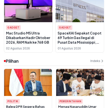
GADGET
GADGET
Mac Studio M5 Ultra
SpaceXAI Sepakat Copot
Dikabarkan Hadir Oktober
69 Turbin Gas Ilegal di
2026, RAM Naik ke 768 GB
Pusat Data Mississippi,
Proses Rampung Juli 2027
02 Agustus 2026
01 Agustus 2026
Pilihan
Indeks
POLITIK
PEMERINTAHAN
Baleg DPR Segera Bahas
Menag Nasaruddin Umar