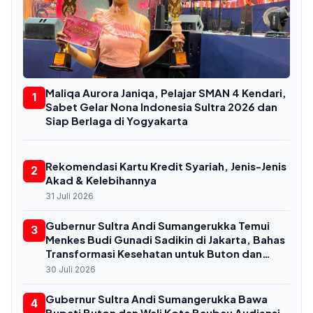
Maliqa Aurora Janiqa, Pelajar SMAN 4 Kendari,
1
Sabet Gelar Nona Indonesia Sultra 2026 dan
Siap Berlaga di Yogyakarta
Rekomendasi Kartu Kredit Syariah, Jenis-Jenis
2
Akad & Kelebihannya
31 Juli 2026
Gubernur Sultra Andi Sumangerukka Temui
3
Menkes Budi Gunadi Sadikin di Jakarta, Bahas
Transformasi Kesehatan untuk Buton dan
Baubau
30 Juli 2026
Gubernur Sultra Andi Sumangerukka Bawa
4
Bupati Buton dan Wali Kota Baubau Audiensi