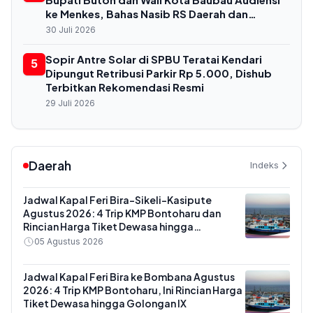
ke Menkes, Bahas Nasib RS Daerah dan
Kekurangan Dokter
30 Juli 2026
Sopir Antre Solar di SPBU Teratai Kendari
5
Dipungut Retribusi Parkir Rp 5.000, Dishub
Terbitkan Rekomendasi Resmi
29 Juli 2026
Daerah
Indeks
Jadwal Kapal Feri Bira-Sikeli-Kasipute
Agustus 2026: 4 Trip KMP Bontoharu dan
Rincian Harga Tiket Dewasa hingga
Kendaraan Golongan IX
05 Agustus 2026
Jadwal Kapal Feri Bira ke Bombana Agustus
2026: 4 Trip KMP Bontoharu, Ini Rincian Harga
Tiket Dewasa hingga Golongan IX