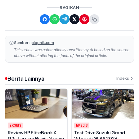
BAGIKAN
Sumber:
jalopnik.com
This article was automatically rewritten by AI based on the source
above without altering the facts of the original article.
Berita Lainnya
Indeks
EKSBIS
EKSBIS
Review HP EliteBook X
Test Drive Suzuki Grand
G2i: Laptop Bisnis AI yang
Vitara di GIIAS 2026: