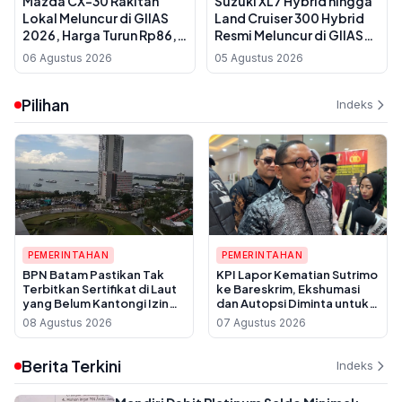
Mazda CX-30 Rakitan
Suzuki XL7 Hybrid hingga
Lokal Meluncur di GIIAS
Land Cruiser 300 Hybrid
2026, Harga Turun Rp86,5
Resmi Meluncur di GIIAS
Juta
2026, Ini Daftar Harga dan
06 Agustus 2026
05 Agustus 2026
Teknologinya
Pilihan
Indeks
PEMERINTAHAN
PEMERINTAHAN
BPN Batam Pastikan Tak
KPI Lapor Kematian Sutrimo
Terbitkan Sertifikat di Laut
ke Bareskrim, Ekshumasi
yang Belum Kantongi Izin
dan Autopsi Diminta untuk
Reklamasi
Usut Dugaan Pembunuhan
08 Agustus 2026
07 Agustus 2026
Berita Terkini
Indeks