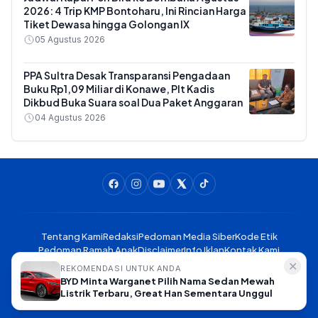
2026: 4 Trip KMP Bontoharu, Ini Rincian Harga
Tiket Dewasa hingga Golongan IX
05 Agustus 2026
PPA Sultra Desak Transparansi Pengadaan
Buku Rp1,09 Miliar di Konawe, Plt Kadis
Dikbud Buka Suara soal Dua Paket Anggaran
04 Agustus 2026
Tentang Kami
Redaksi
Pedoman Media Siber
Kode Etik
Pedoman Ramah Anak
Disclaimer
Info Iklan
Kontak Kami
✕
REKOMENDASI UNTUK ANDA
BYD Minta Warganet Pilih Nama Sedan Mewah
Liputankendari.com - Meliput Kendari, Mengabarkan Sulawesi
Listrik Terbaru, Great Han Sementara Unggul
Tenggara © 2025. All rights reserved.