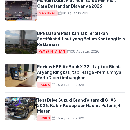
Mandiri Debit Platinum Saldo Minimal:
Cara Daftar dan Biayanya 2026
08 Agustus 2026
NASIONAL
BPN Batam Pastikan Tak Terbitkan
Sertifikat di Laut yang Belum Kantongi Izin
Reklamasi
08 Agustus 2026
PEMERINTAHAN
Review HP EliteBook X G2i: Laptop Bisnis
AI yang Ringkas, tapi Harga Premiumnya
Perlu Dipertimbangkan
08 Agustus 2026
EKSBIS
Test Drive Suzuki Grand Vitara di GIIAS
2026: Kabin Kedap dan Radius Putar 5,4
Meter
08 Agustus 2026
EKSBIS