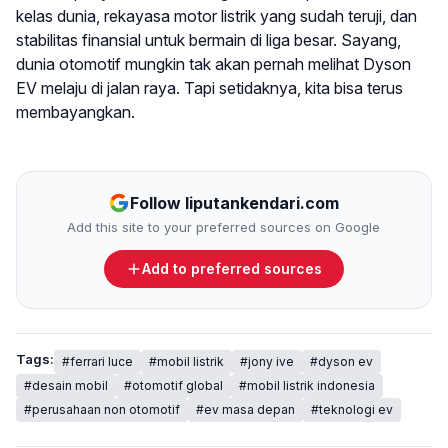
kelas dunia, rekayasa motor listrik yang sudah teruji, dan
stabilitas finansial untuk bermain di liga besar. Sayang,
dunia otomotif mungkin tak akan pernah melihat Dyson
EV melaju di jalan raya. Tapi setidaknya, kita bisa terus
membayangkan.
Follow liputankendari.com
Add this site to your preferred sources on Google
Add to preferred sources
Tags:
#ferrari luce
#mobil listrik
#jony ive
#dyson ev
#desain mobil
#otomotif global
#mobil listrik indonesia
#perusahaan non otomotif
#ev masa depan
#teknologi ev