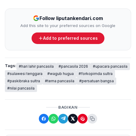
Follow liputankendari.com
Add this site to your preferred sources on Google
Add to preferred sources
Tags:
#hari lahir pancasila
#pancasila 2026
#upacara pancasila
#sulawesi tenggara
#wagub hugua
#forkopimda sultra
#paskibraka sultra
#tema pancasila
#persatuan bangsa
#nilai pancasila
BAGIKAN