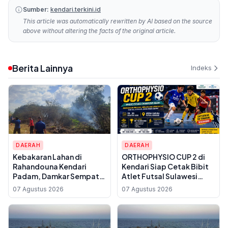
Sumber:
kendari.terkini.id
This article was automatically rewritten by AI based on the source
above without altering the facts of the original article.
Berita Lainnya
Indeks
DAERAH
DAERAH
Kebakaran Lahan di
ORTHOPHYSIO CUP 2 di
Rahandouna Kendari
Kendari Siap Cetak Bibit
Padam, Damkar Sempat
Atlet Futsal Sulawesi
Padamkan Api yang
Tenggara, Total Hadiah
07 Agustus 2026
07 Agustus 2026
Menyala Kembali
Rp10 Juta