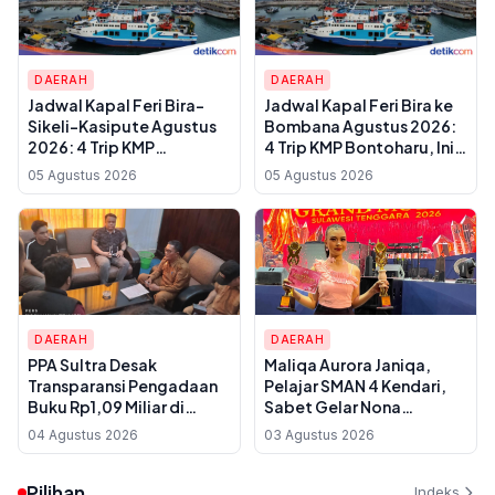
DAERAH
DAERAH
Jadwal Kapal Feri Bira-
Jadwal Kapal Feri Bira ke
Sikeli-Kasipute Agustus
Bombana Agustus 2026:
2026: 4 Trip KMP
4 Trip KMP Bontoharu, Ini
Bontoharu dan Rincian
Rincian Harga Tiket
05 Agustus 2026
05 Agustus 2026
Harga Tiket Dewasa
Dewasa hingga Golongan
hingga Kendaraan
IX
Golongan IX
DAERAH
DAERAH
PPA Sultra Desak
Maliqa Aurora Janiqa,
Transparansi Pengadaan
Pelajar SMAN 4 Kendari,
Buku Rp1,09 Miliar di
Sabet Gelar Nona
Konawe, Plt Kadis Dikbud
Indonesia Sultra 2026 dan
04 Agustus 2026
03 Agustus 2026
Buka Suara soal Dua
Siap Berlaga di
Paket Anggaran
Yogyakarta
Pilihan
Indeks