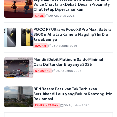
Voice Chat Jarak Dekat, Desain Proximity
Chat Tetap Dipertahankan
09 Agustus 2026
GAME
POCO F7 Ultra vs Poco X8 Pro Max: Baterai
8500 mAh atau Kamera Flagship? Ini Dia
Jawabannya
08 Agustus 2026
RAGAM
Mandiri Debit Platinum Saldo Minimal:
Cara Daftar dan Biayanya 2026
08 Agustus 2026
NASIONAL
BPN Batam Pastikan Tak Terbitkan
Sertifikat di Laut yang Belum Kantongi Izin
Reklamasi
08 Agustus 2026
PEMERINTAHAN