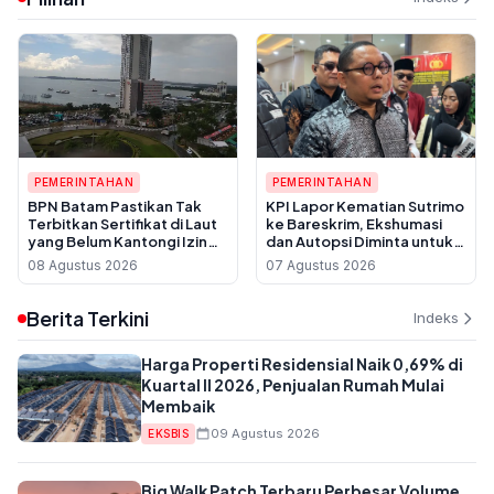
PEMERINTAHAN
PEMERINTAHAN
BPN Batam Pastikan Tak
KPI Lapor Kematian Sutrimo
Terbitkan Sertifikat di Laut
ke Bareskrim, Ekshumasi
yang Belum Kantongi Izin
dan Autopsi Diminta untuk
Reklamasi
Usut Dugaan Pembunuhan
08 Agustus 2026
07 Agustus 2026
Berita Terkini
Indeks
Harga Properti Residensial Naik 0,69% di
Kuartal II 2026, Penjualan Rumah Mulai
Membaik
09 Agustus 2026
EKSBIS
Big Walk Patch Terbaru Perbesar Volume