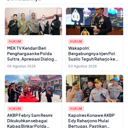
HUKUM
HUKUM
MEK TV Kendari Beri
Wakapolri:
Penghargaan ke Polda
Bergabungnya Irjen Pol.
Sultra, Apresiasi Dialog
Susilo Teguh Raharjo ke
Sinergi Polri dan
UBISA Perkuat Jejaring
06 Agustus 2026
03 Agustus 2026
Masyarakat
Nasional Pusat Studi
Kepolisian
HUKUM
HUKUM
AKBP Febry Sam Resmi
Kapolres Konawe AKBP
Dikukuhkan sebagai
Edy Raharjono Mulai
Kabag Binkar Polda
Bertugas, Pastikan