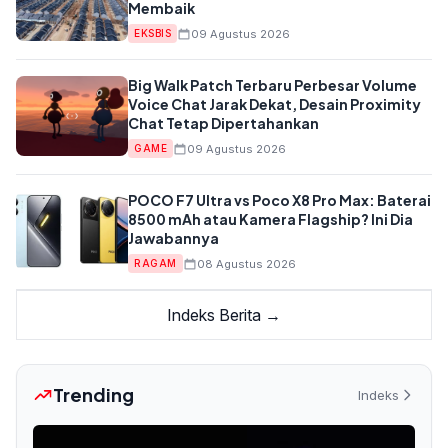
Membaik
09 Agustus 2026
EKSBIS
Big Walk Patch Terbaru Perbesar Volume
Voice Chat Jarak Dekat, Desain Proximity
Chat Tetap Dipertahankan
09 Agustus 2026
GAME
POCO F7 Ultra vs Poco X8 Pro Max: Baterai
8500 mAh atau Kamera Flagship? Ini Dia
Jawabannya
08 Agustus 2026
RAGAM
Indeks Berita →
Trending
Indeks