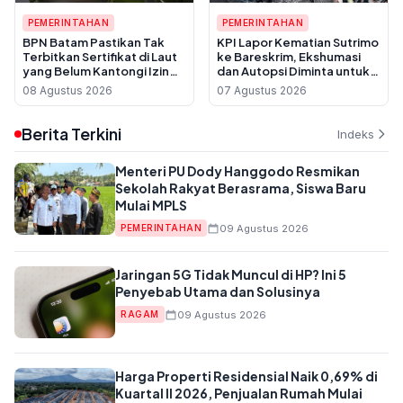
PEMERINTAHAN
PEMERINTAHAN
BPN Batam Pastikan Tak
KPI Lapor Kematian Sutrimo
Terbitkan Sertifikat di Laut
ke Bareskrim, Ekshumasi
yang Belum Kantongi Izin
dan Autopsi Diminta untuk
Reklamasi
Usut Dugaan Pembunuhan
08 Agustus 2026
07 Agustus 2026
Berita Terkini
Indeks
Menteri PU Dody Hanggodo Resmikan
Sekolah Rakyat Berasrama, Siswa Baru
Mulai MPLS
09 Agustus 2026
PEMERINTAHAN
Jaringan 5G Tidak Muncul di HP? Ini 5
Penyebab Utama dan Solusinya
09 Agustus 2026
RAGAM
Harga Properti Residensial Naik 0,69% di
Kuartal II 2026, Penjualan Rumah Mulai