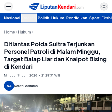
Nasional
Daerah
Politik
Hukum
Pendidikan
Sport
Eksbi
Home
Hukum
Ditlantas Polda Sultra Terjunkan
Personel Patroli di Malam Minggu,
Target Balap Liar dan Knalpot Bising
di Kendari
Minggu, 14 Juni 2026 • 21:28:31 WIB
NA
Naufal Aditama