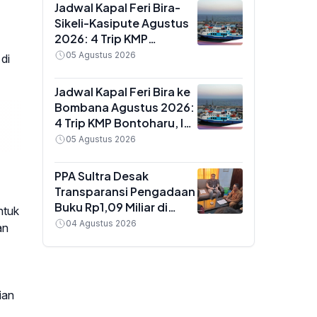
Jadwal Kapal Feri Bira-
Sikeli-Kasipute Agustus
2026: 4 Trip KMP
Bontoharu dan Rincian
05 Agustus 2026
di
Harga Tiket Dewasa
hingga Kendaraan
Jadwal Kapal Feri Bira ke
Golongan IX
Bombana Agustus 2026:
4 Trip KMP Bontoharu, Ini
Rincian Harga Tiket
05 Agustus 2026
Dewasa hingga
Golongan IX
PPA Sultra Desak
Transparansi Pengadaan
Buku Rp1,09 Miliar di
ntuk
Konawe, Plt Kadis Dikbud
04 Agustus 2026
an
Buka Suara soal Dua
Paket Anggaran
ian