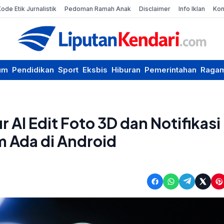
Kode Etik Jurnalistik
Pedoman Ramah Anak
Disclaimer
Info Iklan
Kon
um
Pendidikan
Sport
Eksbis
Hiburan
Pemerintahan
Raga
r AI Edit Foto 3D dan Notifikasi
 Ada di Android