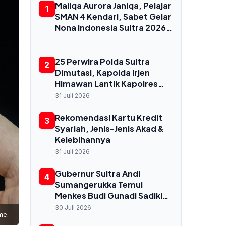
Maliqa Aurora Janiqa, Pelajar
1
SMAN 4 Kendari, Sabet Gelar
Nona Indonesia Sultra 2026
dan Siap Berlaga di
Yogyakarta
25 Perwira Polda Sultra
2
Dimutasi, Kapolda Irjen
Himawan Lantik Kapolres
Baru di Baubau hingga
31 Juli 2026
Konkep
Rekomendasi Kartu Kredit
3
Syariah, Jenis-Jenis Akad &
Kelebihannya
31 Juli 2026
Gubernur Sultra Andi
4
Sumangerukka Temui
Menkes Budi Gunadi Sadikin
di Jakarta, Bahas
30 Juli 2026
me.
Transformasi Kesehatan