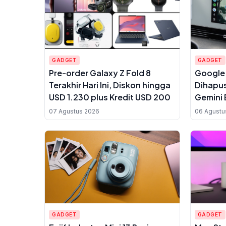
GADGET
GADGET
Pre-order Galaxy Z Fold 8
Google 
Terakhir Hari Ini, Diskon hingga
Dihapus
USD 1.230 plus Kredit USD 200
Gemini 
07 Agustus 2026
06 Agustu
GADGET
GADGET