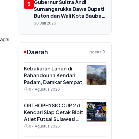
untuk Buton dan Baubau
Gubernur Sultra Andi
5
Sumangerukka Bawa Bupati
Buton dan Wali Kota Baubau
Audiensi ke Menkes, Bahas
30 Juli 2026
Nasib RS Daerah dan
Kekurangan Dokter
agai
Daerah
Indeks
Kebakaran Lahan di
Rahandouna Kendari
Padam, Damkar Sempat
Padamkan Api yang
07 Agustus 2026
Menyala Kembali
ORTHOPHYSIO CUP 2 di
Kendari Siap Cetak Bibit
e
Atlet Futsal Sulawesi
Tenggara, Total Hadiah
07 Agustus 2026
Rp10 Juta