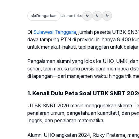
Dengarkan
Ukuran teks
Di
Sulawesi Tenggara
, jumlah peserta UTBK SNBT
daya tampung PTN di provinsi ini hanya 8.400 kursi
untuk menakut-nakuti, tapi panggilan untuk belajar
Pengalaman alumni yang lolos ke UHO, UMK, dan P
sehari, tapi mereka tahu persis cara membaca distr
di lapangan—dari manajemen waktu hingga trik menj
1. Kenali Dulu Peta Soal UTBK SNBT 202
UTBK SNBT 2026 masih menggunakan skema Tes P
penalaran umum, pengetahuan kuantitatif, dan p
Inggris, dan penalaran matematika.
Alumni UHO angkatan 2024, Rizky Pratama, meng