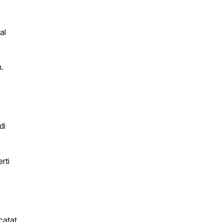
al
.
di
rti
catat