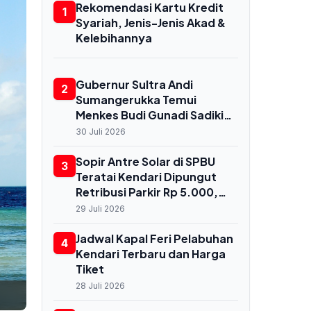
Rekomendasi Kartu Kredit
1
Syariah, Jenis-Jenis Akad &
Kelebihannya
Gubernur Sultra Andi
2
Sumangerukka Temui
Menkes Budi Gunadi Sadikin
di Jakarta, Bahas
30 Juli 2026
Transformasi Kesehatan
untuk Buton dan Baubau
Sopir Antre Solar di SPBU
3
Teratai Kendari Dipungut
Retribusi Parkir Rp 5.000,
Dishub Terbitkan
29 Juli 2026
Rekomendasi Resmi
Jadwal Kapal Feri Pelabuhan
4
Kendari Terbaru dan Harga
Tiket
28 Juli 2026