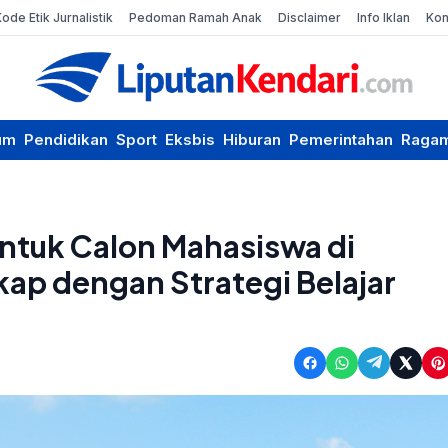
Kode Etik Jurnalistik
Pedoman Ramah Anak
Disclaimer
Info Iklan
Kon
um
Pendidikan
Sport
Eksbis
Hiburan
Pemerintahan
Raga
untuk Calon Mahasiswa di
ap dengan Strategi Belajar