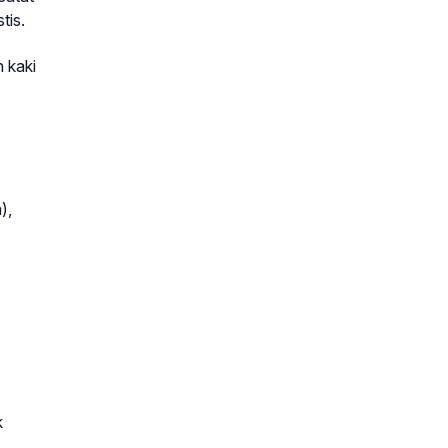
tis.
n kaki
),
k