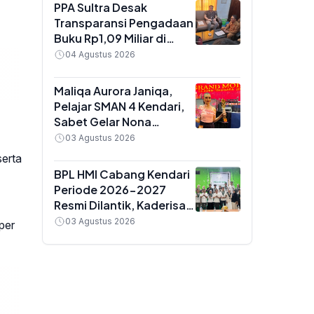
Golongan IX
PPA Sultra Desak
Transparansi Pengadaan
Buku Rp1,09 Miliar di
Konawe, Plt Kadis Dikbud
04 Agustus 2026
Buka Suara soal Dua
Paket Anggaran
Maliqa Aurora Janiqa,
Pelajar SMAN 4 Kendari,
Sabet Gelar Nona
Indonesia Sultra 2026
03 Agustus 2026
dan Siap Berlaga di
serta
Yogyakarta
BPL HMI Cabang Kendari
Periode 2026-2027
Resmi Dilantik, Kaderisasi
Jadi Prioritas Utama
03 Agustus 2026
per