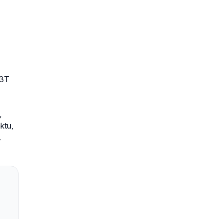
 3T
,
ktu,
.