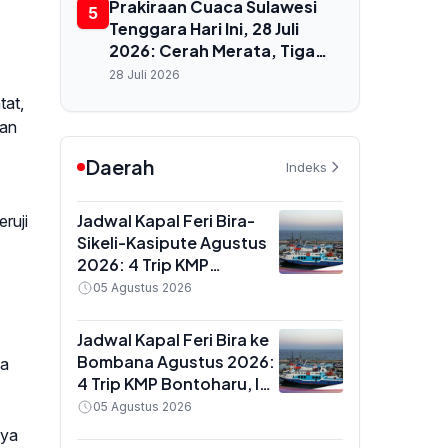
Prakiraan Cuaca Sulawesi
5
Tenggara Hari Ini, 28 Juli
2026: Cerah Merata, Tiga
Wilayah Bebas Hujan, Suhu
28 Juli 2026
Capai 29°C
tat,
kan
Daerah
Indeks
Jadwal Kapal Feri Bira-
ruji
Sikeli-Kasipute Agustus
2026: 4 Trip KMP
Bontoharu dan Rincian
05 Agustus 2026
Harga Tiket Dewasa
hingga Kendaraan
Jadwal Kapal Feri Bira ke
Golongan IX
Bombana Agustus 2026:
sa
4 Trip KMP Bontoharu, Ini
Rincian Harga Tiket
05 Agustus 2026
Dewasa hingga
nya