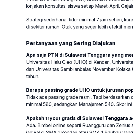
lonjakan konsultasi siswa setiap Maret-April. Gejala
Strategi sederhana: tidur minimal 7 jam sehari, kur
di sekitar rumah. Otak yang segar lebih efektif me
Pertanyaan yang Sering Diajukan
Apa saja PTN di Sulawesi Tenggara yang m
Universitas Halu Oleo (UHO) di Kendari, Univers
dan Universitas Sembilanbelas November Kolaka
tahun.
Berapa passing grade UHO untuk jurusan po
Tidak ada passing grade resmi. Tapi berdasarkan
minimal 580, sedangkan Manajemen 540. Skor ini fl
Apakah tryout gratis di Sulawesi Tenggara 
Ada. Bimbel online seperti Ruangguru dan Zenius se
jadwal di SMA 1 Kendari atau SMA 1 Baubau yang 