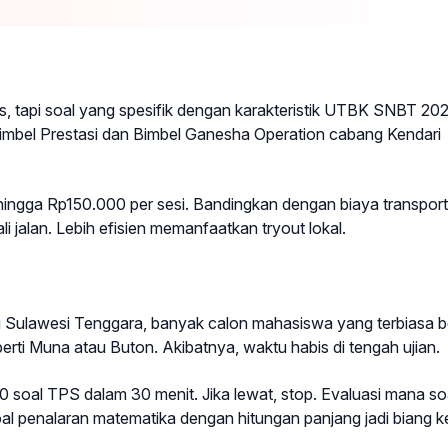
s, tapi soal yang spesifik dengan karakteristik UTBK SNBT 20
i Bimbel Prestasi dan Bimbel Ganesha Operation cabang Kendari
 hingga Rp150.000 per sesi. Bandingkan dengan biaya transport
jalan. Lebih efisien memanfaatkan tryout lokal.
i Sulawesi Tenggara, banyak calon mahasiswa yang terbiasa be
perti Muna atau Buton. Akibatnya, waktu habis di tengah ujian.
an 20 soal TPS dalam 30 menit. Jika lewat, stop. Evaluasi mana so
l penalaran matematika dengan hitungan panjang jadi biang ke