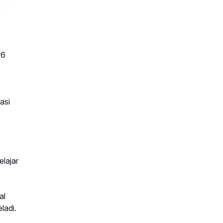
26
asi
lajar
al
ladi.