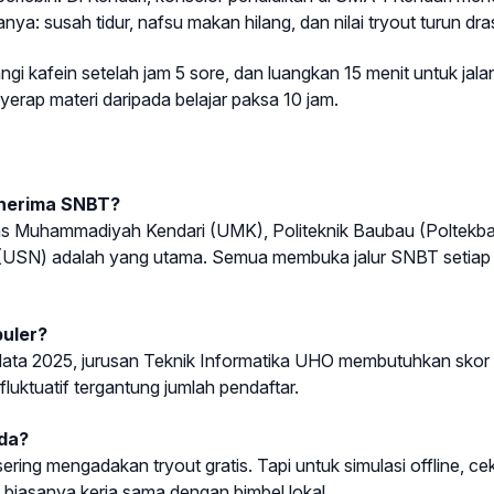
nya: susah tidur, nafsu makan hilang, dan nilai tryout turun dras
angi kafein setelah jam 5 sore, dan luangkan 15 menit untuk jala
nyerap materi daripada belajar paksa 10 jam.
enerima SNBT?
itas Muhammadiyah Kendari (UMK), Politeknik Baubau (Poltekba
 (USN) adalah yang utama. Semua membuka jalur SNBT setiap
puler?
 data 2025, jurusan Teknik Informatika UHO membutuhkan skor
uktuatif tergantung jumlah pendaftar.
ada?
ring mengadakan tryout gratis. Tapi untuk simulasi offline, ce
biasanya kerja sama dengan bimbel lokal.