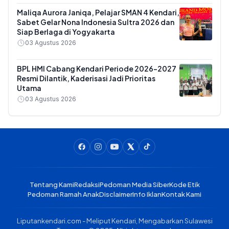
Maliqa Aurora Janiqa, Pelajar SMAN 4 Kendari,
Sabet Gelar Nona Indonesia Sultra 2026 dan
Siap Berlaga di Yogyakarta
03 Agustus 2026
BPL HMI Cabang Kendari Periode 2026-2027
Resmi Dilantik, Kaderisasi Jadi Prioritas
Utama
03 Agustus 2026
Tentang Kami
Redaksi
Pedoman Media Siber
Kode Etik
Pedoman Ramah Anak
Disclaimer
Info Iklan
Kontak Kami
Liputankendari.com - Meliput Kendari, Mengabarkan Sulawesi