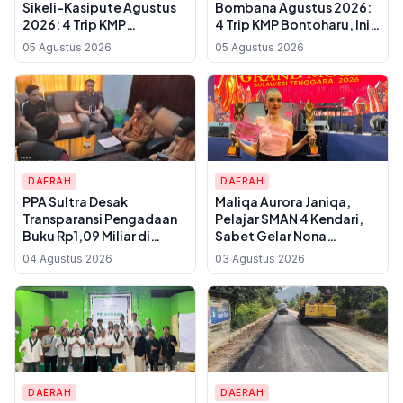
Sikeli-Kasipute Agustus
Bombana Agustus 2026:
2026: 4 Trip KMP
4 Trip KMP Bontoharu, Ini
Bontoharu dan Rincian
Rincian Harga Tiket
05 Agustus 2026
05 Agustus 2026
Harga Tiket Dewasa
Dewasa hingga Golongan
hingga Kendaraan
IX
Golongan IX
DAERAH
DAERAH
PPA Sultra Desak
Maliqa Aurora Janiqa,
Transparansi Pengadaan
Pelajar SMAN 4 Kendari,
Buku Rp1,09 Miliar di
Sabet Gelar Nona
Konawe, Plt Kadis Dikbud
Indonesia Sultra 2026 dan
04 Agustus 2026
03 Agustus 2026
Buka Suara soal Dua
Siap Berlaga di
Paket Anggaran
Yogyakarta
DAERAH
DAERAH