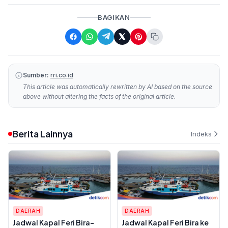
BAGIKAN
Sumber:
rri.co.id
This article was automatically rewritten by AI based on the source
above without altering the facts of the original article.
Berita Lainnya
Indeks
DAERAH
DAERAH
Jadwal Kapal Feri Bira-
Jadwal Kapal Feri Bira ke