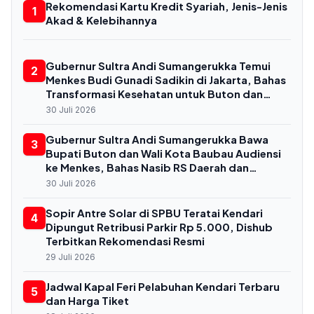
Rekomendasi Kartu Kredit Syariah, Jenis-Jenis
1
Akad & Kelebihannya
Gubernur Sultra Andi Sumangerukka Temui
2
Menkes Budi Gunadi Sadikin di Jakarta, Bahas
Transformasi Kesehatan untuk Buton dan
Baubau
30 Juli 2026
Gubernur Sultra Andi Sumangerukka Bawa
3
Bupati Buton dan Wali Kota Baubau Audiensi
ke Menkes, Bahas Nasib RS Daerah dan
Kekurangan Dokter
30 Juli 2026
Sopir Antre Solar di SPBU Teratai Kendari
4
Dipungut Retribusi Parkir Rp 5.000, Dishub
Terbitkan Rekomendasi Resmi
29 Juli 2026
Jadwal Kapal Feri Pelabuhan Kendari Terbaru
5
dan Harga Tiket