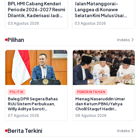
BPL HMI Cabang Kendari
Jalan Matanggorai–
Periode 2026-2027 Resmi
Langgea di Konawe
Dilantik, Kaderisasi Jadi
Selatan Kini Mulus Usai
Prioritas Utama
Dihabiskan Rp 7 Miliar,
03 Agustus 2026
03 Agustus 2026
Warga Sebut Baru
Pertama Kali Diaspal
Pilihan
Indeks
POLITIK
PEMERINTAHAN
Baleg DPR Segera Bahas
Menag Nasaruddin Umar
RUU Sistem Perbukuan,
dan Ketum PBNU Yahya
Willy Aditya Soroti
Cholil Staquf Hadiri
Maraknya Penerbit Gulung
Peluncuran Buku Pemikiran
07 Agustus 2026
06 Agustus 2026
Tikar
KH Ma'ruf Amin Jelang
Muktamar NU ke-35
Berita Terkini
Indeks