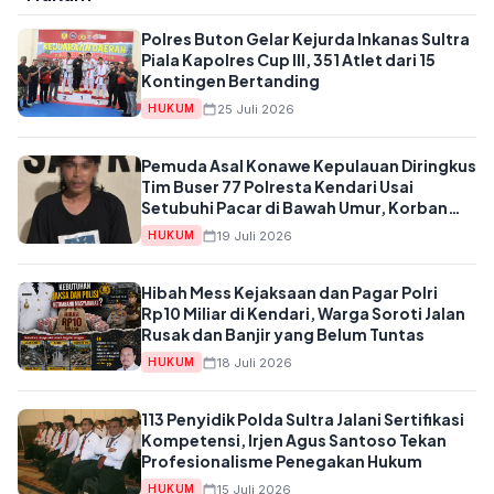
Polres Buton Gelar Kejurda Inkanas Sultra
Piala Kapolres Cup III, 351 Atlet dari 15
Kontingen Bertanding
25 Juli 2026
HUKUM
Pemuda Asal Konawe Kepulauan Diringkus
Tim Buser 77 Polresta Kendari Usai
Setubuhi Pacar di Bawah Umur, Korban
Dibawa Sembunyi
19 Juli 2026
HUKUM
Hibah Mess Kejaksaan dan Pagar Polri
Rp10 Miliar di Kendari, Warga Soroti Jalan
Rusak dan Banjir yang Belum Tuntas
18 Juli 2026
HUKUM
113 Penyidik Polda Sultra Jalani Sertifikasi
Kompetensi, Irjen Agus Santoso Tekan
Profesionalisme Penegakan Hukum
15 Juli 2026
HUKUM