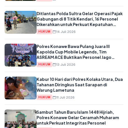
Ditlantas Polda Sultra Gelar Operasi Pajak
Gabungan di 8 Titik Kendari, 16 Personel
Dikerahkan untuk Perkuat Kepatuhan
Wajib Pajak
14 Juli 2026
HUKUM
Polres Konawe Bawa Pulang Juara III
Kapolda Cup Mobile Legends, Tim
ASREAM ACE Buktikan Personel Jago
Esports
13 Juli 2026
HUKUM
Kabur 10 Hari dari Polres Kolaka Utara, Dua
Tahanan Diringkus Saat Sarapan di
Warung Lametuna
11 Juli 2026
HUKUM
Sambut Tahun Baru Islam 1448 Hijriah,
Polres Konawe Gelar Ceramah Muharam
untuk Perkuat Integritas Personel