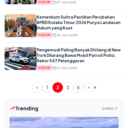
07 Juli 2026
HUKUM
Kemenkum Sultra Pastikan Perubahan
APBD Kolaka Timur 2026 Punya Landasan
Hukum yang Kuat
30 Juni 2026
HUKUM
Pengemudi Paling Banyak Ditilang di New
York Dilarang Bawa Mobil Patroli Polisi,
Rekor 547 Pelanggaran
27 Juni 2026
HUKUM
‹
1
2
3
4
›
»
Trending
Indeks