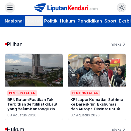
Nasional
Daerah
Politik
Hukum
Pendidikan
Sport
Eksbi
Pilihan
Indeks
PEMERINTAHAN
PEMERINTAHAN
BPN Batam Pastikan Tak
KPI Lapor Kematian Sutrimo
Terbitkan Sertifikat di Laut
ke Bareskrim, Ekshumasi
yang Belum Kantongi Izin
dan Autopsi Diminta untuk
Reklamasi
Usut Dugaan Pembunuhan
08 Agustus 2026
07 Agustus 2026
Hukum
Indeks