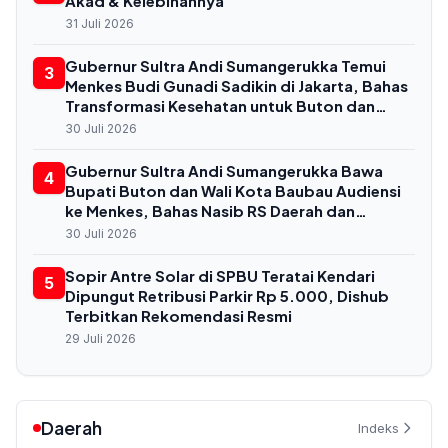
Akad & Kelebihannya
31 Juli 2026
Gubernur Sultra Andi Sumangerukka Temui
3
Menkes Budi Gunadi Sadikin di Jakarta, Bahas
Transformasi Kesehatan untuk Buton dan
Baubau
30 Juli 2026
Gubernur Sultra Andi Sumangerukka Bawa
4
Bupati Buton dan Wali Kota Baubau Audiensi
ke Menkes, Bahas Nasib RS Daerah dan
Kekurangan Dokter
30 Juli 2026
Sopir Antre Solar di SPBU Teratai Kendari
5
Dipungut Retribusi Parkir Rp 5.000, Dishub
Terbitkan Rekomendasi Resmi
29 Juli 2026
Daerah
Indeks