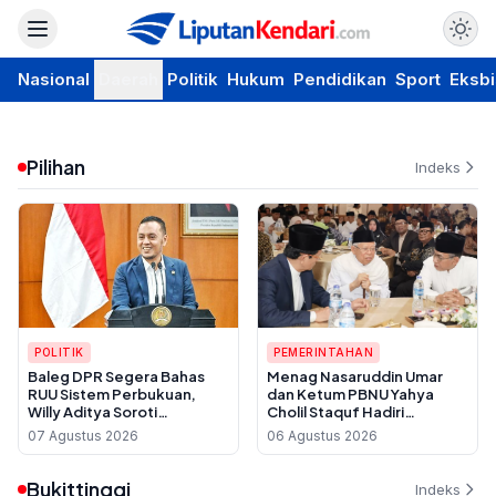
Nasional
Daerah
Politik
Hukum
Pendidikan
Sport
Eksbi
Pilihan
Indeks
POLITIK
PEMERINTAHAN
Baleg DPR Segera Bahas
Menag Nasaruddin Umar
RUU Sistem Perbukuan,
dan Ketum PBNU Yahya
Willy Aditya Soroti
Cholil Staquf Hadiri
Maraknya Penerbit Gulung
Peluncuran Buku Pemikiran
07 Agustus 2026
06 Agustus 2026
Tikar
KH Ma'ruf Amin Jelang
Muktamar NU ke-35
Bukittinggi
Indeks