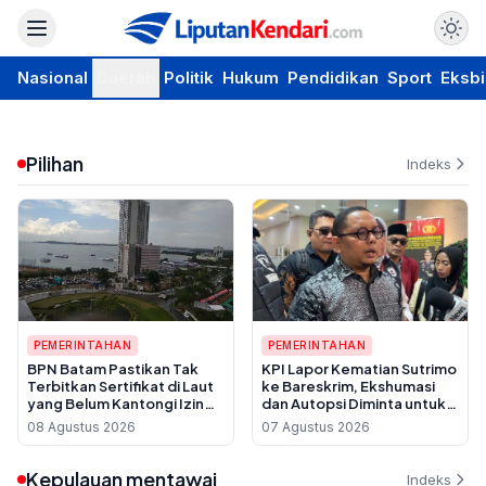
Nasional
Daerah
Politik
Hukum
Pendidikan
Sport
Eksbi
Pilihan
Indeks
PEMERINTAHAN
PEMERINTAHAN
BPN Batam Pastikan Tak
KPI Lapor Kematian Sutrimo
Terbitkan Sertifikat di Laut
ke Bareskrim, Ekshumasi
yang Belum Kantongi Izin
dan Autopsi Diminta untuk
Reklamasi
Usut Dugaan Pembunuhan
08 Agustus 2026
07 Agustus 2026
Kepulauan mentawai
Indeks