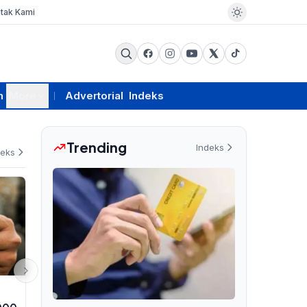
tak Kami
m
More
Advertorial
Indeks
Trending
Indeks
deks
EKSBIS
RAGAM