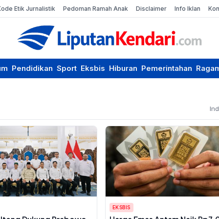
Kode Etik Jurnalistik
Pedoman Ramah Anak
Disclaimer
Info Iklan
Kon
um
Pendidikan
Sport
Eksbis
Hiburan
Pemerintahan
Raga
In
EKSBIS