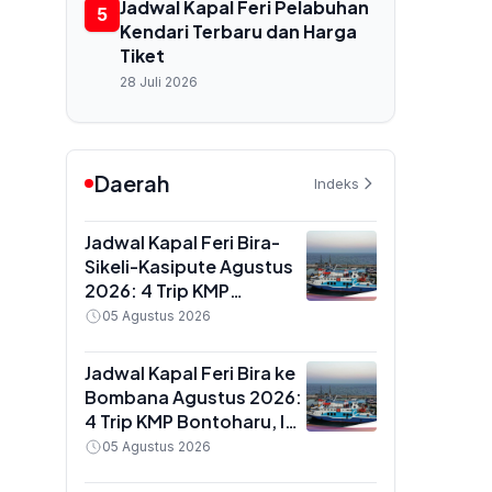
Jadwal Kapal Feri Pelabuhan
5
Kendari Terbaru dan Harga
Tiket
28 Juli 2026
Daerah
Indeks
Jadwal Kapal Feri Bira-
Sikeli-Kasipute Agustus
2026: 4 Trip KMP
Bontoharu dan Rincian
05 Agustus 2026
Harga Tiket Dewasa
hingga Kendaraan
Jadwal Kapal Feri Bira ke
Golongan IX
Bombana Agustus 2026:
4 Trip KMP Bontoharu, Ini
Rincian Harga Tiket
05 Agustus 2026
Dewasa hingga