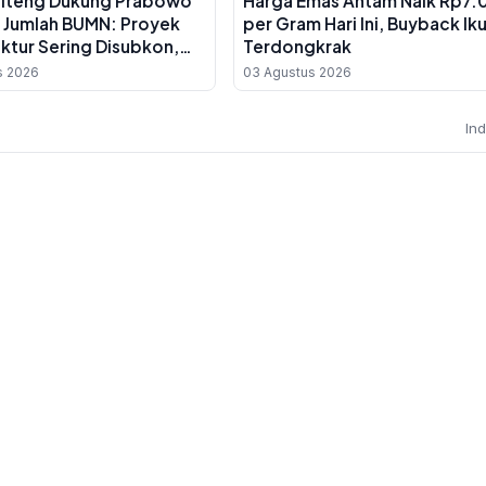
alteng Dukung Prabowo
Harga Emas Antam Naik Rp7.
 Jumlah BUMN: Proyek
per Gram Hari Ini, Buyback Ik
uktur Sering Disubkon,
Terdongkrak
erah Jadi Korban
s 2026
03 Agustus 2026
In