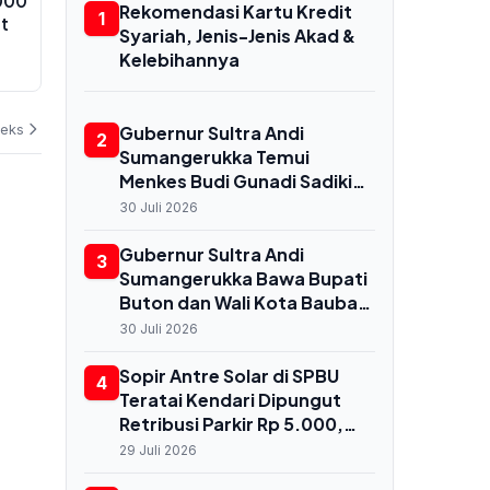
000
Harga Emas Antam Tumbang Rp
Kecelakaan 
Rekomendasi Kartu Kredit
1
ut
20.000 di Awal Agustus, Pekan
Peru Tewaska
Syariah, Jenis-Jenis Akad &
Penuh Fluktuasi
Penumpang 
Kelebihannya
Terbakar
02 Agustus 2026
02 Agustus 202
deks
Gubernur Sultra Andi
2
Sumangerukka Temui
Menkes Budi Gunadi Sadikin
di Jakarta, Bahas
30 Juli 2026
Transformasi Kesehatan
untuk Buton dan Baubau
Gubernur Sultra Andi
3
Sumangerukka Bawa Bupati
Buton dan Wali Kota Baubau
Audiensi ke Menkes, Bahas
30 Juli 2026
Nasib RS Daerah dan
Kekurangan Dokter
Sopir Antre Solar di SPBU
4
Teratai Kendari Dipungut
Retribusi Parkir Rp 5.000,
Dishub Terbitkan
29 Juli 2026
Rekomendasi Resmi