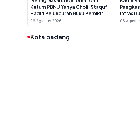
Menag Nasaruddin Umar dan
Kadin K
Ketum PBNU Yahya Cholil Staquf
Pangkas
Hadiri Peluncuran Buku Pemikiran
Infrastr
KH Ma'ruf Amin Jelang Muktamar
UMKM Da
06 Agustus 2026
06 Agustu
NU ke-35
Kota padang