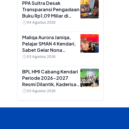
Golongan IX
PPA Sultra Desak
Transparansi Pengadaan
Buku Rp1,09 Miliar di
Konawe, Plt Kadis Dikbud
04 Agustus 2026
Buka Suara soal Dua
Paket Anggaran
Maliqa Aurora Janiqa,
Pelajar SMAN 4 Kendari,
Sabet Gelar Nona
Indonesia Sultra 2026
03 Agustus 2026
dan Siap Berlaga di
Yogyakarta
BPL HMI Cabang Kendari
Periode 2026-2027
Resmi Dilantik, Kaderisasi
Jadi Prioritas Utama
03 Agustus 2026