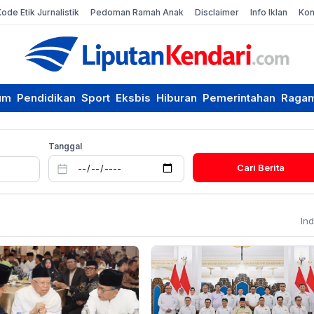
Kode Etik Jurnalistik
Pedoman Ramah Anak
Disclaimer
Info Iklan
Kon
um
Pendidikan
Sport
Eksbis
Hiburan
Pemerintahan
Raga
Tanggal
Cari Berita
In