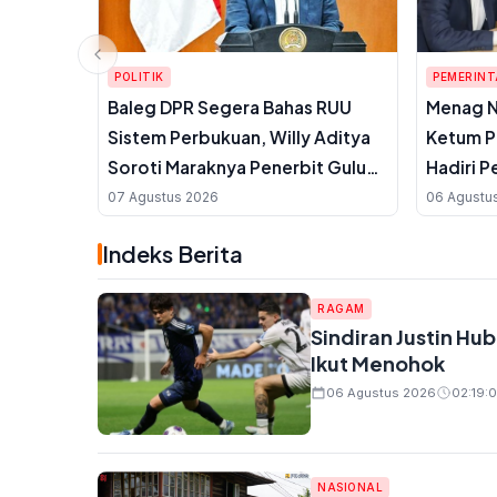
POLITIK
PEMERIN
Baleg DPR Segera Bahas RUU
Menag N
Sistem Perbukuan, Willy Aditya
Ketum P
Soroti Maraknya Penerbit Gulung
Hadiri P
Tikar
KH Ma'r
07 Agustus 2026
06 Agustu
NU ke-3
Indeks Berita
RAGAM
Sindiran Justin Hu
Ikut Menohok
06 Agustus 2026
02:19:0
NASIONAL