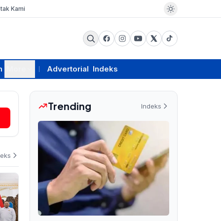
tak Kami
m
More
Advertorial
Indeks
Trending
Indeks
deks