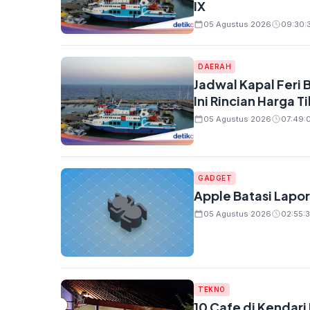
IX
05 Agustus 2026
09:30:3
DAERAH
Jadwal Kapal Feri 
Ini Rincian Harga 
05 Agustus 2026
07:49:0
GADGET
Apple Batasi Lapor
05 Agustus 2026
02:55:3
TEKNO
10 Cafe di Kendari 