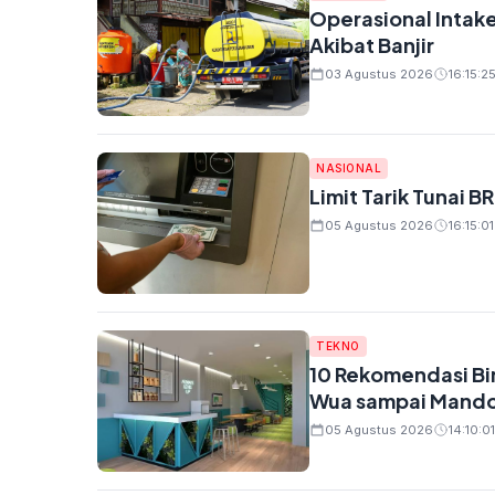
Operasional Intak
Akibat Banjir
03 Agustus 2026
16:15:2
NASIONAL
Limit Tarik Tunai B
05 Agustus 2026
16:15:01
TEKNO
10 Rekomendasi Bi
Wua sampai Mand
05 Agustus 2026
14:10:01