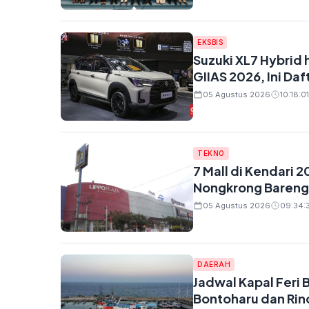
EKSBIS
Suzuki XL7 Hybrid 
GIIAS 2026, Ini Da
05 Agustus 2026
10:18:01
TEKNO
7 Mall di Kendari 2
Nongkrong Bareng
05 Agustus 2026
09:34:3
DAERAH
Jadwal Kapal Feri 
Bontoharu dan Rin