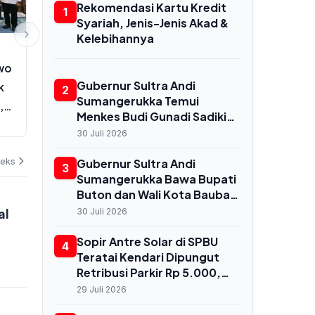
Rekomendasi Kartu Kredit
1
Syariah, Jenis-Jenis Akad &
Kelebihannya
EKSBIS
EKSBIS
wo
Harga Emas Antam Naik Rp7.000
Harga Emas
Gubernur Sultra Andi
k
per Gram Hari Ini, Buyback Ikut
20.000 di A
2
Sumangerukka Temui
,
Terdongkrak
Penuh Fluktu
Menkes Budi Gunadi Sadikin
03 Agustus 2026
02 Agustus 202
di Jakarta, Bahas
30 Juli 2026
Transformasi Kesehatan
deks
untuk Buton dan Baubau
Gubernur Sultra Andi
3
Sumangerukka Bawa Bupati
Buton dan Wali Kota Baubau
Audiensi ke Menkes, Bahas
al
30 Juli 2026
Nasib RS Daerah dan
Kekurangan Dokter
Sopir Antre Solar di SPBU
4
Teratai Kendari Dipungut
Retribusi Parkir Rp 5.000,
Dishub Terbitkan
29 Juli 2026
Rekomendasi Resmi