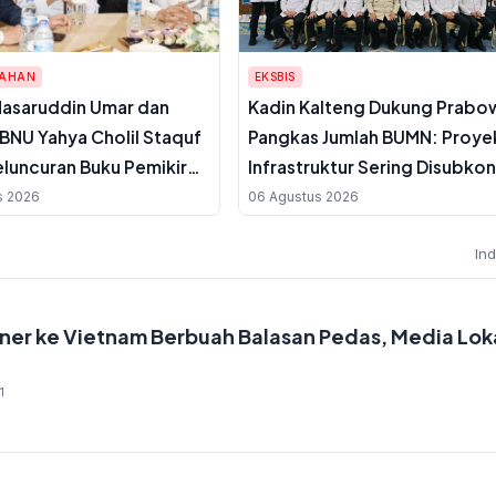
TAHAN
EKSBIS
asaruddin Umar dan
Kadin Kalteng Dukung Prabo
BNU Yahya Cholil Staquf
Pangkas Jumlah BUMN: Proye
eluncuran Buku Pemikiran
Infrastruktur Sering Disubkon
uf Amin Jelang Muktamar
UMKM Daerah Jadi Korban
s 2026
06 Agustus 2026
5
In
bner ke Vietnam Berbuah Balasan Pedas, Media Lok
1