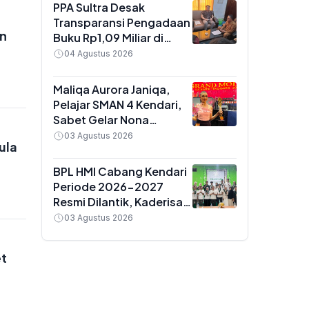
Golongan IX
PPA Sultra Desak
Transparansi Pengadaan
an
Buku Rp1,09 Miliar di
Konawe, Plt Kadis Dikbud
04 Agustus 2026
Buka Suara soal Dua
Paket Anggaran
Maliqa Aurora Janiqa,
Pelajar SMAN 4 Kendari,
Sabet Gelar Nona
Indonesia Sultra 2026
03 Agustus 2026
ula
dan Siap Berlaga di
Yogyakarta
BPL HMI Cabang Kendari
Periode 2026-2027
Resmi Dilantik, Kaderisasi
Jadi Prioritas Utama
03 Agustus 2026
et