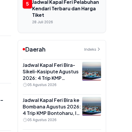
Jadwal Kapal Feri Pelabuhan
5
Kendari Terbaru dan Harga
Tiket
28 Juli 2026
Daerah
Indeks
Jadwal Kapal Feri Bira-
Sikeli-Kasipute Agustus
2026: 4 Trip KMP
Bontoharu dan Rincian
05 Agustus 2026
Harga Tiket Dewasa
hingga Kendaraan
a-
Jadwal Kapal Feri Bira ke
Golongan IX
Bombana Agustus 2026:
4 Trip KMP Bontoharu, Ini
Rincian Harga Tiket
05 Agustus 2026
Dewasa hingga