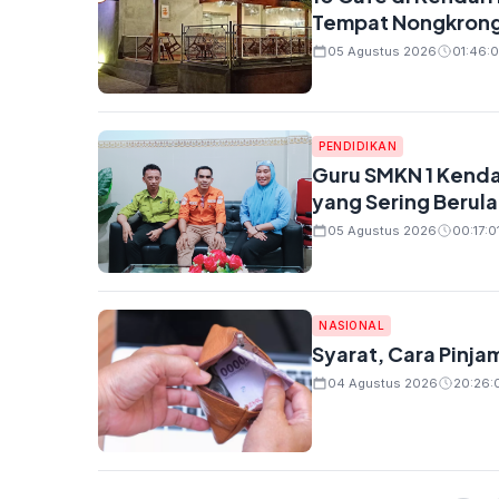
Tempat Nongkron
05 Agustus 2026
01:46:0
PENDIDIKAN
Guru SMKN 1 Kendari
yang Sering Berul
05 Agustus 2026
00:17:0
NASIONAL
Syarat, Cara Pinja
04 Agustus 2026
20:26: