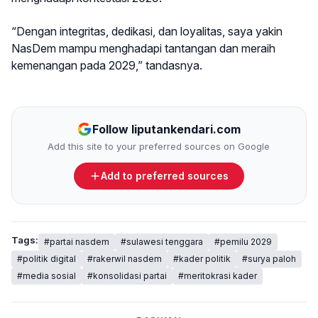
“Dengan integritas, dedikasi, dan loyalitas, saya yakin
NasDem mampu menghadapi tantangan dan meraih
kemenangan pada 2029,” tandasnya.
Follow liputankendari.com
Add this site to your preferred sources on Google
Add to preferred sources
Tags:
#partai nasdem
#sulawesi tenggara
#pemilu 2029
#politik digital
#rakerwil nasdem
#kader politik
#surya paloh
#media sosial
#konsolidasi partai
#meritokrasi kader