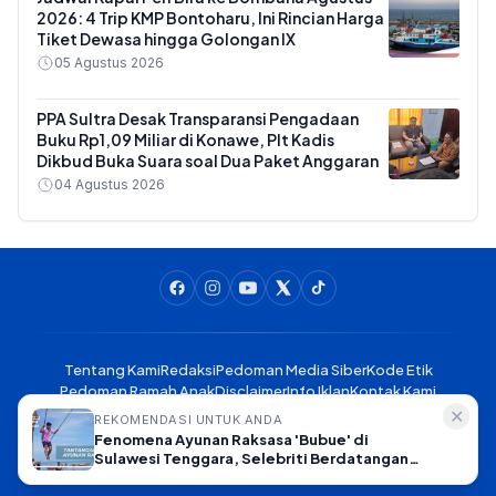
2026: 4 Trip KMP Bontoharu, Ini Rincian Harga
Tiket Dewasa hingga Golongan IX
05 Agustus 2026
PPA Sultra Desak Transparansi Pengadaan
Buku Rp1,09 Miliar di Konawe, Plt Kadis
Dikbud Buka Suara soal Dua Paket Anggaran
04 Agustus 2026
Tentang Kami
Redaksi
Pedoman Media Siber
Kode Etik
Pedoman Ramah Anak
Disclaimer
Info Iklan
Kontak Kami
✕
REKOMENDASI UNTUK ANDA
Fenomena Ayunan Raksasa 'Bubue' di
Liputankendari.com - Meliput Kendari, Mengabarkan Sulawesi
Sulawesi Tenggara, Selebriti Berdatangan
Tenggara © 2025. All rights reserved.
Coba Sensasi Terbang di Atas Lembah