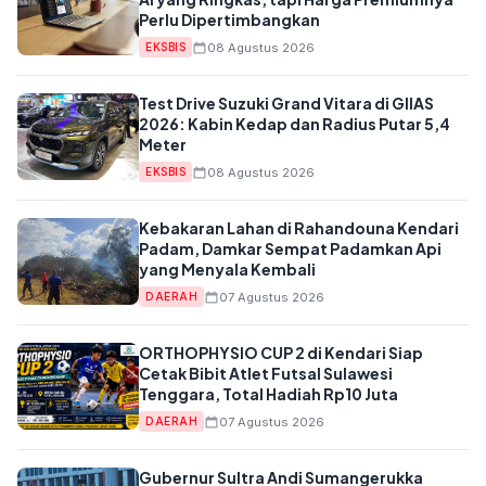
Perlu Dipertimbangkan
08 Agustus 2026
EKSBIS
Test Drive Suzuki Grand Vitara di GIIAS
2026: Kabin Kedap dan Radius Putar 5,4
Meter
08 Agustus 2026
EKSBIS
Kebakaran Lahan di Rahandouna Kendari
Padam, Damkar Sempat Padamkan Api
yang Menyala Kembali
07 Agustus 2026
DAERAH
ORTHOPHYSIO CUP 2 di Kendari Siap
Cetak Bibit Atlet Futsal Sulawesi
Tenggara, Total Hadiah Rp10 Juta
07 Agustus 2026
DAERAH
Gubernur Sultra Andi Sumangerukka