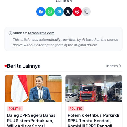
BAGIKAN
Sumber:
terassultra.com
This article was automatically rewritten by AI based on the source
above without altering the facts of the original article.
Berita Lainnya
Indeks
POLITIK
POLITIK
Baleg DPR Segera Bahas
Polemik Retribusi Parkir di
RUU Sistem Perbukuan,
SPBU Teratai Kendari,
Willy Aditya Soroti
Komisi III DPRD Panggil