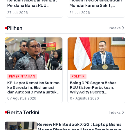
Perdana Bahas RUU
Mundur karena Sakit,
Sisdiknas, Ini Alasannya
Dinamika Politik
27 Juli 2026
24 Juli 2026
Menjelang Kepulangan
Sheikh Hasina
Pilihan
Indeks
PEMERINTAHAN
POLITIK
KPI Lapor Kematian Sutrimo
Baleg DPR Segera Bahas
ke Bareskrim, Ekshumasi
RUU Sistem Perbukuan,
dan Autopsi Diminta untuk
Willy Aditya Soroti
Usut Dugaan Pembunuhan
Maraknya Penerbit Gulung
07 Agustus 2026
07 Agustus 2026
Tikar
Berita Terkini
Indeks
Review HP EliteBook X G2i: Laptop Bisnis
AI yang Ringkas, tapi Harga Premiumnya