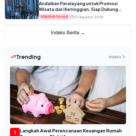
Andalkan Paralayang untuk Promosi
Wisata dari Ketinggian, Siap Dukung
Anggaran APBD
07 Agustus 2026
PEMERINTAHAN
Indeks Berita →
Trending
Indeks
Langkah Awal Perencanaan Keuangan Rumah
1