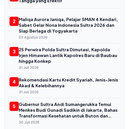
Tangga yang Efektif
Maliqa Aurora Janiqa, Pelajar SMAN 4 Kendari,
2
Sabet Gelar Nona Indonesia Sultra 2026 dan
Siap Berlaga di Yogyakarta
03 Agustus 2026
25 Perwira Polda Sultra Dimutasi, Kapolda
3
Irjen Himawan Lantik Kapolres Baru di Baubau
hingga Konkep
31 Juli 2026
Rekomendasi Kartu Kredit Syariah, Jenis-Jenis
4
Akad & Kelebihannya
31 Juli 2026
Gubernur Sultra Andi Sumangerukka Temui
5
Menkes Budi Gunadi Sadikin di Jakarta, Bahas
Transformasi Kesehatan untuk Buton dan
Baubau
30 Juli 2026