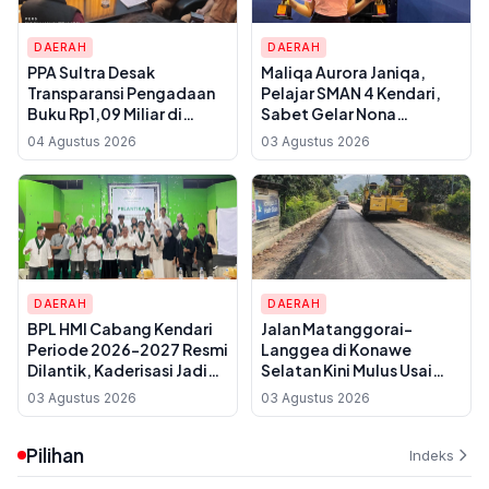
DAERAH
DAERAH
PPA Sultra Desak
Maliqa Aurora Janiqa,
Transparansi Pengadaan
Pelajar SMAN 4 Kendari,
Buku Rp1,09 Miliar di
Sabet Gelar Nona
Konawe, Plt Kadis Dikbud
Indonesia Sultra 2026 dan
04 Agustus 2026
03 Agustus 2026
Buka Suara soal Dua
Siap Berlaga di
Paket Anggaran
Yogyakarta
DAERAH
DAERAH
BPL HMI Cabang Kendari
Jalan Matanggorai–
Periode 2026-2027 Resmi
Langgea di Konawe
Dilantik, Kaderisasi Jadi
Selatan Kini Mulus Usai
Prioritas Utama
Dihabiskan Rp 7 Miliar,
03 Agustus 2026
03 Agustus 2026
Warga Sebut Baru
Pertama Kali Diaspal
Pilihan
Indeks