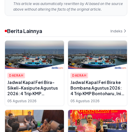
This article was automatically rewritten by AI based on the source
above without altering the facts of the original article.
Berita Lainnya
Indeks
DAERAH
DAERAH
Jadwal Kapal Feri Bira-
Jadwal Kapal Feri Bira ke
Sikeli-Kasipute Agustus
Bombana Agustus 2026:
2026: 4 Trip KMP
4 Trip KMP Bontoharu, Ini
Bontoharu dan Rincian
Rincian Harga Tiket
05 Agustus 2026
05 Agustus 2026
Harga Tiket Dewasa
Dewasa hingga Golongan
hingga Kendaraan
IX
Golongan IX