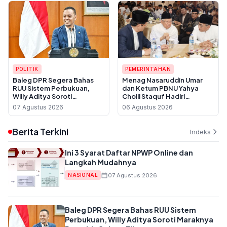
POLITIK
PEMERINTAHAN
Baleg DPR Segera Bahas
Menag Nasaruddin Umar
RUU Sistem Perbukuan,
dan Ketum PBNU Yahya
Willy Aditya Soroti
Cholil Staquf Hadiri
Maraknya Penerbit Gulung
Peluncuran Buku Pemikiran
07 Agustus 2026
06 Agustus 2026
Tikar
KH Ma'ruf Amin Jelang
Muktamar NU ke-35
Berita Terkini
Indeks
Ini 3 Syarat Daftar NPWP Online dan
Langkah Mudahnya
07 Agustus 2026
NASIONAL
Baleg DPR Segera Bahas RUU Sistem
Perbukuan, Willy Aditya Soroti Maraknya