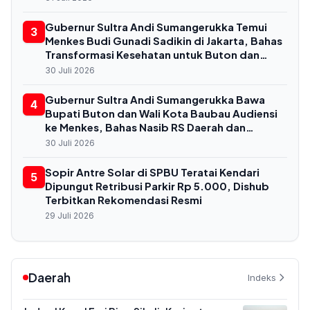
Gubernur Sultra Andi Sumangerukka Temui
3
Menkes Budi Gunadi Sadikin di Jakarta, Bahas
Transformasi Kesehatan untuk Buton dan
Baubau
30 Juli 2026
Gubernur Sultra Andi Sumangerukka Bawa
4
Bupati Buton dan Wali Kota Baubau Audiensi
ke Menkes, Bahas Nasib RS Daerah dan
Kekurangan Dokter
30 Juli 2026
Sopir Antre Solar di SPBU Teratai Kendari
5
Dipungut Retribusi Parkir Rp 5.000, Dishub
Terbitkan Rekomendasi Resmi
29 Juli 2026
Daerah
Indeks