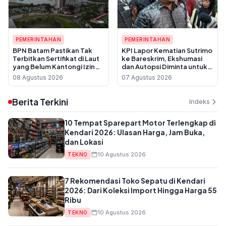
PEMERINTAHAN
PEMERINTAHAN
BPN Batam Pastikan Tak
KPI Lapor Kematian Sutrimo
Terbitkan Sertifikat di Laut
ke Bareskrim, Ekshumasi
yang Belum Kantongi Izin
dan Autopsi Diminta untuk
Reklamasi
Usut Dugaan Pembunuhan
08 Agustus 2026
07 Agustus 2026
Berita Terkini
Indeks
10 Tempat Sparepart Motor Terlengkap di
Kendari 2026: Ulasan Harga, Jam Buka,
dan Lokasi
10 Agustus 2026
TEKNO
7 Rekomendasi Toko Sepatu di Kendari
2026: Dari Koleksi Import Hingga Harga 55
Ribu
10 Agustus 2026
TEKNO