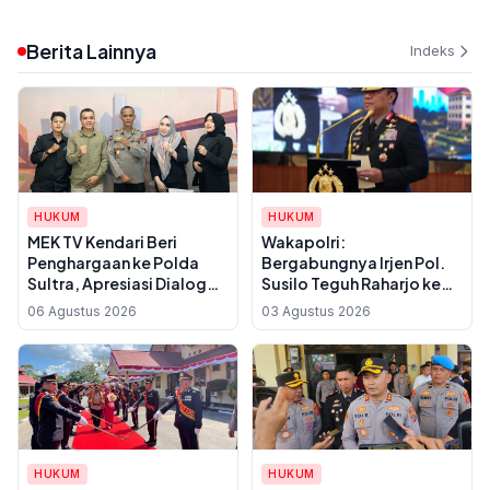
Berita Lainnya
Indeks
HUKUM
HUKUM
MEK TV Kendari Beri
Wakapolri:
Penghargaan ke Polda
Bergabungnya Irjen Pol.
Sultra, Apresiasi Dialog
Susilo Teguh Raharjo ke
Sinergi Polri dan
UBISA Perkuat Jejaring
06 Agustus 2026
03 Agustus 2026
Masyarakat
Nasional Pusat Studi
Kepolisian
HUKUM
HUKUM