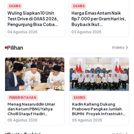
EKSBIS
EKSBIS
Wuling Siapkan 10 Unit
Harga Emas Antam Naik
Test Drive di GIIAS 2026,
Rp7.000 per Gram Hari Ini,
Pengunjung Bisa Coba
Buyback Ikut
Langsung Aira EV hingga
Terdongkrak
04 Agustus 2026
03 Agustus 2026
Eksion
Pilihan
Indeks
PEMERINTAHAN
EKSBIS
Menag Nasaruddin Umar
Kadin Kalteng Dukung
dan Ketum PBNU Yahya
Prabowo Pangkas Jumlah
Cholil Staquf Hadiri
BUMN: Proyek Infrastruktur
Peluncuran Buku Pemikiran
Sering Disubkon, UMKM
06 Agustus 2026
06 Agustus 2026
KH Ma'ruf Amin Jelang
Daerah Jadi Korban
Muktamar NU ke-35