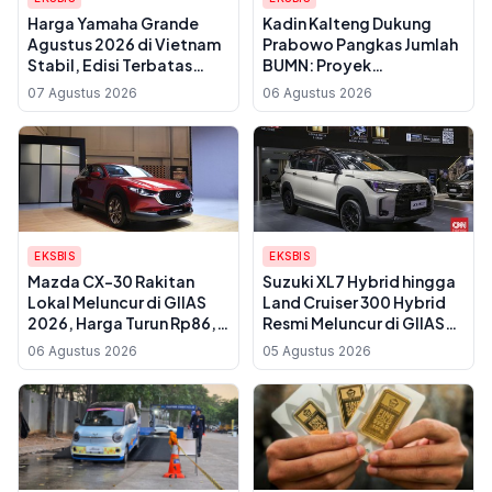
Harga Yamaha Grande
Kadin Kalteng Dukung
Agustus 2026 di Vietnam
Prabowo Pangkas Jumlah
Stabil, Edisi Terbatas
BUMN: Proyek
2025 Paling Mahal
Infrastruktur Sering
07 Agustus 2026
06 Agustus 2026
Disubkon, UMKM Daerah
Jadi Korban
EKSBIS
EKSBIS
Mazda CX-30 Rakitan
Suzuki XL7 Hybrid hingga
Lokal Meluncur di GIIAS
Land Cruiser 300 Hybrid
2026, Harga Turun Rp86,5
Resmi Meluncur di GIIAS
Juta
2026, Ini Daftar Harga dan
06 Agustus 2026
05 Agustus 2026
Teknologinya