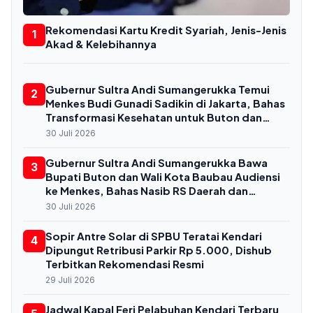
Rekomendasi Kartu Kredit Syariah, Jenis-Jenis
1
Akad & Kelebihannya
Gubernur Sultra Andi Sumangerukka Temui
2
Menkes Budi Gunadi Sadikin di Jakarta, Bahas
Transformasi Kesehatan untuk Buton dan
Baubau
30 Juli 2026
Gubernur Sultra Andi Sumangerukka Bawa
3
Bupati Buton dan Wali Kota Baubau Audiensi
ke Menkes, Bahas Nasib RS Daerah dan
Kekurangan Dokter
30 Juli 2026
Sopir Antre Solar di SPBU Teratai Kendari
4
Dipungut Retribusi Parkir Rp 5.000, Dishub
Terbitkan Rekomendasi Resmi
29 Juli 2026
Jadwal Kapal Feri Pelabuhan Kendari Terbaru