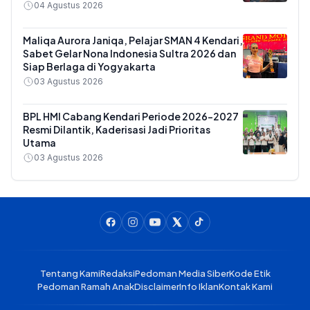
04 Agustus 2026
Maliqa Aurora Janiqa, Pelajar SMAN 4 Kendari,
Sabet Gelar Nona Indonesia Sultra 2026 dan
Siap Berlaga di Yogyakarta
03 Agustus 2026
BPL HMI Cabang Kendari Periode 2026-2027
Resmi Dilantik, Kaderisasi Jadi Prioritas
Utama
03 Agustus 2026
Tentang Kami
Redaksi
Pedoman Media Siber
Kode Etik
Pedoman Ramah Anak
Disclaimer
Info Iklan
Kontak Kami