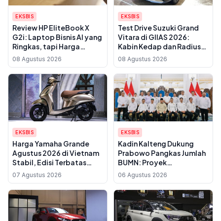
EKSBIS
EKSBIS
Review HP EliteBook X
Test Drive Suzuki Grand
G2i: Laptop Bisnis AI yang
Vitara di GIIAS 2026:
Ringkas, tapi Harga
Kabin Kedap dan Radius
Premiumnya Perlu
Putar 5,4 Meter
08 Agustus 2026
08 Agustus 2026
Dipertimbangkan
EKSBIS
EKSBIS
Harga Yamaha Grande
Kadin Kalteng Dukung
Agustus 2026 di Vietnam
Prabowo Pangkas Jumlah
Stabil, Edisi Terbatas
BUMN: Proyek
2025 Paling Mahal
Infrastruktur Sering
07 Agustus 2026
06 Agustus 2026
Disubkon, UMKM Daerah
Jadi Korban