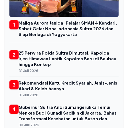
Maliqa Aurora Janiqa, Pelajar SMAN 4 Kendari,
1
Sabet Gelar Nona Indonesia Sultra 2026 dan
Siap Berlaga di Yogyakarta
25 Perwira Polda Sultra Dimutasi, Kapolda
2
Irjen Himawan Lantik Kapolres Baru di Baubau
hingga Konkep
31 Juli 2026
Rekomendasi Kartu Kredit Syariah, Jenis-Jenis
3
Akad & Kelebihannya
31 Juli 2026
Gubernur Sultra Andi Sumangerukka Temui
4
Menkes Budi Gunadi Sadikin di Jakarta, Bahas
Transformasi Kesehatan untuk Buton dan
Baubau
30 Juli 2026