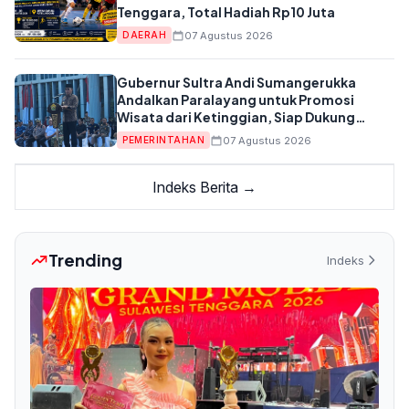
Tenggara, Total Hadiah Rp10 Juta
07 Agustus 2026
DAERAH
Gubernur Sultra Andi Sumangerukka
Andalkan Paralayang untuk Promosi
Wisata dari Ketinggian, Siap Dukung
Anggaran APBD
07 Agustus 2026
PEMERINTAHAN
Indeks Berita →
Trending
Indeks