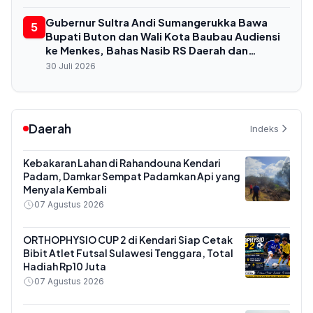
Gubernur Sultra Andi Sumangerukka Bawa
5
Bupati Buton dan Wali Kota Baubau Audiensi
ke Menkes, Bahas Nasib RS Daerah dan
Kekurangan Dokter
30 Juli 2026
Daerah
Indeks
Kebakaran Lahan di Rahandouna Kendari
Padam, Damkar Sempat Padamkan Api yang
Menyala Kembali
07 Agustus 2026
ORTHOPHYSIO CUP 2 di Kendari Siap Cetak
Bibit Atlet Futsal Sulawesi Tenggara, Total
Hadiah Rp10 Juta
07 Agustus 2026