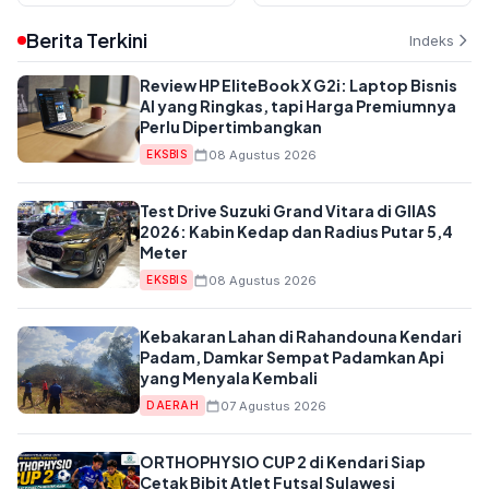
Berita Terkini
Indeks
Review HP EliteBook X G2i: Laptop Bisnis
AI yang Ringkas, tapi Harga Premiumnya
Perlu Dipertimbangkan
08 Agustus 2026
EKSBIS
Test Drive Suzuki Grand Vitara di GIIAS
2026: Kabin Kedap dan Radius Putar 5,4
Meter
08 Agustus 2026
EKSBIS
Kebakaran Lahan di Rahandouna Kendari
Padam, Damkar Sempat Padamkan Api
yang Menyala Kembali
07 Agustus 2026
DAERAH
ORTHOPHYSIO CUP 2 di Kendari Siap
Cetak Bibit Atlet Futsal Sulawesi