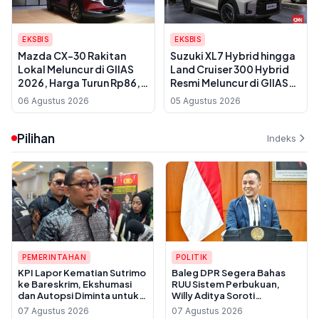
EKSBIS
EKSBIS
Mazda CX-30 Rakitan
Suzuki XL7 Hybrid hingga
Lokal Meluncur di GIIAS
Land Cruiser 300 Hybrid
2026, Harga Turun Rp86,5
Resmi Meluncur di GIIAS
Juta
2026, Ini Daftar Harga dan
06 Agustus 2026
05 Agustus 2026
Teknologinya
Pilihan
Indeks
PEMERINTAHAN
POLITIK
KPI Lapor Kematian Sutrimo
Baleg DPR Segera Bahas
ke Bareskrim, Ekshumasi
RUU Sistem Perbukuan,
dan Autopsi Diminta untuk
Willy Aditya Soroti
Usut Dugaan Pembunuhan
Maraknya Penerbit Gulung
07 Agustus 2026
07 Agustus 2026
Tikar