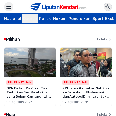
Nasional
Daerah
Politik
Hukum
Pendidikan
Sport
Eksbi
Pilihan
Indeks
PEMERINTAHAN
PEMERINTAHAN
BPN Batam Pastikan Tak
KPI Lapor Kematian Sutrimo
Terbitkan Sertifikat di Laut
ke Bareskrim, Ekshumasi
yang Belum Kantongi Izin
dan Autopsi Diminta untuk
Reklamasi
Usut Dugaan Pembunuhan
08 Agustus 2026
07 Agustus 2026
Riau
Indeks