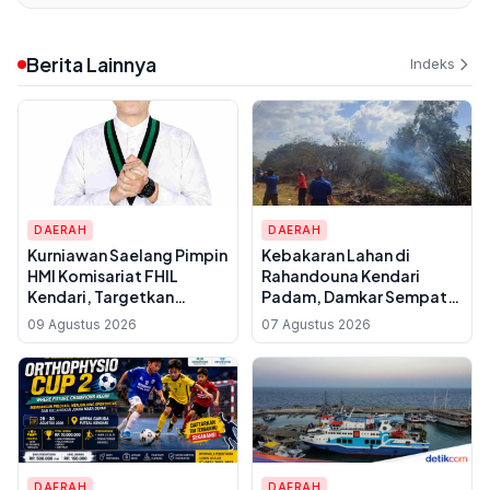
Berita Lainnya
Indeks
DAERAH
DAERAH
Kurniawan Saelang Pimpin
Kebakaran Lahan di
HMI Komisariat FHIL
Rahandouna Kendari
Kendari, Targetkan
Padam, Damkar Sempat
Kaderisasi dan Tradisi
Padamkan Api yang
09 Agustus 2026
07 Agustus 2026
Intelektual yang Lebih
Menyala Kembali
Kuat
DAERAH
DAERAH