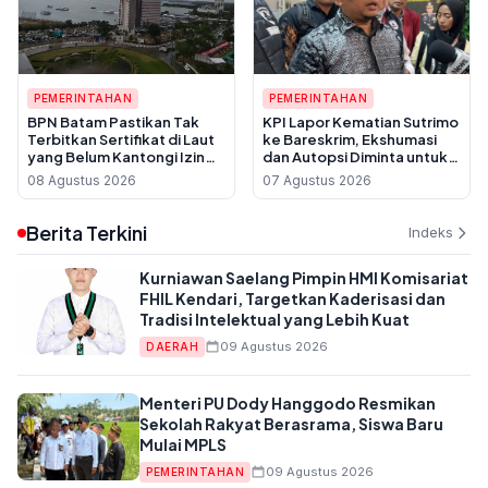
PEMERINTAHAN
PEMERINTAHAN
BPN Batam Pastikan Tak
KPI Lapor Kematian Sutrimo
Terbitkan Sertifikat di Laut
ke Bareskrim, Ekshumasi
yang Belum Kantongi Izin
dan Autopsi Diminta untuk
Reklamasi
Usut Dugaan Pembunuhan
08 Agustus 2026
07 Agustus 2026
Berita Terkini
Indeks
Kurniawan Saelang Pimpin HMI Komisariat
FHIL Kendari, Targetkan Kaderisasi dan
Tradisi Intelektual yang Lebih Kuat
09 Agustus 2026
DAERAH
Menteri PU Dody Hanggodo Resmikan
Sekolah Rakyat Berasrama, Siswa Baru
Mulai MPLS
09 Agustus 2026
PEMERINTAHAN