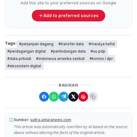
Add this site to your preferred sources on Google
Add to preferred sources
Tags:
#perjanjian dagang
#transfer data
#meutya hafid
#perdagangan digital
#perlindungan data
#uu pdp
#data pribadi
#indonesia amerika serikat
#komisi i dpr
#ekosistem digital
BAGIKAN
Sumber:
sultra.antaranews.com
This article was automatically rewritten by AI based on the source
above without altering the facts of the original article.