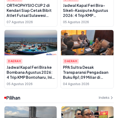
ORTHOPHYSIO CUP 2 di
Jadwal Kapal Feri Bira-
Kendari Siap Cetak Bibit
Sikeli-Kasipute Agustus
Atlet Futsal Sulawesi
2026: 4 Trip KMP
Tenggara, Total Hadiah
Bontoharu dan Rincian
07 Agustus 2026
05 Agustus 2026
Rp10 Juta
Harga Tiket Dewasa
hingga Kendaraan
Golongan IX
DAERAH
DAERAH
Jadwal Kapal Feri Bira ke
PPA Sultra Desak
Bombana Agustus 2026:
Transparansi Pengadaan
4 Trip KMP Bontoharu, Ini
Buku Rp1,09 Miliar di
Rincian Harga Tiket
Konawe, Plt Kadis Dikbud
05 Agustus 2026
04 Agustus 2026
Dewasa hingga Golongan
Buka Suara soal Dua
IX
Paket Anggaran
Pilihan
Indeks