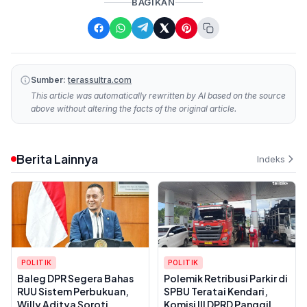
BAGIKAN
Sumber:
terassultra.com
This article was automatically rewritten by AI based on the source
above without altering the facts of the original article.
Berita Lainnya
Indeks
POLITIK
POLITIK
Baleg DPR Segera Bahas
Polemik Retribusi Parkir di
RUU Sistem Perbukuan,
SPBU Teratai Kendari,
Willy Aditya Soroti
Komisi III DPRD Panggil