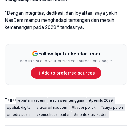
“Dengan integritas, dedikasi, dan loyalitas, saya yakin
NasDem mampu menghadapi tantangan dan meraih
kemenangan pada 2029,” tandasnya.
Follow liputankendari.com
Add this site to your preferred sources on Google
Add to preferred sources
Tags:
#partai nasdem
#sulawesi tenggara
#pemilu 2029
#politik digital
#rakerwil nasdem
#kader politik
#surya paloh
#media sosial
#konsolidasi partai
#meritokrasi kader