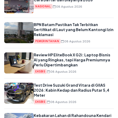
08 Agustus 2026
NASIONAL
BPN Batam Pastikan Tak Terbitkan
Sertifikat di Laut yang Belum Kantongi Izin
Reklamasi
08 Agustus 2026
PEMERINTAHAN
Review HP EliteBook X G2i: Laptop Bisnis
AI yang Ringkas, tapi Harga Premiumnya
Perlu Dipertimbangkan
08 Agustus 2026
EKSBIS
Test Drive Suzuki Grand Vitara di GIIAS
2026: Kabin Kedap dan Radius Putar 5,4
Meter
08 Agustus 2026
EKSBIS
Kebakaran Lahan di Rahandouna Kendari