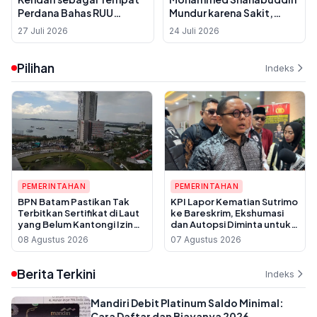
Perdana Bahas RUU
Mundur karena Sakit,
Sisdiknas, Ini Alasannya
Dinamika Politik
27 Juli 2026
24 Juli 2026
Menjelang Kepulangan
Sheikh Hasina
Pilihan
Indeks
PEMERINTAHAN
PEMERINTAHAN
BPN Batam Pastikan Tak
KPI Lapor Kematian Sutrimo
Terbitkan Sertifikat di Laut
ke Bareskrim, Ekshumasi
yang Belum Kantongi Izin
dan Autopsi Diminta untuk
Reklamasi
Usut Dugaan Pembunuhan
08 Agustus 2026
07 Agustus 2026
Berita Terkini
Indeks
Mandiri Debit Platinum Saldo Minimal:
Cara Daftar dan Biayanya 2026