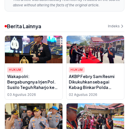
above without altering the facts of the original article.
Berita Lainnya
Indeks
HUKUM
HUKUM
Wakapolri:
AKBP Febry Sam Resmi
Bergabungnya Irjen Pol.
Dikukuhkan sebagai
Susilo Teguh Raharjo ke
Kabag Binkar Polda
UBISA Perkuat Jejaring
Sultra, Gantikan Tugas di
03 Agustus 2026
02 Agustus 2026
Nasional Pusat Studi
Polres Konawe Selatan
Kepolisian