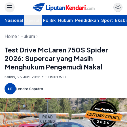
Nasional
Daerah
Politik
Hukum
Pendidikan
Sport
Eksbi
Home
Hukum
Test Drive McLaren 750S Spider
2026: Supercar yang Masih
Menghukum Pengemudi Nakal
Kamis, 25 Juni 2026 • 10:19:01 WIB
LE
Lendra Saputra