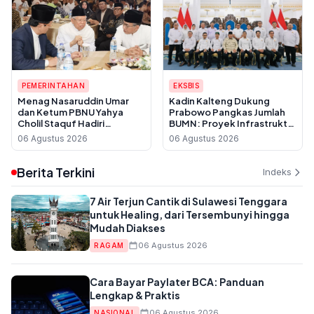
PEMERINTAHAN
EKSBIS
Menag Nasaruddin Umar
Kadin Kalteng Dukung
dan Ketum PBNU Yahya
Prabowo Pangkas Jumlah
Cholil Staquf Hadiri
BUMN: Proyek Infrastruktur
Peluncuran Buku Pemikiran
Sering Disubkon, UMKM
06 Agustus 2026
06 Agustus 2026
KH Ma'ruf Amin Jelang
Daerah Jadi Korban
Muktamar NU ke-35
Berita Terkini
Indeks
7 Air Terjun Cantik di Sulawesi Tenggara
untuk Healing, dari Tersembunyi hingga
Mudah Diakses
06 Agustus 2026
RAGAM
Cara Bayar Paylater BCA: Panduan
Lengkap & Praktis
06 Agustus 2026
NASIONAL