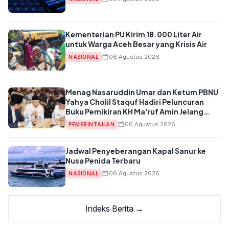
Kementerian PU Kirim 18.000 Liter Air
untuk Warga Aceh Besar yang Krisis Air
06 Agustus 2026
NASIONAL
Menag Nasaruddin Umar dan Ketum PBNU
Yahya Cholil Staquf Hadiri Peluncuran
Buku Pemikiran KH Ma'ruf Amin Jelang
Muktamar NU ke-35
06 Agustus 2026
PEMERINTAHAN
Jadwal Penyeberangan Kapal Sanur ke
Nusa Penida Terbaru
06 Agustus 2026
NASIONAL
Indeks Berita →