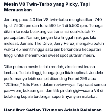
Mesin V8 Twin-Turbo yang Picky, Tapi
Memuaskan
Jantung pacu 4.0 liter V8 twin-turbo menghasilkan 740
hp di 7.500 rpm dan torsi 590 lb-ft di 5.500 rpm. Tenaga
dikirim ke roda belakang via transmisi dual-clutch 7-
percepatan. Namun, jangan kira tinggal injak gas lalu
melesat. Jurnalis The Drive, Jerry Perez, mengaku butuh
waktu 45 menit hingga satu jam berkendara kecepatan
tinggi untuk menemukan sweet spot putaran mesin.
"Jika putaran mesin terlalu rendah, akselerasi terasa
lamban. Terlalu tinggi, tenaga juga tidak optimal. Jendela
performanya lebih sempit dibanding Ferrari 296 atau
12Cilindri," tulis Perez dalam review-nya. Tapi saat semua
pas—rem, bukaan gas, dan titik pindah gigi—suara V8 di
belakang kepala terdengar seperti nyanyian malaikat.
Handling: Setiap Tikungan Adalah Pelajaran