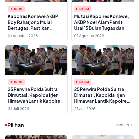
HUKUM
HUKUM
Kapolres Konawe AKBP
Mutasi Kapolres Konawe,
Edy Raharjono Mulai
AKBP Noer Alam Pamit
Bertugas, Pastikan
Usai 15 Bulan Tugas dan
Seluruh Laporan Polisi
Berhasil Redam Konflik
01 Agustus 2026
01 Agustus 2026
Diproses Sesuai Aturan
Lahan di Tawamelewe
Hukum
HUKUM
HUKUM
25 Perwira Polda Sultra
25 Perwira Polda Sultra
Dimutasi, Kapolda Irjen
Dimutasi, Kapolda Irjen
Himawan Lantik Kapolres
Himawan Lantik Kapolres
Baru di Baubau hingga
Baru di Baubau hingga
31 Juli 2026
31 Juli 2026
Konkep
Konkep
Pilihan
Indeks