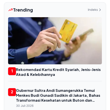
Trending
Indeks
Rekomendasi Kartu Kredit Syariah, Jenis-Jenis
1
Akad & Kelebihannya
Gubernur Sultra Andi Sumangerukka Temui
2
Menkes Budi Gunadi Sadikin di Jakarta, Bahas
Transformasi Kesehatan untuk Buton dan
Baubau
30 Juli 2026